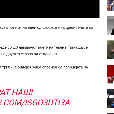
жува потегот на еден од фановите на црно-белите во
де со 1:0 навивачот влета на терен и тргна да се
на другата страна од стадионот.
та трибина бидејќи беше спремен од полицијата на
АТ НАШ!
R.COM/ISGO3DTI3A