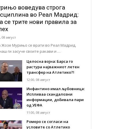
рињо воведува строга
сциплина во Реал Мадрид:
а се трите нови правила за
пех
, 08 август
а Жозе Мурињо се врати во Реал Мадрид,
наш ги засуче своите ракави и …
Целосна војна: Барса го
растура најважниот летен
трансфер на Атлетико?!
12:00, 08 август
Инфантино имал љубовница:
Испливаа скандалозни
информации, добивала пари
од УЕФА
11:00, 08 август
Ромеро се согласи на
условите со Атлетико