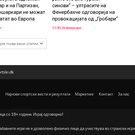
р и на Партизан,
синови“ – ултрасите на
ошаркари не можат
Фенербахче одговорија на
ратат во Европа
провокацијата од „Гробари“
т
15:00, 26 февруари
јте поврзани статии
rtski.dk
Најнови спортски вести и резултати
Маркетинг
Контакт
За нас
ица со 18+ години. Играј одговорно!
забавните игри не е дозволено физичко лице да учествува во странски игри 