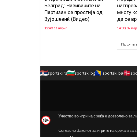
Белград: Навивачите на
натпрева
Партизан се простија од
многу к
Вујошевиќ (Видео)
да се в
12:40, 11 април
14:30, 02 мар
Прочита
sportski.rs
sportski.bg
sportski.ba
spo
Учество во игри на среќа е дозволено за л
Согласно Законот за игрите на среќа и за 