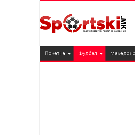
Почетна
Фудбал
Македонс