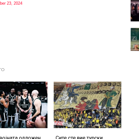
ber 23, 2024
ТО
војната одложен
„Сите сте вие турски