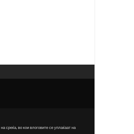
на среќа, во кои влоговите се уплаќаат на