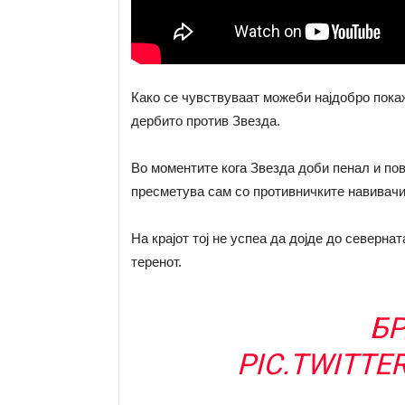
Како се чувствуваат можеби најдобро пока
дербито против Звезда.
Во моментите кога Звезда доби пенал и пове
пресметува сам со противничките навивачи 
На крајот тој не успеа да дојде до северна
теренот.
БР
PIC.TWITTE