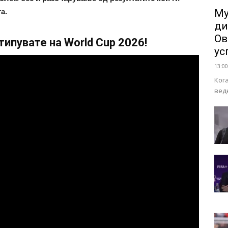
а.
Му
ди
Ов
ипувате на World Cup 2026!
ус
13:00
Ког
вед