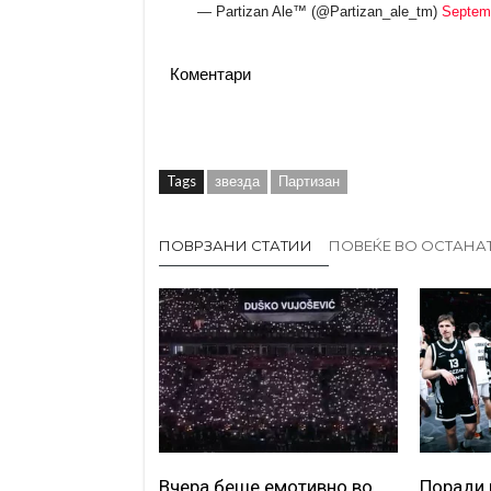
— Partizan Ale™ (@Partizan_ale_tm)
Septem
Коментари
Tags
звезда
Партизан
ПОВРЗАНИ СТАТИИ
ПОВЕЌЕ ВО ОСТАНА
Вчера беше емотивно во
Поради 