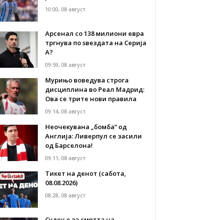
10:00, 08 август
Арсенал со 138 милиони евра
тргнува по ѕвездата на Серија
А?
09:59, 08 август
Мурињо воведува строга
дисциплина во Реал Мадрид:
Ова се трите нови правила
09:14, 08 август
Неочекувана „бомба“ од
Англија: Ливерпул се засили
од Барселона!
09:11, 08 август
Тикет на денот (сабота,
08.08.2026)
08:28, 08 август
Судење за смртта на