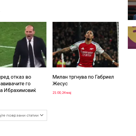
А
пред отказ во
Милан тргнува по Габриел
навивачите го
Жесус
а Ибрахимовиќ
21:00, 24 мај
јте поврзани статии