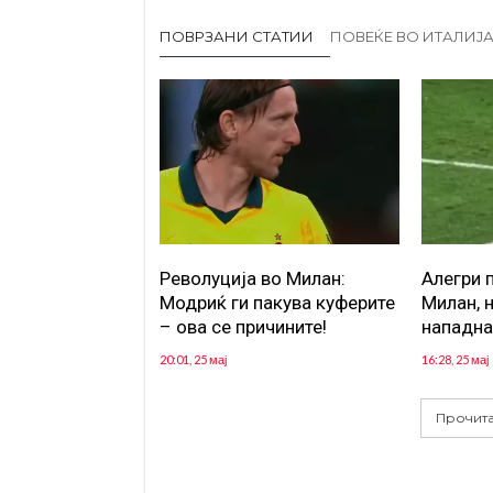
ПОВРЗАНИ СТАТИИ
ПОВЕЌЕ ВО ИТАЛИЈ
Револуција во Милан:
Алегри 
Модриќ ги пакува куферите
Милан, 
– ова се причините!
нападна
20:01, 25 мај
16:28, 25 мај
Прочита