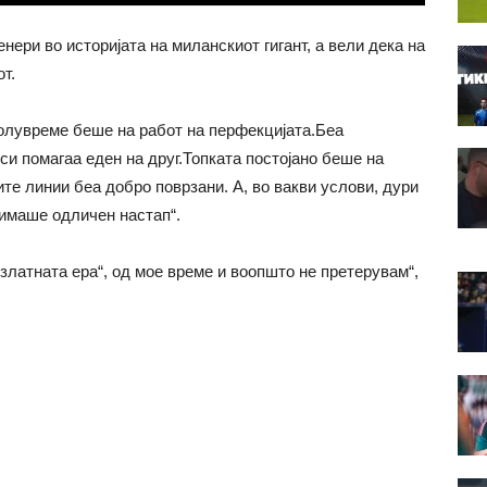
енери во историјата на миланскиот гигант, а вели дека на
т.
олувреме беше на работ на перфекцијата.Беа
си помагаа еден на друг.Топката постојано беше на
ите линии беа добро поврзани. А, во вакви услови, дури
имаше одличен настап“.
златната ера“, од мое време и воопшто не претерувам“,