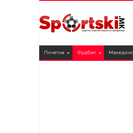
Почетна
Фудбал
Македонс