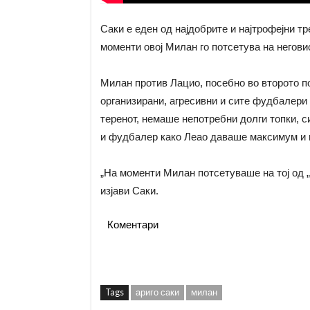
Саки е еден од најдобрите и најтрофејни тр
моменти овој Милан го потсетува на неговио
Милан против Лацио, посебно во второто п
организирани, агресивни и сите фудбалери 
теренот, немаше непотребни долги топки, с
и фудбалер како Леао даваше максимум и 
„На моменти Милан потсетуваше на тој од „
изјави Саки.
Коментари
Tags
ариго саки
милан