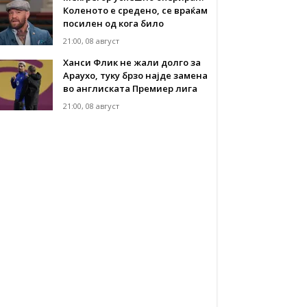
Коленото е средено, се враќам
посилен од кога било
21:00, 08 август
Ханси Флик не жали долго за
Араухо, туку брзо најде замена
во англиската Премиер лига
21:00, 08 август