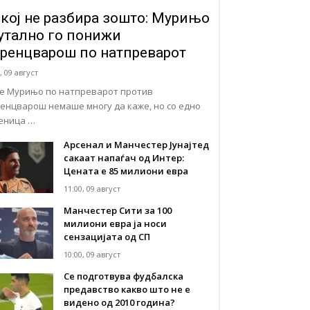
кој не разбира зошто: Мурињо
утално го понижи
ренцварош по натпреварот
, 09 август
е Мурињо по натпреварот против
енцварош немаше многу да каже, но со едно
еница …
Арсенал и Манчестер Јунајтед
сакаат напаѓач од Интер:
Цената е 85 милиони евра
11:00, 09 август
Манчестер Сити за 100
милиони евра ја носи
сензацијата од СП
10:00, 09 август
Се подготвува фудбалска
предавство какво што не е
видено од 2010 година?