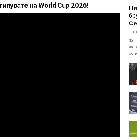
ипувате на World Cup 2026!
Ни
бр
Фе
12:00
Жоз
Фер
реч