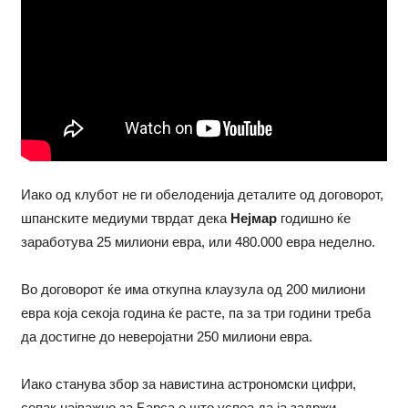
Иако од клубот не ги обелоденија деталите од договорот,
шпанските медиуми тврдат дека
Нејмар
годишно ќе
заработува 25 милиони евра, или 480.000 евра неделно.
Во договорот ќе има откупна клаузула од 200 милиони
евра која секоја година ќе расте, па за три години треба
да достигне до неверојатни 250 милиони евра.
Иако станува збор за навистина астрономски цифри,
сепак најважно за Барса е што успеа да ја задржи