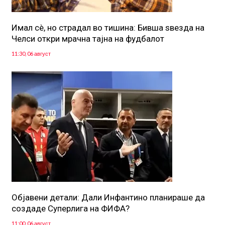
Имал сè, но страдал во тишина: Бивша ѕвезда на
Челси откри мрачна тајна на фудбалот
11:30, 06 август
Објавени детали: Дали Инфантино планираше да
создаде Суперлига на ФИФА?
11:00, 06 август