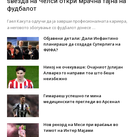
ѕвезда на Челси откри мрачна тајна на
фудбалот
Гаел Какута одлучи да ја заврши професионалната кариера,
а неговото збогување со фудбалот донесе …
Објавени детали: Дали Инфантино
планираше да создаде Суперлига на
ФИФА?
Никој не очекуваше: Очајниот Јулијан
Алварез го направи тоа што беше
неизбежно
Гимараеш успешно ги мина
медицинските прегледи во Арсенал
Нов рекорд на Меси при враќање во
тимот на Интер Мајами