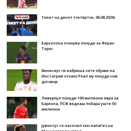
Тикет на денот (четврток, 06.08.2026)
Барселона очекува понуди за Феран
Торес
Винисиус ги избриша сите објави на
Инстаграм откако Реал му понуди нов
договор
Ливерпул понуди 100 милиони евра за
Баркола, ПСЖ веднаш побара уште 50
милиони
Јувентус се насочил кон напаѓач на
Манчестер Јунајтед