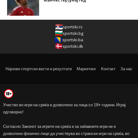
sportski.rs
sportski.bg
sportski.ba
sportski.dk
Најнови спортски вести и резултати
Маркетинг
Контакт
За нас
Учество во игри на среќа е дозволено за лица со 18+ години. Играј
одговорно!
Согласно Законот за игрите на среќа и за забавните игри не е
дозволено физичко лице да учествува во странски игри на среќа, во