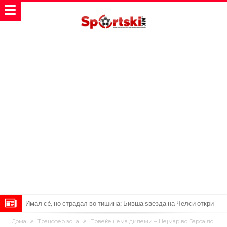
Имал сè, но страдал во тишина: Бивша ѕвезда на Челси откри
мрачна тајна на фудбалот
Објавени детали: Дали Инфантино планираше да создаде
Дома
Трансфер зона
Повеќе нема дилеми – Нејмар во Барса до