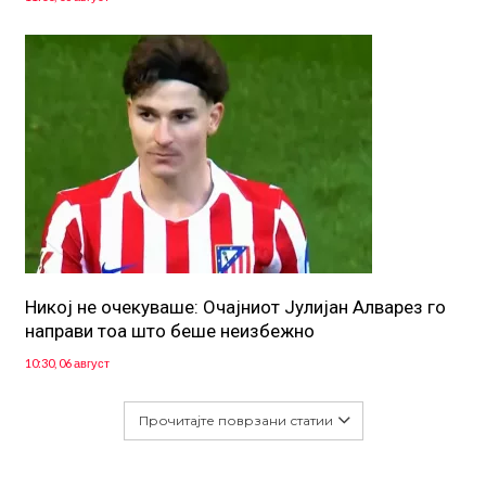
Никој не очекуваше: Очајниот Јулијан Алварез го
направи тоа што беше неизбежно
10:30, 06 август
Прочитајте поврзани статии