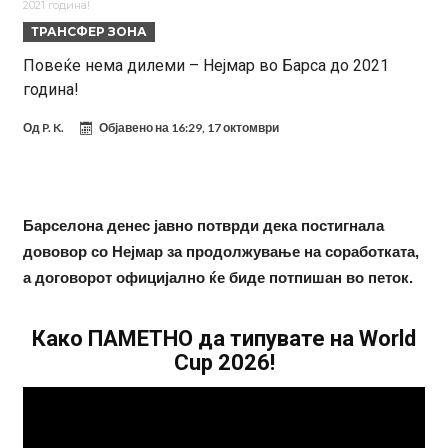
2021 година!
Суперлига на ФИФА?
Никој не очекуваше: Очајниот Јулијан Алварез го направи тоа што
ТРАНСФЕР ЗОНА
беше неизбежно
Гимараеш успешно ги мина медицинските прегледи во Арсенал
Повеќе нема дилеми – Нејмар во Барса до 2021
година!
Нов рекорд на Меси при враќање во тимот на Интер Мајами
Тикет на денот (четврток, 06.08.2026)
Од
P. K.
Објавено на
16:29, 17 октомври
Барселона очекува понуди за Феран Торес
Винисиус ги избриша сите објави на Инстаграм откако Реал му
Барселона денес јавно потврди дека постигнала
понуди нов договор
Ливерпул понуди 100 милиони евра за Баркола, ПСЖ веднаш
дововор со Нејмар за продолжување на соработката,
побара уште 50 милиони
Јувентус се насочил кон напаѓач на Манчестер Јунајтед
а договорот официјално ќе биде потпишан во петок.
Како ПАМЕТНО да типувате на World
Cup 2026!