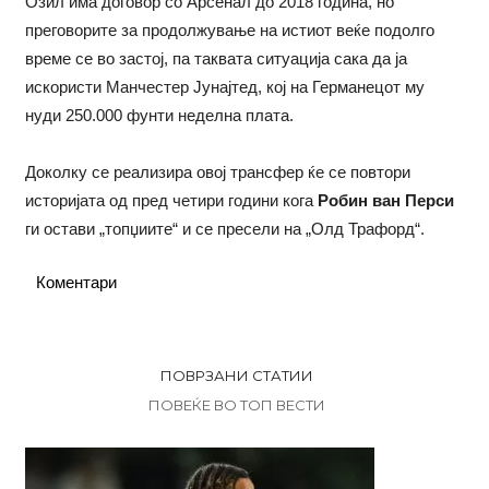
Озил има договор со Арсенал до 2018 година, но
преговорите за продолжување на истиот веќе подолго
време се во застој, па таквата ситуација сака да ја
искористи Манчестер Јунајтед, кој на Германецот му
нуди 250.000 фунти неделна плата.
Доколку се реализира овој трансфер ќе се повтори
историјата од пред четири години кога
Робин ван Перси
ги остави „топџиите“ и се пресели на „Олд Трафорд“.
Коментари
ПОВРЗАНИ СТАТИИ
ПОВЕЌЕ ВО ТОП ВЕСТИ