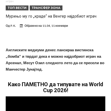
играч
Модриќ откри што го натерало да остане во Милан
ТОП ВЕСТИ
ТРАНСФЕР ЗОНА
Стотици навивачи го пречекаа Салах во Истанбул
Мурињо му го „краде“ на Венгер најдобиот играч
Арсенал и Њукасл веќе се договорија, Гимарејш заминува
Од
P. K.
Објавено на
11:34, 11 ноември
АРСЕНАЛ ГО ЛАДИ ШАМПАЊОТ: Винисиус на праг на Лондон!
Познат е следниот клуб на Душан Влаховиќ!
Решено е: Реал Мадрид го испраќа својот млад талент во Серија
Англиските медиуми денес лансираа вистинска
“А”
Лукаку бара нов клуб
„бомба“ и тврдат дека е можно најдобриот играч на
Арсенал, Месут Озил следното лето да се пресели во
Тотенхем започна преговори со Гакпо
Манчестер Јунајтед.
Како ПАМЕТНО да типувате на World
Cup 2026!