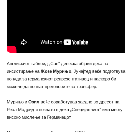
Англискиот таблоид „Сан“ денеска објави дека на
инсистирање на
Жозе Мурињо
, Јунајтед веќе подготвува
понуда за германскиот репрезентативец и наскоро би
можеле да почнат преговорите за трансфер.
Мурињо и
Озил
веќе соработуваа заедно во дресот на
Реал Мадрид и познато е дека „Специјалниот“ има многу
високо мислење за Германецот.