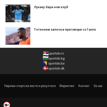
Лукаку бара нов клуб
Тотенхем започна преговори со Гакпо
sportski.rs
sportski.bg
sportski.ba
sportski.dk
Најнови спортски вести и резултати
Маркетинг
Контакт
За нас