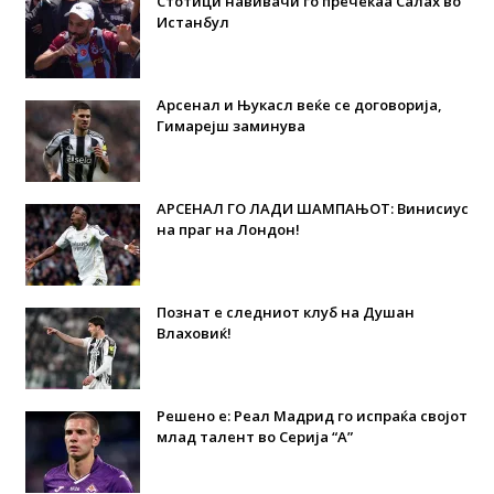
Стотици навивачи го пречекаа Салах во
Истанбул
Арсенал и Њукасл веќе се договорија,
Гимарејш заминува
АРСЕНАЛ ГО ЛАДИ ШАМПАЊОТ: Винисиус
на праг на Лондон!
Познат е следниот клуб на Душан
Влаховиќ!
Решено е: Реал Мадрид го испраќа својот
млад талент во Серија “А”