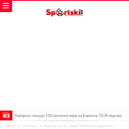
Ливерпул понуди 100 милиони евра за Баркола, ПСЖ веднаш
побара уште 50 милиони
Јувентус се насочил кон напаѓач на Манчестер Јунајтед
Дома
Топ вести
Мурињо му го „краде“ на Венгер најдобиот