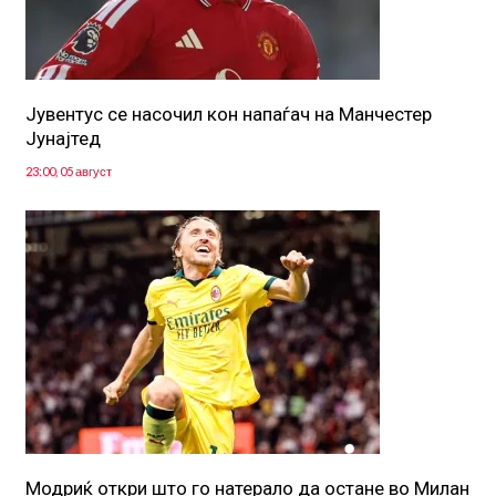
Јувентус се насочил кон напаѓач на Манчестер
Јунајтед
23:00, 05 август
Модриќ откри што го натерало да остане во Милан