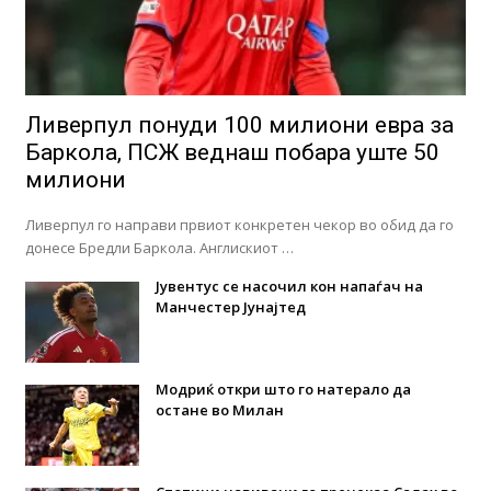
Ливерпул понуди 100 милиони евра за
Баркола, ПСЖ веднаш побара уште 50
милиони
Ливерпул го направи првиот конкретен чекор во обид да го
донесе Бредли Баркола. Англискиот …
Јувентус се насочил кон напаѓач на
Манчестер Јунајтед
Модриќ откри што го натерало да
остане во Милан