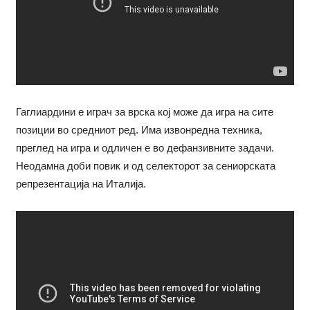
Гаглиардини е играч за врска кој може да игра на сите
позиции во средниот ред. Има извонредна техника,
преглед на игра и одличен е во дефанзивните задачи.
Неодамна доби повик и од селекторот за сениорската
репрезентација на Италија.