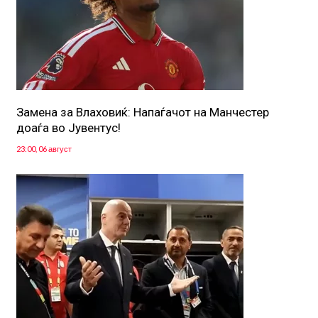
Замена за Влаховиќ: Напаѓачот на Манчестер
доаѓа во Јувентус!
23:00, 06 август