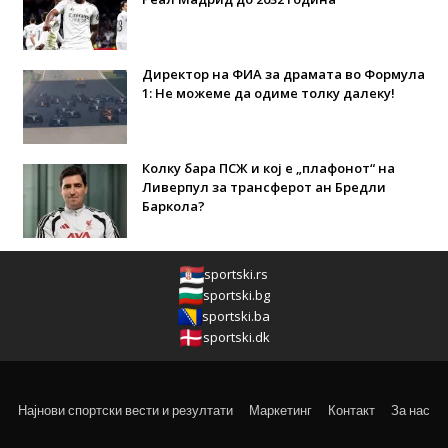
Директор на ФИА за драмата во Формула
1: Не можеме да одиме толку далеку!
Колку бара ПСЖ и кој е „плафонот“ на
Ливерпул за трансферот ан Бредли
Баркола?
sportski.rs
sportski.bg
sportski.ba
sportski.dk
Најнови спортски вести и резултати
Маркетинг
Контакт
За нас