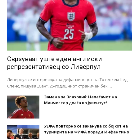
Сврзуваат уште еден англиски
репрезентативец со Ливерпул
Ливерпул се интересира за дефанзивецот на Тотенхем Џед
Спенс, пишува „Сан“. 25-годишниот страничен бек …
Замена за Влаховиќ: Напаѓачот на
Манчестер доаѓа во Јувентус!
УЕФА повторно се заканува со бојкот на
турнирите на ФИФА поради Инфантино