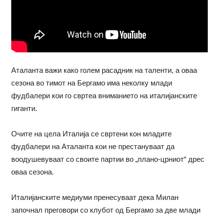
Аталанта важи како голем расадник на таленти, а оваа
сезона во тимот на Бергамо има неколку млади
фудбалери кои го свртеа вниманието на италијанските
гиганти.
Очите на цела Италија се свртени кон младите
фудбалери на Аталанта кои не престануваат да
воодушевуваат со своите партии во „плано-црниот“ дрес
оваа сезона.
Италијанските медиуми пренесуваат дека Милан
започнал преговори со клубот од Бергамо за две млади