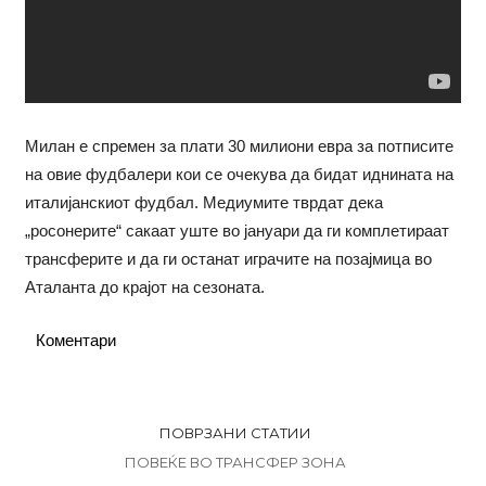
Милан е спремен за плати 30 милиони евра за потписите
на овие фудбалери кои се очекува да бидат иднината на
италијанскиот фудбал. Медиумите тврдат дека
„росонерите“ сакаат уште во јануари да ги комплетираат
трансферите и да ги останат играчите на позајмица во
Аталанта до крајот на сезоната.
Коментари
ПОВРЗАНИ СТАТИИ
ПОВЕЌЕ ВО ТРАНСФЕР ЗОНА