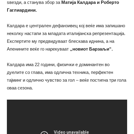
ѕвезди, а станува збор за
Матија Калдара и Роберто
Гаглиардини.
Калдара е централен дефанзивец кој веќе има запишано
неколку настапи за младата италијанска репрезентација.
Експертите му предвидуваат блескава иднина, а на
Апенините веќе го нарекуваат
„новиот Барзаљи“.
Калдара има 22 години, физички е доминантен во
дуелите со глава, има одлична техника, перфектен
тајминг и одлично чувство за гол – веќе постигна три гола
оваа сезона.