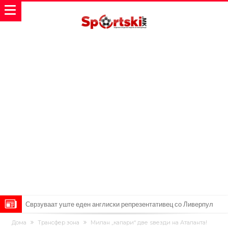
Замена за Влаховиќ: Напаѓачот на Манчестер доаѓа во Јувентус!
УЕФА повторно се заканува со бојкот на турнирите на ФИФА
Дома
Трансфер зона
Милан „капари“ две ѕвезди на Аталанта!