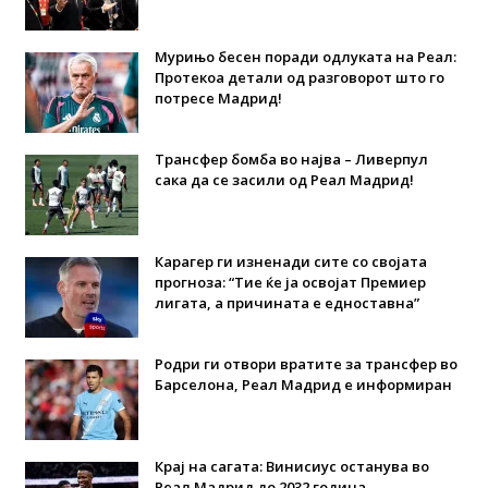
Мурињо бесен поради одлуката на Реал:
Протекоа детали од разговорот што го
потресе Мадрид!
Трансфер бомба во најва – Ливерпул
сака да се засили од Реал Мадрид!
Карагер ги изненади сите со својата
прогноза: “Тие ќе ја освојат Премиер
лигата, а причината е едноставна”
Родри ги отвори вратите за трансфер во
Барселона, Реал Мадрид е информиран
Крај на сагата: Винисиус останува во
Реал Мадрид до 2032 година