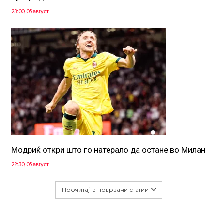
23:00, 05 август
Модриќ откри што го натерало да остане во Милан
22:30, 05 август
Прочитајте поврзани статии