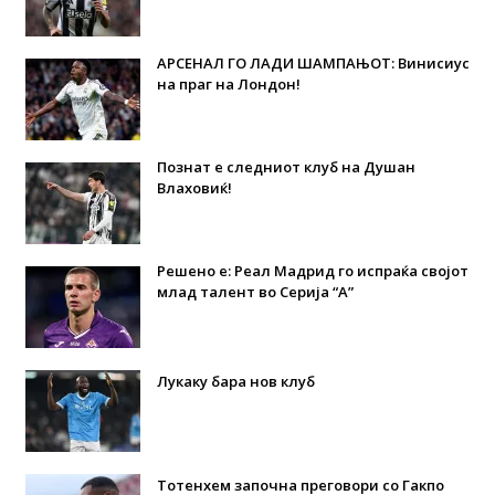
АРСЕНАЛ ГО ЛАДИ ШАМПАЊОТ: Винисиус
на праг на Лондон!
Познат е следниот клуб на Душан
Влаховиќ!
Решено е: Реал Мадрид го испраќа својот
млад талент во Серија “А”
Лукаку бара нов клуб
Тотенхем започна преговори со Гакпо