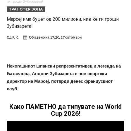
ги троши Зубизарета!
Модриќ откри што го натерало да остане во Милан
ТРАНСФЕР ЗОНА
Стотици навивачи го пречекаа Салах во Истанбул
Марсеј има буџет од 200 милиони, нив ќе ги троши
Зубизарета!
Арсенал и Њукасл веќе се договорија, Гимарејш заминува
АРСЕНАЛ ГО ЛАДИ ШАМПАЊОТ: Винисиус на праг на Лондон!
Од
P. K.
Објавено на
17:20, 27 октомври
Познат е следниот клуб на Душан Влаховиќ!
Решено е: Реал Мадрид го испраќа својот млад талент во Серија
Некогашниот шпански репрезентативец и легенда на
“А”
Лукаку бара нов клуб
Батселона, Андони Зубизарета е нов спортски
Тотенхем започна преговори со Гакпо
директор на Марсеј, потврди денес францускиот
клуб.
Како ПАМЕТНО да типувате на World
Cup 2026!