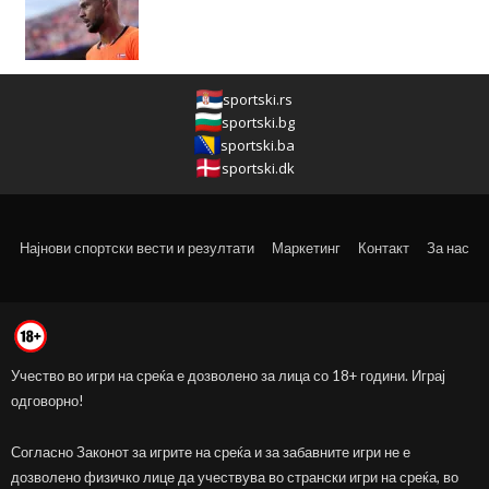
sportski.rs
sportski.bg
sportski.ba
sportski.dk
Најнови спортски вести и резултати
Маркетинг
Контакт
За нас
Учество во игри на среќа е дозволено за лица со 18+ години. Играј
одговорно!
Согласно Законот за игрите на среќа и за забавните игри не е
дозволено физичко лице да учествува во странски игри на среќа, во