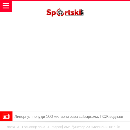
Ливерпул понуди 100 милиони евра за Баркола, ПСЖ веднаш
побара уште 50 милиони
Јувентус се насочил кон напаѓач на Манчестер Јунајтед
Дома
Трансфер зона
Марсеј има буџет од 200 милиони, нив ќе