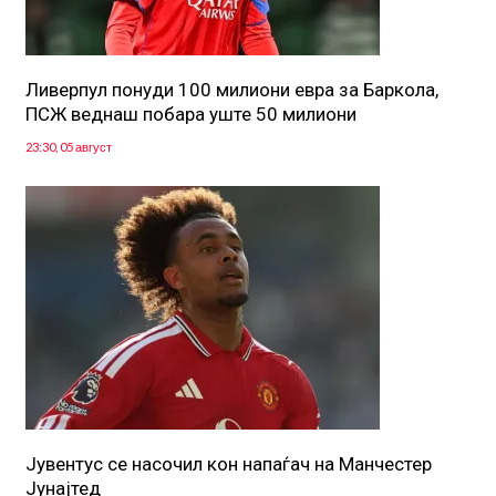
Ливерпул понуди 100 милиони евра за Баркола,
ПСЖ веднаш побара уште 50 милиони
23:30, 05 август
Јувентус се насочил кон напаѓач на Манчестер
Јунајтед