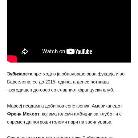
Зубизарета
претходно ја обавуваше оваа фукција и во
Барселона, се до 2015 година, а денес потпиша
трогодишен договор со славниот француски клуб.
Марсеј неодамна доби нов сопственик, Американецот
Френк Мекорт
, кој има големи амбиции за клубот и е
спремен да потроши големи пари на засилувања.
Француските медиуми тврдат дека Зубизарета на