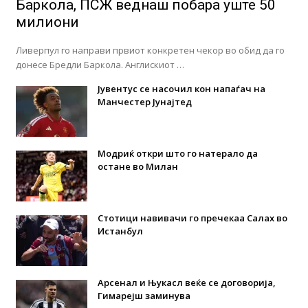
Баркола, ПСЖ веднаш побара уште 50
милиони
Ливерпул го направи првиот конкретен чекор во обид да го
донесе Бредли Баркола. Англискиот …
Јувентус се насочил кон напаѓач на
Манчестер Јунајтед
Модриќ откри што го натерало да
остане во Милан
Стотици навивачи го пречекаа Салах во
Истанбул
Арсенал и Њукасл веќе се договорија,
Гимарејш заминува