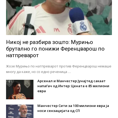
Никој не разбира зошто: Мурињо
брутално го понижи Ференцварош по
натпреварот
Жозе Мурињо по натпреварот против Ференцварош немаше
многу да каже, но со едно реченица …
Арсенал и Манчестер Јунајтед сакаат
напаѓач од Интер: Цената е 85 милиони
евра
Манчестер Сити за 100 милиони евра ја
носи сензацијата од СП