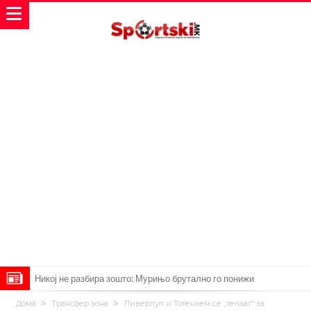
Никој не разбира зошто: Мурињо брутално го понижи
Ференцварош по натпреварот
Арсенал и Манчестер Јунајтед сакаат напаѓач од Интер: Цената е
Дома
Трансфер зона
Ливерпул и Тотенхем се „тепаат“ за