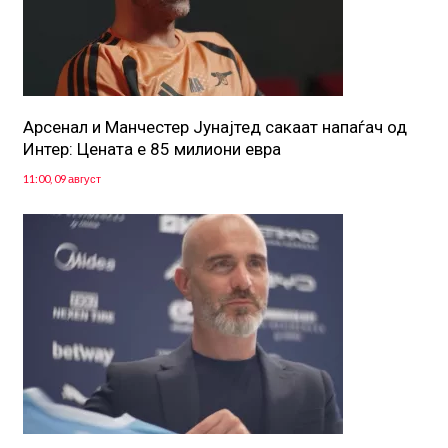
Арсенал и Манчестер Јунајтед сакаат напаѓач од
Интер: Цената е 85 милиони евра
11:00, 09 август