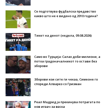
Се подготвува фудбалска предавство
какво што не е видено од 2010 година?
Тикет на денот (недела, 09.08.2026)
Само во Турција: Салах доби милиони, а
потоа градоначалникот го остави без
зборови
Зборови кои сите ги чекаа, Симеоне го
спореди Алварез со Гризман
Реал Мадрид ја прекинува потрагата по
нов играч за врска