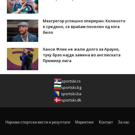
Мекгрегор успешно опериран: Коленото
е средено, се враќам посилен од кога
било
Ханси Флик не жали долго за Араухо,
туку брзо најде замена во англиската
Премиер лига
sportski.rs
sportski.bg
sportski.ba
sportski.dk
Најнови спортски вести и резултати
Маркетинг
Контакт
За нас