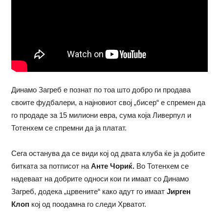
Динамо Загреб е познат по тоа што добро ги продава
своите фудбалери, а најновиот свој „бисер“ е спремен да
го продаде за 15 милиони евра, сума која Ливерпул и
Тотенхем се спремни да ја платат.
Сега останува да се види кој од двата клуба ќе ја добите
битката за потписот на
Анте Чориќ.
Во Тотенхем се
надеваат на добрите односи кои ги имаат со Динамо
Загреб, додека „црвените“ како адут го имаат
Јирген
Клоп
кој од поодамна го следи Хрватот.