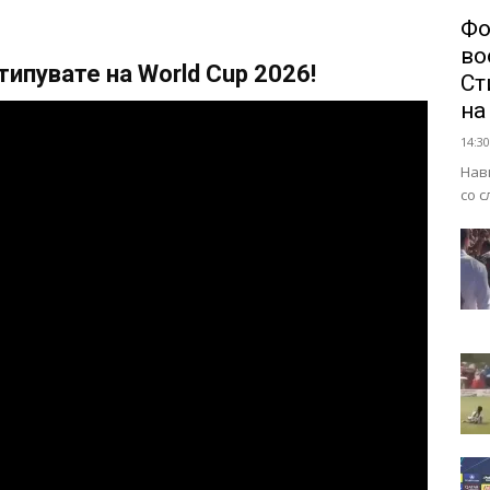
Фо
во
ипувате на World Cup 2026!
Ст
на
14:30
Нав
со 