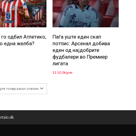
 го одбил Атлетико,
Паѓа уште еден скап
о една желба?
потпис: Арсенал добива
еден од најдобрите
фудбалери во Премиер
лигата
11:10, 06 јуни
јте поврзани статии
rtski.dk