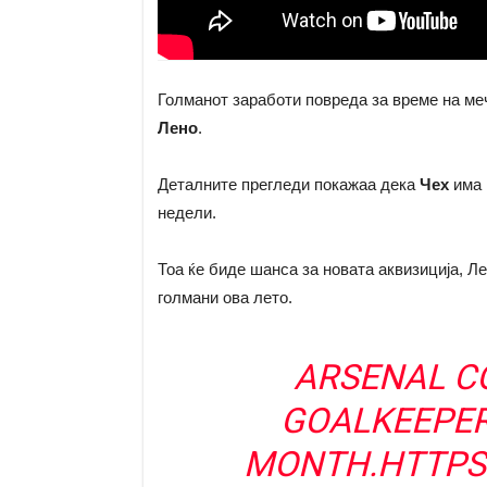
Голманот заработи повреда за време на ме
Лено
.
Деталните прегледи покажаа дека
Чех
има 
недели.
Тоа ќе биде шанса за новата аквизиција, Л
голмани ова лето.
ARSENAL C
GOALKEEPER
MONTH.
HTTPS