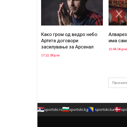
Како гром од ведро небо:
Aлварез
Артета договори
има сам
засилување за Арсенал
21:48, 06 јуни
17:22, 08 јули
Прочита
sportski.rs
sportski.bg
sportski.ba
spo