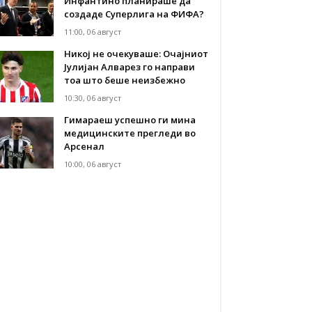
Инфантино планираше да
создаде Суперлига на ФИФА?
11:00, 06 август
Никој не очекуваше: Очајниот
Јулијан Алварез го направи
тоа што беше неизбежно
10:30, 06 август
Гимараеш успешно ги мина
медицинските прегледи во
Арсенал
10:00, 06 август