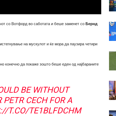
чот со Вотфорд во саботата и беше заменет со
Бернд
истегнување на мускулот и ќе мора да паузира четири
ено конечно да покаже зошто беше еден од најбараните
OULD BE WITHOUT
 PETR CECH FOR A
://T.CO/TE1BLFDCHM