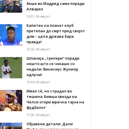
беше во Мадрид само поради
Алварез
13:01, 06 август
Капитен на познат клуб
претепан до смрт пред својот
дом – цела држава бара
правда!
12:32, 06 август
Шпанија „трепери“ поради
нешто што се чекаше со
недели: Винисиус Жуниор
одлучи!
12:05, 06 август
Имал сè, но страдал во
тишина: Бивша ѕвезда на
Челси откри мрачна тајна на
фудбалот
11:30, 06 август
Објавени детали: Дали