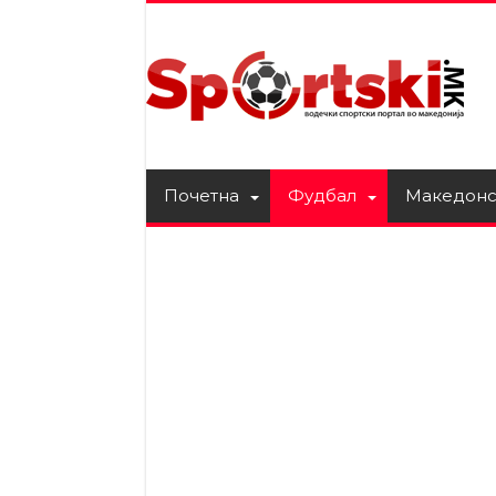
Почетна
Фудбал
Македонс