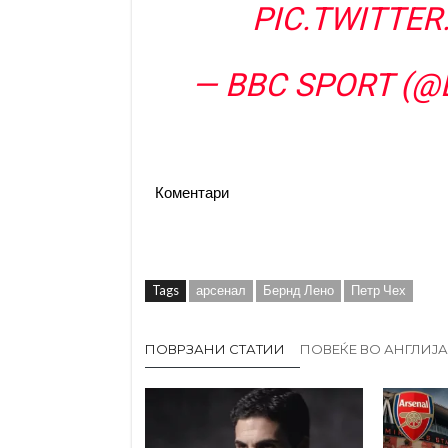
PIC.TWITTE
— BBC SPORT (
Коментари
Tags
арсенал
Бернд Лено
Петр Чех
ПОВРЗАНИ СТАТИИ
ПОВЕЌЕ ВО АНГЛИЈА