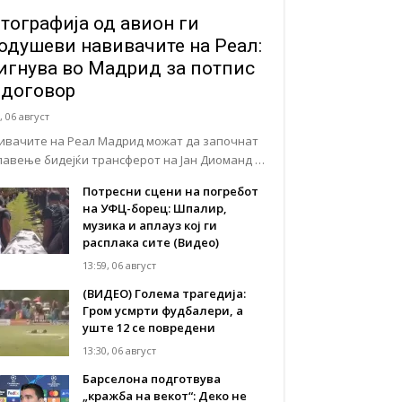
тографија од авион ги
одушеви навивачите на Реал:
игнува во Мадрид за потпис
 договор
, 06 август
ивачите на Реал Мадрид можат да започнат
славење бидејќи трансферот на Јан Диоманд …
Потресни сцени на погребот
на УФЦ-борец: Шпалир,
музика и аплауз кој ги
расплака сите (Видео)
13:59, 06 август
(ВИДЕО) Голема трагедија:
Гром усмрти фудбалери, а
уште 12 се повредени
13:30, 06 август
Барселона подготвува
„кражба на векот“: Деко не