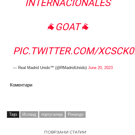
INTERNACIONALES
🐐GOAT🐐
PIC.TWITTER.COM/XCSCK0
— Real Madrid Unido™ (@RMadridUniido)
June 20, 2023
Коментари
Tags
Исланд
португалија
Роналдо
ПОВРЗАНИ СТАТИИ