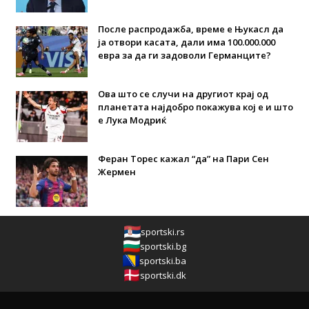
После распродажба, време е Њукасл да
ја отвори касата, дали има 100.000.000
евра за да ги задоволи Германците?
Ова што се случи на другиот крај од
планетата најдобро покажува кој е и што
е Лука Модриќ
Феран Торес кажал “да” на Пари Сен
Жермен
sportski.rs
sportski.bg
sportski.ba
sportski.dk