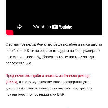
Овој натпревар за
Роналдо
беше посебен и затоа што за
него беше 200-ти во репрезентацијата на Португалија со
што стана првиот фудбалер со толку настапи за една
репрезентација.
Пред почетокот доби и плакета за Гинисов рекорд
(ТУКА)
, а колку му значеше голот во завршницата
доволно зборува неговата реакција кога судијата го
призна голот по проверката на ВАР.