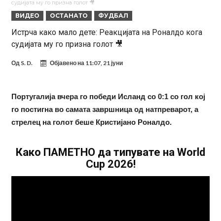
судијата му го призна голот 🎥
фудбалер на Барселона
Ливерпул и Арсенал влегуваат во „војна“ поради фудбалер
ВИДЕО
ОСТАНАТО
ФУДБАЛ
вреден 69 милиони евра!
Кој го убеди Родри да ја избере Барселона?
Истрча како мало дете: Реакцијата на Роналдо кога
судијата му го призна голот 🎥
Инфантино го возвраќа ударот, кој сè досега го поддржал?
„Влегувам на стадионот за да го разнесам Меси со четири бомби“
Од
S. D.
Објавено на
11:07, 21 јуни
Реал потроши повеќе од 200 милиони евра, но не го затвора
паричникот – ќе има уште засилувања!
После распродажба, време е Њукасл да ја отвори касата, дали
Португалија вчера го победи Исланд со 0:1 со гол кој
го постигна во самата завршница од натпреварот, а
има 100.000.000 евра за да ги задоволи Германците?
Ова што се случи на другиот крај од планетата најдобро покажува
стрелец на голот беше Кристијано Роналдо.
кој е и што е Лука Модриќ
Феран Торес кажал “да” на Пари Сен Жермен
Како ПАМЕТНО да типувате на World
Cup 2026!