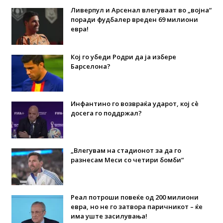
Ливерпул и Арсенал влегуваат во „војна“
поради фудбалер вреден 69 милиони
евра!
Кој го убеди Родри да ја избере
Барселона?
Инфантино го возвраќа ударот, кој сè
досега го поддржал?
„Влегувам на стадионот за да го
разнесам Меси со четири бомби“
Реал потроши повеќе од 200 милиони
евра, но не го затвора паричникот – ќе
има уште засилувања!