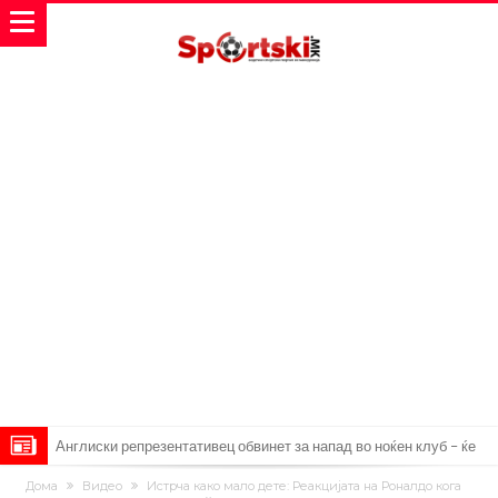
Англиски репрезентативец обвинет за напад во ноќен клуб – ќе
оди на суд!
Дилеми повеќе нема: Познато е кога Родри ќе стане новиот
Дома
Видео
Истрча како мало дете: Реакцијата на Роналдо кога