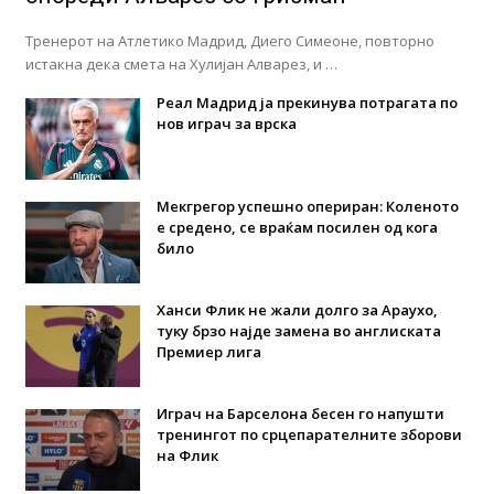
Тренерот на Атлетико Мадрид, Диего Симеоне, повторно
истакна дека смета на Хулијан Алварез, и …
Реал Мадрид ја прекинува потрагата по
нов играч за врска
Мекгрегор успешно опериран: Коленото
е средено, се враќам посилен од кога
било
Ханси Флик не жали долго за Араухо,
туку брзо најде замена во англиската
Премиер лига
Играч на Барселона бесен го напушти
тренингот по срцепарателните зборови
на Флик