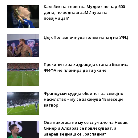
Кам-бек на терен за Мудрик по над 600
дена, но веднаш заМИнува на
позајмица!?
Џејк Пол започнува голем напад на УФЦ
Прекините за хидрација станаа бизнис:
ФИФА не планира да ги укине
Француски судија обвинет за семејно
насилство – му се заканува 18 месеци
затвор
Ова никогаш не му се случило на Новак:
Синер и Алкараз се повлекуваат, а
Зверев веднаш се „распадна“