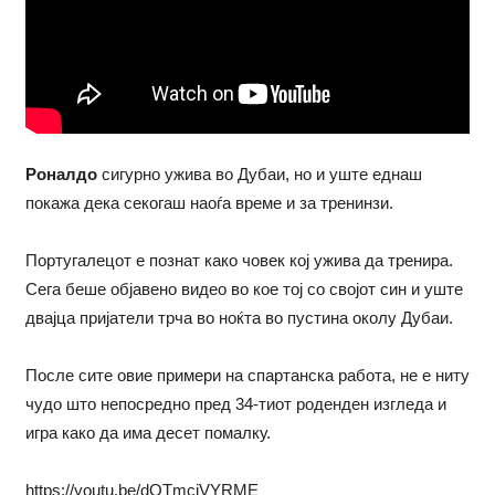
Роналдо
сигурно ужива во Дубаи, но и уште еднаш
покажа дека секогаш наоѓа време и за тренинзи.
Португалецот е познат како човек кој ужива да тренира.
Сега беше објавено видео во кое тој со својот син и уште
двајца пријатели трча во ноќта во пустина околу Дубаи.
После сите овие примери на спартанска работа, не е ниту
чудо што непосредно пред 34-тиот роденден изгледа и
игра како да има десет помалку.
https://youtu.be/dQTmcjVYRME