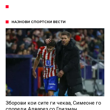
НАЈНОВИ СПОРТСКИ ВЕСТИ
Зборови кои сите ги чекаа, Симеоне го
спореди Алварез со Гризман