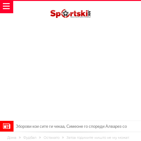
Зборови кои сите ги чекаа, Симеоне го спореди Алварез со
Гризман
Реал Мадрид ја прекинува потрагата по нов играч за врска
Дома
Фудбал
Останато
Затоа годините ништо не му можат: