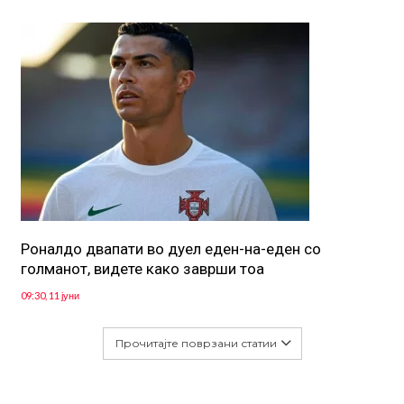
Роналдо двапати во дуел еден-на-еден со
голманот, видете како заврши тоа
09:30, 11 јуни
Прочитајте поврзани статии