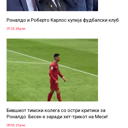
Роналдо и Роберто Карлос купија фудбалски клуб
07:23, 24 јули
Бившиот тимски колега со остри критики за
Роналдо: Бесен е заради хет-трикот на Меси!
09:05, 19 јуни