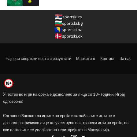
sportski.rs
sportski.bg
sportski.ba
sportski.dk
Најнови спортски вести и резултати
Маркетинг
Контакт
За нас
Учество во игри на среќа е дозволено за лица со 18+ години. Играј
одговорно!
Согласно Законот за игрите на среќа и за забавните игри не е
дозволено физичко лице да учествува во странски игри на среќа, во
кои влоговите се уплаќаат на територијата на Македонија.