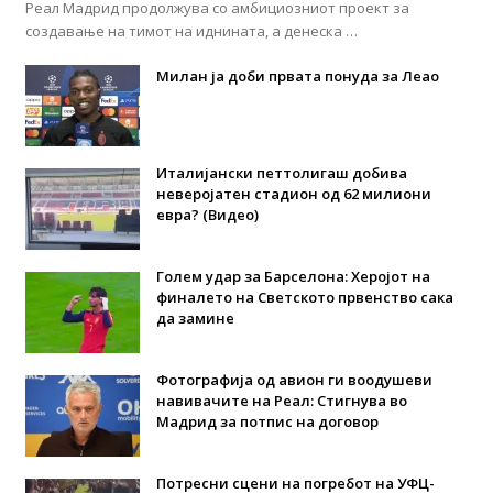
Реал Мадрид продолжува со амбициозниот проект за
создавање на тимот на иднината, а денеска …
Милан ја доби првата понуда за Леао
Италијански петтолигаш добива
неверојатен стадион од 62 милиони
евра? (Видео)
Голем удар за Барселона: Херојот на
финалето на Светското првенство сака
да замине
Фотографија од авион ги воодушеви
навивачите на Реал: Стигнува во
Мадрид за потпис на договор
Потресни сцени на погребот на УФЦ-