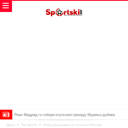
Реал Мадрид го собори клупскиот рекорд: Мурињо добива
засилување за 140 милиони евра!
Милан ја доби првата понуда за Леао
Дома
Топ вести
Жиру во јануари се сели во Италија