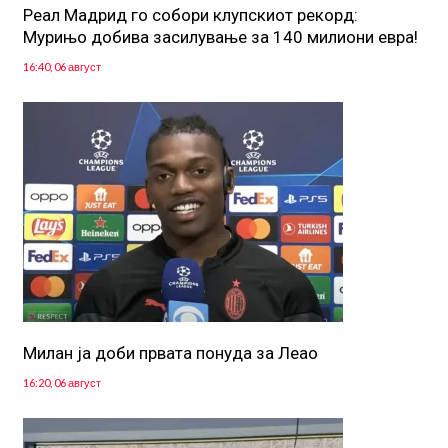
Реал Мадрид го собори клупскиот рекорд:
Мурињо добива засилување за 140 милиони евра!
16:40, 06 август
Милан ја доби првата понуда за Леао
16:20, 06 август