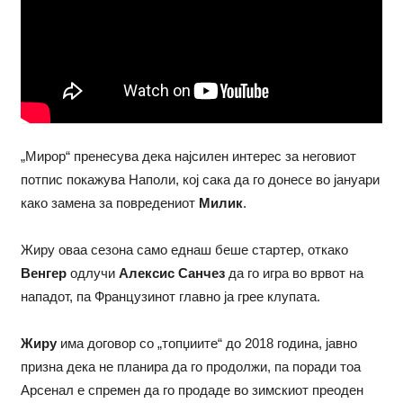
„Мирор“ пренесува дека најсилен интерес за неговиот
потпис покажува Наполи, кој сака да го донесе во јануари
како замена за повредениот
Милик
.
Жиру оваа сезона само еднаш беше стартер, откако
Венгер
одлучи
Алексис Санчез
да го игра во врвот на
нападот, па Французинот главно ја грее клупата.
Жиру
има договор со „топџиите“ до 2018 година, јавно
призна дека не планира да го продолжи, па поради тоа
Арсенал е спремен да го продаде во зимскиот преоден