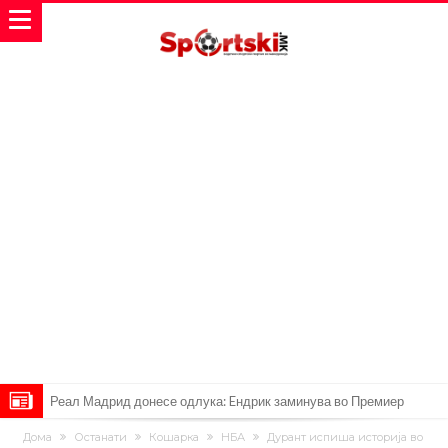
Реал Мадрид донесе одлука: Eндрик заминува во Премиер
лигата!
(ФОТО) Тажна вест од Аргентина: Голема загуба во семејството
Дома
Останати
Кошарка
НБА
Дурант испиша историја во