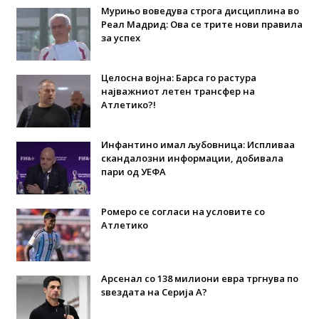
Мурињо воведува строга дисциплина во
Реал Мадрид: Ова се трите нови правила
за успех
Целосна војна: Барса го растура
најважниот летен трансфер на
Атлетико?!
Инфантино имал љубовница: Испливаа
скандалозни информации, добивала
пари од УЕФА
Ромеро се согласи на условите со
Атлетико
Арсенал со 138 милиони евра тргнува по
ѕвездата на Серија А?