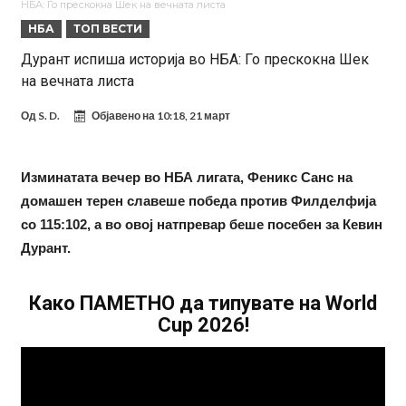
НБА: Го прескокна Шек на вечната листа
на Меси
Мурињо воведува строга дисциплина во Реал Мадрид: Ова се
НБА
ТОП ВЕСТИ
трите нови правила за успех
Целосна војна: Барса го растура најважниот летен трансфер на
Дурант испиша историја во НБА: Го прескокна Шек
на вечната листа
Атлетико?!
Инфантино имал љубовница: Испливаа скандалозни
информации, добивала пари од УЕФА
Ромеро се согласи на условите со Атлетико
Од
S. D.
Објавено на
10:18, 21 март
Арсенал со 138 милиони евра тргнува по ѕвездата на Серија А?
Мурињо воведува строга дисциплина во Реал Мадрид: Ова се
Изминатата вечер во НБА лигата, Феникс Санс на
домашен терен славеше победа против Филделфија
трите нови правила
Неочекувана „бомба“ од Англија: Ливерпул се засили од
со 115:102, а во овој натпревар беше посебен за Кевин
Барселона!
Тикет на денот (сабота, 08.08.2026)
Дурант.
Како ПАМЕТНО да типувате на World
Cup 2026!