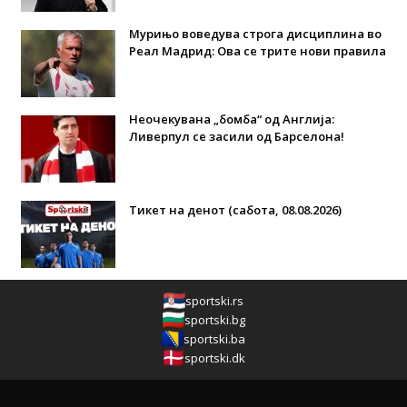
Мурињо воведува строга дисциплина во
Реал Мадрид: Ова се трите нови правила
Неочекувана „бомба“ од Англија:
Ливерпул се засили од Барселона!
Тикет на денот (сабота, 08.08.2026)
sportski.rs
sportski.bg
sportski.ba
sportski.dk