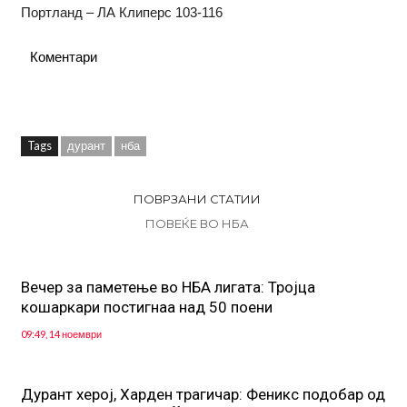
Портланд – ЛА Клиперс 103-116
Коментари
Tags
дурант
нба
ПОВРЗАНИ СТАТИИ
ПОВЕЌЕ ВО НБА
Вечер за паметење во НБА лигата: Тројца
кошаркари постигнаа над 50 поени
09:49, 14 ноември
Дурант херој, Харден трагичар: Феникс подобар од