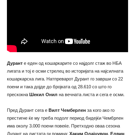
Дурант
е еден од кошаркарите со најдолг стаж во НБА
лигата и тој е осми стрелец во историјата на најсилната
кошаркарска лига. Натпреварот Дурант го заврши со 22
поени и така дојде до бројката од 28.610 со што го
прескокна
Шекил Онил
на вечната листа и сега е осми.
Пред Дурант сега е
Вилт Чемберлен
за кого ако го
престигне ќе му треба подолг период бидејќи Чембрлен
има околу 3.000 поени повеќе. Претходно оваа сезона
Дурант на листата ги помина:
Хаким Олајџувон, Елвин