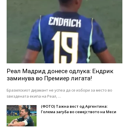
Реал Мадрид донесе одлука: Eндрик
заминува во Премиер лигата!
Бразилскиот дијамант не успеа да се избори за место во
ѕвездената екипа на Реал, …
(ФОТО) Тажна вест од Аргентина:
Голема загуба во семејството на Меси