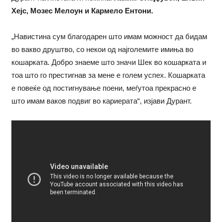
Хејс, Мозес Мелоун и Кармело Ентони.
„Навистина сум благодарен што имам можност да бидам
во вакво друштво, со некои од најголемите имиња во
кошарката. Добро знаеме што значи Шек во кошарката и
тоа што го престигнав за мене е голем успех. Кошарката
е повеќе од постигнување поени, меѓутоа прекрасно е
што имам ваков подвиг во кариерата“, изјави Дурант.