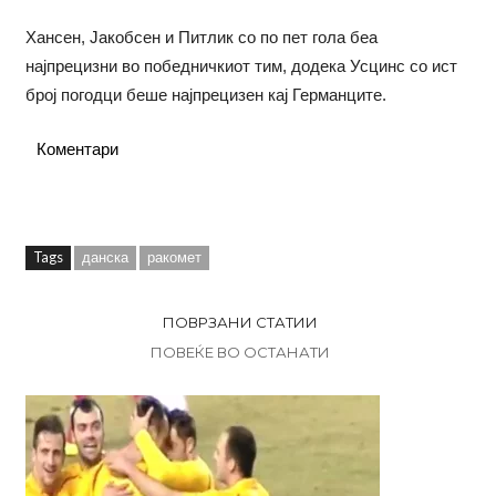
Хансен, Јакобсен и Питлик со по пет гола беа
најпрецизни во победничкиот тим, додека Усцинс со ист
број погодци беше најпрецизен кај Германците.
Коментари
Tags
данска
ракомет
ПОВРЗАНИ СТАТИИ
ПОВЕЌЕ ВО ОСТАНАТИ