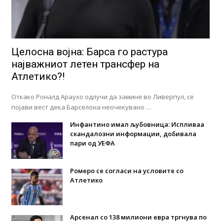
Целосна војна: Барса го растура
најважниот летен трансфер на
Атлетико?!
Откако Роналд Араухо одлучи да замине во Ливерпул, се
појави вест дека Барселона неочекувано …
Инфантино имал љубовница: Испливаа
скандалозни информации, добивала
пари од УЕФА
Ромеро се согласи на условите со
Атлетико
Арсенал со 138 милиони евра тргнува по