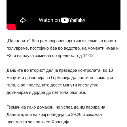
„Панцерите“ беа рамноправен противник само во првото
полувреме, постојано беа во водство, на моменти имаа и
+3, и на пауза заминаа со предност од 14-12.
Данците во вториот дел ја презедоа контролата, во 13
минути и дозволија на Германија да постигне само три
гола, а во последните десет минути апсолутно
доминираа и дојдоа до пет гола разлика.
Германија иако домаќин, не успеа да им парира на
Данците, кои на крај победија со 29:26 и закажаа
пресметка за злато со Франција.