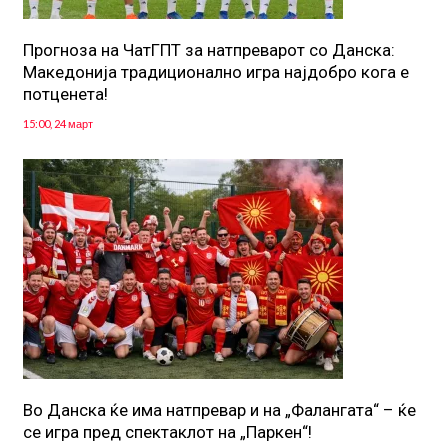
Прогноза на ЧатГПТ за натпреварот со Данска:
Македонија традиционално игра најдобро кога е
потценета!
15:00, 24 март
Во Данска ќе има натпревар и на „Фалангата“ – ќе
се игра пред спектаклот на „Паркен“!