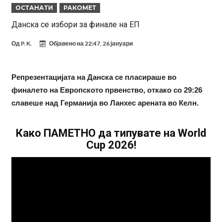
ОСТАНАТИ
РАКОМЕТ
информации, добивала пари од УЕФА
Ромеро се согласи на условите со Атлетико
Данска се избори за финале на ЕП
Арсенал со 138 милиони евра тргнува по ѕвездата на Серија А?
Од
P. K.
Објавено на
22:47, 26 јануари
Мурињо воведува строга дисциплина во Реал Мадрид: Ова се
трите нови правила
Неочекувана „бомба“ од Англија: Ливерпул се засили од
Репрезентацијата на Данска се пласираше во
Барселона!
Тикет на денот (сабота, 08.08.2026)
финалето на Европското првенство, откако со 29:26
Судење за смртта на Марадона: Откриени нови детали
славеше над Германија во Ланхес арената во Келн.
Англиски репрезентативец обвинет за напад во ноќен клуб – ќе
оди на суд!
Дилеми повеќе нема: Познато е кога Родри ќе стане новиот
Како ПАМЕТНО да типувате на World
Cup 2026!
фудбалер на Барселона