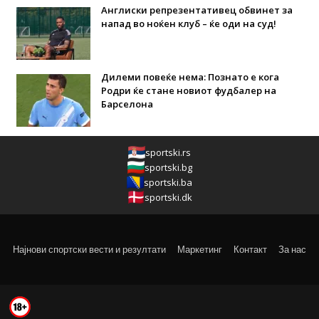
Англиски репрезентативец обвинет за
напад во ноќен клуб – ќе оди на суд!
Дилеми повеќе нема: Познато е кога
Родри ќе стане новиот фудбалер на
Барселона
sportski.rs
sportski.bg
sportski.ba
sportski.dk
Најнови спортски вести и резултати
Маркетинг
Контакт
За нас