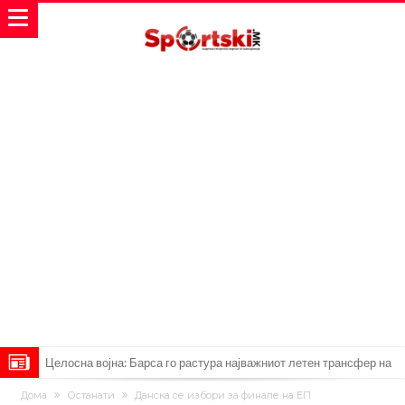
Целосна војна: Барса го растура најважниот летен трансфер на
Атлетико?!
Инфантино имал љубовница: Испливаа скандалозни
Дома
Останати
Данска се избори за финале на ЕП