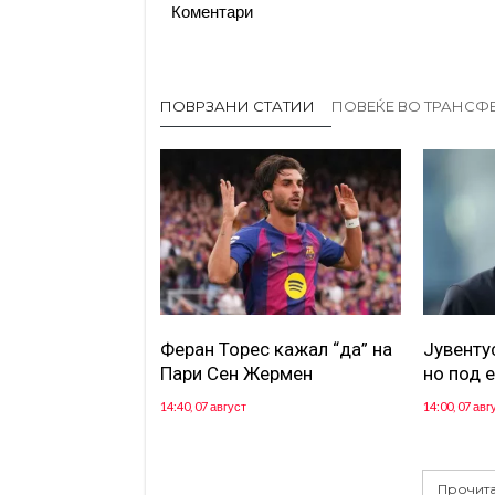
Коментари
ПОВРЗАНИ СТАТИИ
ПОВЕЌЕ ВО ТРАНСФ
Феран Торес кажал “да” на
Јувентус
Пари Сен Жермен
но под 
14:40, 07 август
14:00, 07 авг
Прочита