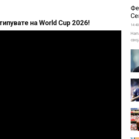
Фе
Се
ипувате на World Cup 2026!
14:40
Нап
сво