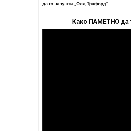
да го напушти „Олд Трафорд“.
Како ПАМЕТНО да т