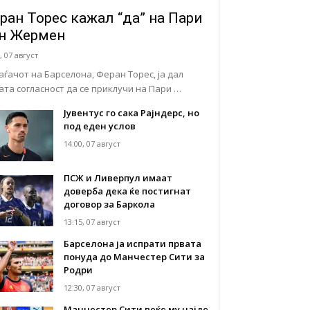
ран Торес кажал “да” на Пари
н Жермен
, 07 август
аѓачот на Барселона, Феран Торес, ја дал
јата согласност да се приклучи на Пари …
Јувентус го сака Рајндерс, но
под еден услов
14:00, 07 август
ПСЖ и Ливерпул имаат
доверба дека ќе постигнат
договор за Баркола
13:15, 07 август
Барселона ја испрати првата
понуда до Манчестер Сити за
Родри
12:30, 07 август
Манчестер Сити веќе му најде