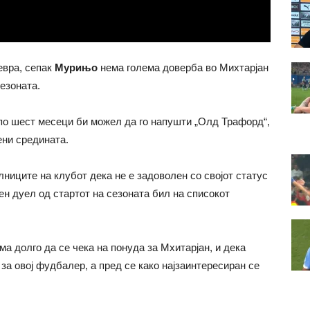
евра, сепак
Мурињо
нема голема доверба во Михтарјан
езоната.
о шест месеци би можел да го напушти „Олд Трафорд“,
ени средината.
лниците на клубот дека не е задоволен со својот статус
ен дуел од стартот на сезоната бил на списокот
а долго да се чека на понуда за Мхитарјан, и дека
 за овој фудбалер, а пред се како најзаинтересиран се