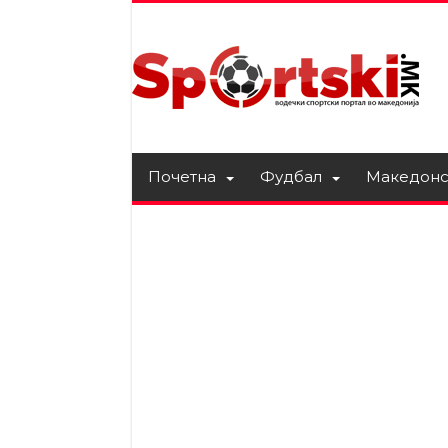
Почетна
Фудбал
Македонс