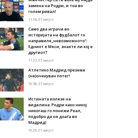
замена на Родри, и тоа во
голем ривал!
11:56, 07 август
Само два играчи во
историјата на фудбалот го
направиле„невозможното“:
Едниот е Меси, знаете ли кој е
другиот?
11:27, 07 август
Атлетико Мадрид презема
(не)очекуван потег!
10:58, 07 август
Истината излезе на
виделина: Родри како никој
никогаш го понижи Реал,
подобро да не доаѓа во
Мадрид!
10:29, 07 август