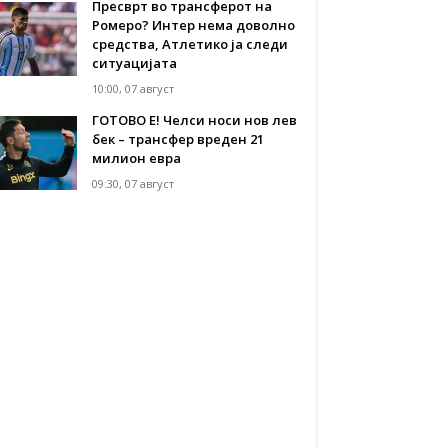
Пресврт во трансферот на
Ромеро? Интер нема доволно
средства, Атлетико ја следи
ситуацијата
10:00, 07 август
ГОТОВО Е! Челси носи нов лев
бек – трансфер вреден 21
милион евра
09:30, 07 август