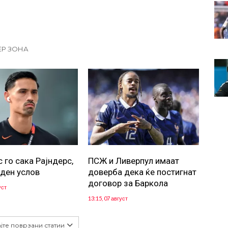
ЕР ЗОНА
 го сака Рајндерс,
ПСЖ и Ливерпул имаат
еден услов
доверба дека ќе постигнат
договор за Баркола
уст
13:15, 07 август
јте поврзани статии