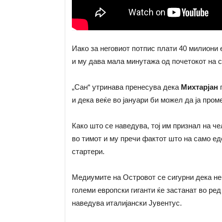
Иако за неговиот потпис плати 40 милиони 
и му дава мала минутажа од почетокот на с
„Сан“ утринава пренесува дека
Михтарјан
п
и дека веќе во јануари би можел да ја пром
Како што се наведува, тој им признал на че
во тимот и му пречи фактот што на само ед
стартери.
Медиумите на Островот се сигурни дека нем
големи европски гиганти ќе застанат во ред
наведува италијански Јувентус.