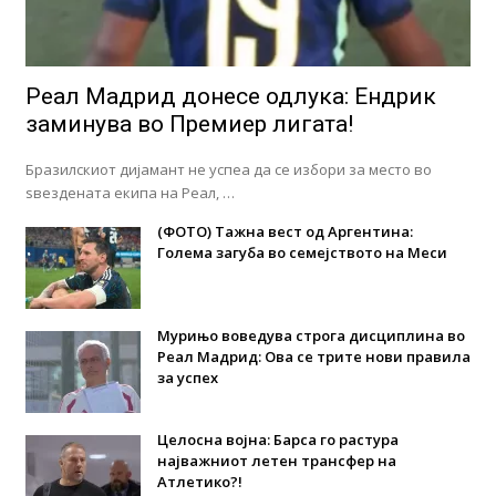
Реал Мадрид донесе одлука: Eндрик
заминува во Премиер лигата!
Бразилскиот дијамант не успеа да се избори за место во
ѕвездената екипа на Реал, …
(ФОТО) Тажна вест од Аргентина:
Голема загуба во семејството на Меси
Мурињо воведува строга дисциплина во
Реал Мадрид: Ова се трите нови правила
за успех
Целосна војна: Барса го растура
најважниот летен трансфер на
Атлетико?!