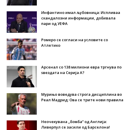
Инфантино имал љубовница: Испливаа
скандалозни информации, добивала
пари од УЕФА
Ромеро се согласи на условите со
Атлетико
Арсенал со 138 милиони евра тргнува по
ѕвездата на Серија А?
Мурињо воведува строга дисциплина во
Реал Мадрид: Ова се трите нови правила
Неочекувана „бомба“ од Англија:
Ливерпул се засили од Барселона!