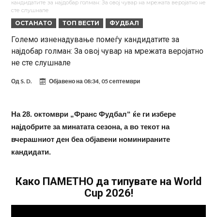
кандидатите за најдобар голман: За овој чувар на мрежата веројатно не
на Меси
Мурињо воведува строга дисциплина во Реал Мадрид: Ова се
сте слушнале
ОСТАНАТО
ТОП ВЕСТИ
ФУДБАЛ
трите нови правила за успех
Целосна војна: Барса го растура најважниот летен трансфер на
Големо изненадување помеѓу кандидатите за
Атлетико?!
Инфантино имал љубовница: Испливаа скандалозни
најдобар голман: За овој чувар на мрежата веројатно
информации, добивала пари од УЕФА
Ромеро се согласи на условите со Атлетико
не сте слушнале
Арсенал со 138 милиони евра тргнува по ѕвездата на Серија А?
Од
S. D.
Објавено на
08:34, 05 септември
Мурињо воведува строга дисциплина во Реал Мадрид: Ова се
трите нови правила
Неочекувана „бомба“ од Англија: Ливерпул се засили од
На 28. октомври „Франс Фудбал“ ќе ги избере
Барселона!
Тикет на денот (сабота, 08.08.2026)
најдобрите за минатата сезона, а во текот на
вчерашниот ден беа објавени номинираните
кандидати.
Како ПАМЕТНО да типувате на World
Cup 2026!