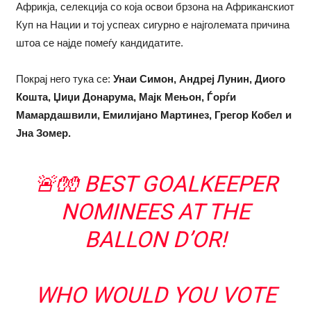
Африкја, селекција со која освои брзона на Африканскиот
Куп на Нации и тој успеах сигурно е најголемата причина
штоа се најде помеѓу кандидатите.
Покрај него тука се:
Унаи Симон, Андреј Лунин, Диого
Кошта, Џиџи Донарума, Мајк Мењон, Ѓорѓи
Мамардашвили, Емилијано Мартинез, Грегор Кобел и
Јна Зомер.
🚨🧤 BEST GOALKEEPER
NOMINEES AT THE
BALLON D’OR!
WHO WOULD YOU VOTE