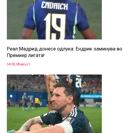
Реал Мадрид донесе одлука: Eндрик заминува во
Премиер лигата!
14:00, 08 август