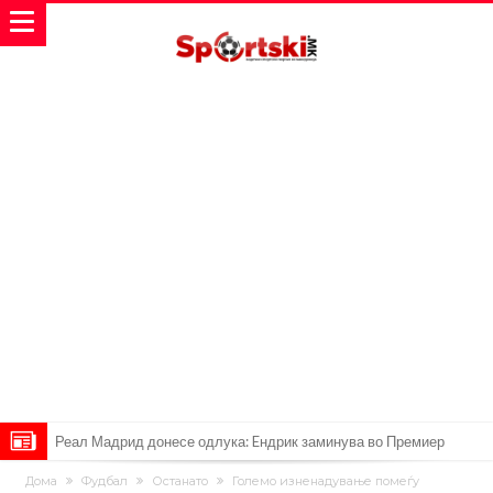
Реал Мадрид донесе одлука: Eндрик заминува во Премиер
лигата!
(ФОТО) Тажна вест од Аргентина: Голема загуба во семејството
Дома
Фудбал
Останато
Големо изненадување помеѓу