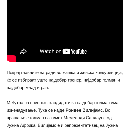
Покрај главните награди во машка и женска конкуренција,
ќе се избираат уште најдобар тренер, најдобар голман и
најдобар млад играч.
Меѓутоа на списокот кандидати за најдобар голман има
изненадување. Тука се најде
Ронвен Вилијамс
. Во
прашање е голман на тимот Мемелоди Сандаунс од
Јужна Африка. Вилијамс е и репрезентативец на Јужна