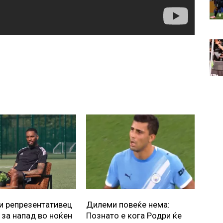
и репрезентативец
Дилеми повеќе нема:
 за напад во ноќен
Познато е кога Родри ќе