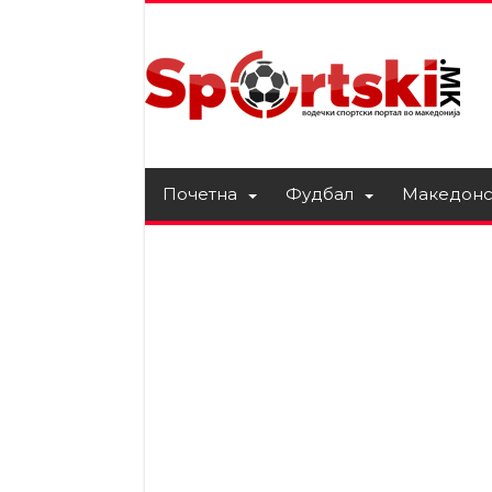
Почетна
Фудбал
Македонс