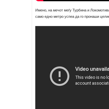
Имено, на мечот меѓу Турбина и Локомотив
само едно метро успеа да го пронаши целио