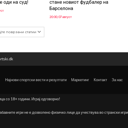
е оди на суд!
стане новиот фудбалер на
Барселона
уст
20:00, 07 август
јте поврзани статии
rtski.dk
Најнови спортски вести и резултати
Маркетинг
Контакт
За нас
ица со 18+ години. Играј одговорно!
забавните игри не е дозволено физичко лице да учествува во странски игри 