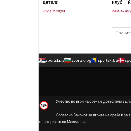
детали
клуб – ќ
21:20, 07 август
20:40, 07 авг
Прочита
sportski.rs
sportski.bg
sportski.ba
spo
Учество во игри на среќа е дозволено за л
Согласно Законот за игрите на среќа и за 
територијата на Македонија.