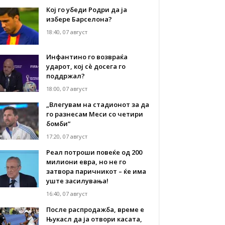
Кој го убеди Родри да ја
избере Барселона?
18:40, 07 август
Инфантино го возвраќа
ударот, кој сè досега го
поддржал?
18:00, 07 август
„Влегувам на стадионот за да
го разнесам Меси со четири
бомби“
17:20, 07 август
Реал потроши повеќе од 200
милиони евра, но не го
затвора паричникот – ќе има
уште засилувања!
16:40, 07 август
После распродажба, време е
Њукасл да ја отвори касата,