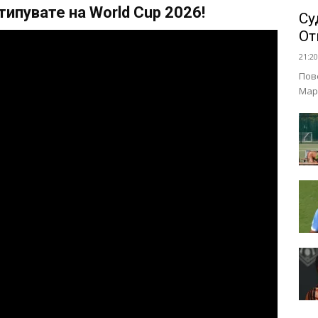
ипувате на World Cup 2026!
Су
От
21:20
Пов
Мар