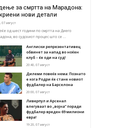
дење за смртта на Марадона:
криени нови детали
, 07 август
еќе од шест години по смртта на Диего
адона, во судскиот процес што се …
Англиски репрезентативец
обвинет за напад во ноќен
клуб – ќе оди на суд!
20:40, 07 август
Дилеми повеќе нема: Познато
е кога Родри ќе стане новиот
фудбалер на Барселона
20:00, 07 август
Ливерпул и Арсенал
влегуваат во „војна“ поради
фудбалер вреден 69 милиони
евра!
19:20, 07 август