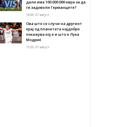
дали има 100.000.000 евра за да
ги задоволи Германците?
16:00, 07 август
Ова што се случи на другиот
крај од планетата најдобро
покажува кој е и што е Лука
Модриќ
15:20, 07 август