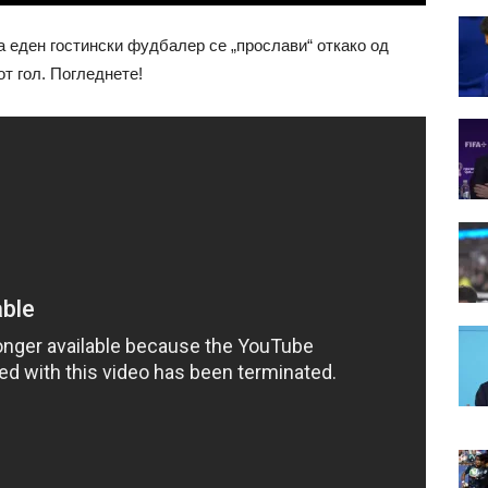
а еден гостински фудбалер се „прослави“ откако од
т гол. Погледнете!