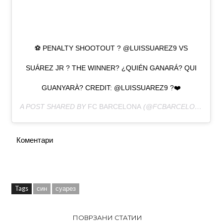
⚽️ PENALTY SHOOTOUT ? @LUISSUAREZ9 VS
SUÁREZ JR ? THE WINNER? ¿QUIÉN GANARÁ? QUI
GUANYARÀ? CREDIT: @LUISSUAREZ9 ?❤️
A POST SHARED BY
FC BARCELONA
(@FCBARCELONA) ON
Коментари
Tags
син
суарез
ПОВРЗАНИ СТАТИИ