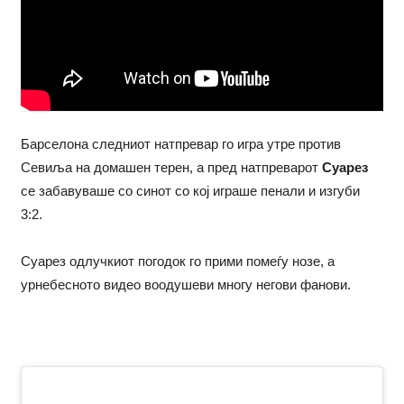
Барселона следниот натпревар го игра утре против
Севиља на домашен терен, а пред натпреварот
Суарез
се забавуваше со синот со кој играше пенали и изгуби
3:2.
Суарез одлучкиот погодок го прими помеѓу нозе, а
урнебесното видео воодушеви многу негови фанови.