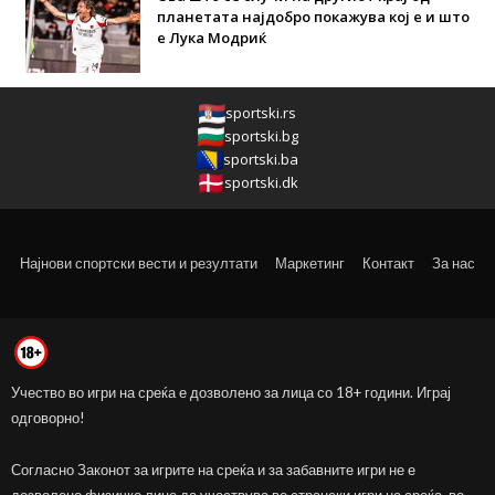
планетата најдобро покажува кој е и што
е Лука Модриќ
sportski.rs
sportski.bg
sportski.ba
sportski.dk
Најнови спортски вести и резултати
Маркетинг
Контакт
За нас
Учество во игри на среќа е дозволено за лица со 18+ години. Играј
одговорно!
Согласно Законот за игрите на среќа и за забавните игри не е