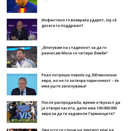
Инфантино го возвраќа ударот, кој сè
досега го поддржал?
„Влегувам на стадионот за да го
разнесам Меси со четири бомби“
Реал потроши повеќе од 200 милиони
евра, но не го затвора паричникот – ќе
има уште засилувања!
После распродажба, време е Њукасл да
ја отвори касата, дали има 100.000.000
евра за да ги задоволи Германците?
Ова што се случи на другиот крај од