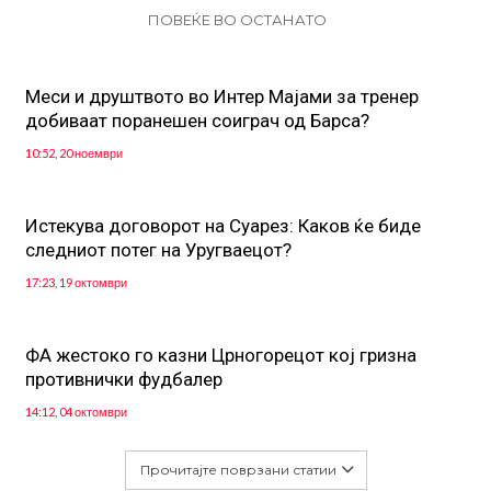
ПОВЕЌЕ ВО ОСТАНАТО
Меси и друштвото во Интер Мајами за тренер
добиваат поранешен соиграч од Барса?
10:52, 20 ноември
Истекува договорот на Суарез: Каков ќе биде
следниот потег на Уругваецот?
17:23, 19 октомври
ФА жестоко го казни Црногорецот кој гризна
противнички фудбалер
14:12, 04 октомври
Прочитајте поврзани статии