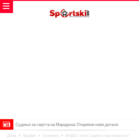
Судење за смртта на Марадона: Откриени нови детали
Англиски репрезентативец обвинет за напад во ноќен клуб – ќе
Дома
Фудбал
Останато
ВИДЕО: Кога Суарез игра пенали со