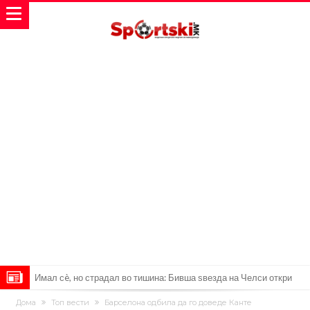
Имал сè, но страдал во тишина: Бивша ѕвезда на Челси откри
мрачна тајна на фудбалот
Објавени детали: Дали Инфантино планираше да создаде
Дома
Топ вести
Барселона одбила да го доведе Канте