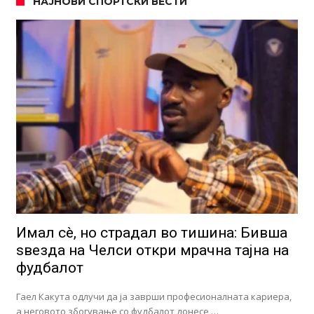
НАЈНОВИ СПОРТСКИ ВЕСТИ
Имал сè, но страдал во тишина: Бивша
ѕвезда на Челси откри мрачна тајна на
фудбалот
Гаел Какута одлучи да ја заврши професионалната кариера,
а неговото збогување со фудбалот донесе …