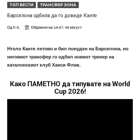
ТОП ВЕСТИ
ТРАНСФЕР ЗОНА
Суперлига на ФИФА?
Никој не очекуваше: Очајниот Јулијан Алварез го направи тоа што
Барселона одбила да го доведе Канте
беше неизбежно
Гимараеш успешно ги мина медицинските прегледи во Арсенал
Од
P. K.
Објавено на
14:47, 04 август
Нов рекорд на Меси при враќање во тимот на Интер Мајами
Тикет на денот (четврток, 06.08.2026)
Нголо Канте летово и бил понуден на Барселона, но
Барселона очекува понуди за Феран Торес
неговиот трансфер го одбил новиот тренер на
Винисиус ги избриша сите објави на Инстаграм откако Реал му
каталонскиот клуб Ханси Флик.
понуди нов договор
Ливерпул понуди 100 милиони евра за Баркола, ПСЖ веднаш
побара уште 50 милиони
Јувентус се насочил кон напаѓач на Манчестер Јунајтед
Како ПАМЕТНО да типувате на World
Cup 2026!