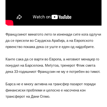
Французинот минатото лето ги изненади сите кога одлучи
да се пресели во Саудиска Арабија, а на Европското
првенство покажа дека се уште е еден од најдобрите.
Канте сака да се варти во Европа, а неговиот менаџер го
понудил на Барселона. Меѓутоа, тренерот Флик смета
дека 33-годишниот Французин не му е потребен во тимот.
Барса не е многу активна на трансфер пазарот поради
финансиски проблеми и целосно е насочена кон
трансферот на Дани Олмо.