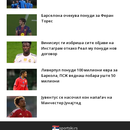
Барселона очекува понуди за Феран
Торес
Винисиус ги избриша сите објави на
Инстаграм откако Реал му понуди нов
договор
Ливерпул понуди 100 милиони евра за
Баркола, ПСЖ веднаш побара уште 50
милиони
Јувентус се насочил кон напаѓач на
Манчестер Јунајтед
sportski.rs