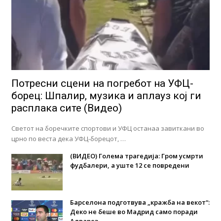
Потресни сцени на погребот на УФЦ-
борец: Шпалир, музика и аплауз кој ги
расплака сите (Видео)
Светот на боречките спортови и УФЦ останаа завиткани во
црно по веста дека УФЦ-борецот, …
(ВИДЕО) Голема трагедија: Гром усмрти
фудбалери, а уште 12 се повредени
Барселона подготвува „кражба на векот“:
Деко не беше во Мадрид само поради
Алварез