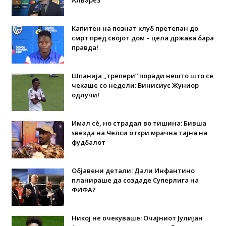
Капитен на познат клуб претепан до
смрт пред својот дом – цела држава бара
правда!
Шпанија „трепери“ поради нешто што се
чекаше со недели: Винисиус Жуниор
одлучи!
Имал сè, но страдал во тишина: Бивша
ѕвезда на Челси откри мрачна тајна на
фудбалот
Објавени детали: Дали Инфантино
планираше да создаде Суперлига на
ФИФА?
Никој не очекуваше: Очајниот Јулијан