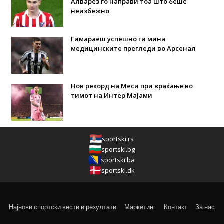
Алварез го направи тоа што беше
неизбежно
Гимараеш успешно ги мина
медицинските прегледи во Арсенал
Нов рекорд на Меси при враќање во
тимот на Интер Мајами
sportski.rs
sportski.bg
sportski.ba
sportski.dk
Најнови спортски вести и резултати
Маркетинг
Контакт
За нас