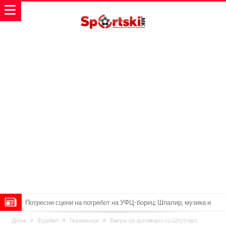
Потресни сцени на погребот на УФЦ-борец: Шпалир, музика и
аплауз кој ги расплака сите (Видео)
(ВИДЕО) Голема трагедија: Гром усмрти фудбалери, а уште 12 се
Дома
Фудбал
Германија
Баерн се договори со Штутгарт,