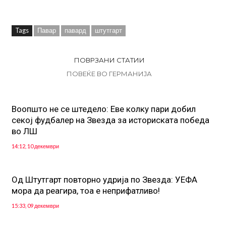
Tags
Павар
павард
штутгарт
ПОВРЗАНИ СТАТИИ
ПОВЕЌЕ ВО ГЕРМАНИЈА
Воопшто не се штедело: Еве колку пари добил
секој фудбалер на Звезда за историската победа
во ЛШ
14:12, 10 декември
Oд Штутгарт повторно удрија по Звезда: УЕФА
мора да реагира, тоа е неприфатливо!
15:33, 09 декември