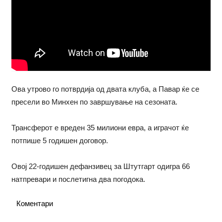
Ова утрово го потврдија од двата клуба, а Павар ќе се
пресели во Минхен по завршување на сезоната.
Трансферот е вреден 35 милиони евра, а играчот ќе
потпише 5 годишен договор.
Овој 22-годишен дефанзивец за Штутгарт одигра 66
натпревари и послетигна два погодока.
Коментари