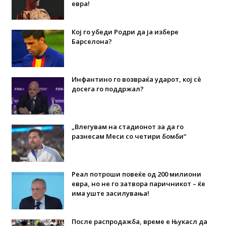
евра!
Кој го убеди Родри да ја избере
Барселона?
Инфантино го возвраќа ударот, кој сè
досега го поддржал?
„Влегувам на стадионот за да го
разнесам Меси со четири бомби“
Реал потроши повеќе од 200 милиони
евра, но не го затвора паричникот – ќе
има уште засилувања!
После распродажба, време е Њукасл да