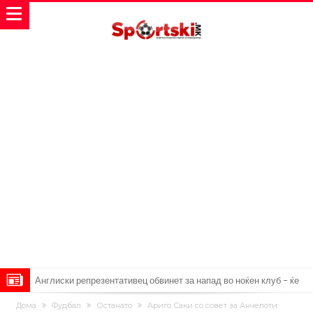
Англиски репрезентативец обвинет за напад во ноќен клуб – ќе
оди на суд!
Дилеми повеќе нема: Познато е кога Родри ќе стане новиот
Дома
Фудбал
Останато
Ариго Саки со совет за Анчелоти: