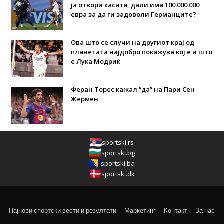
ја отвори касата, дали има 100.000.000
евра за да ги задоволи Германците?
Ова што се случи на другиот крај од
планетата најдобро покажува кој е и што
е Лука Модриќ
Феран Торес кажал “да” на Пари Сен
Жермен
sportski.rs
sportski.bg
sportski.ba
sportski.dk
Најнови спортски вести и резултати
Маркетинг
Контакт
За нас