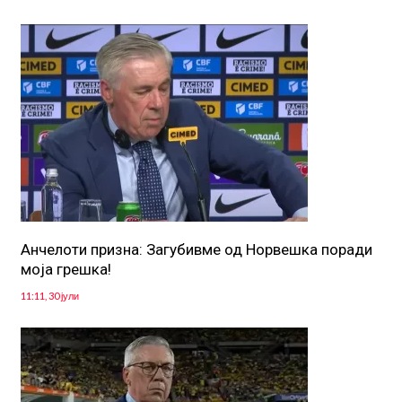
Aнчелоти призна: Загубивме од Норвешка поради
моја грешка!
11:11, 30 јули