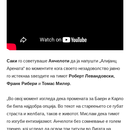
Саки
го советуваше
Анчелоти
да ја напушти „Алијанц
Арената“ во моментите кога своето незадоволство јавно
го истекнаа ѕвездите на тимот
Роберт Левандовски,
Франк Рибери
и
Томас Милер
.
„Во овој момент изгледа дека промената за Баерн и Карло
би била најдобра опција. Во текот на стареењето се губат
страста и желбата, таков е животот. Мислам дека тимот
го изгуби ентизијазмот. Анчелоти без сомневање е голем
тренер, кој успеал да освои три титули во Лигата на