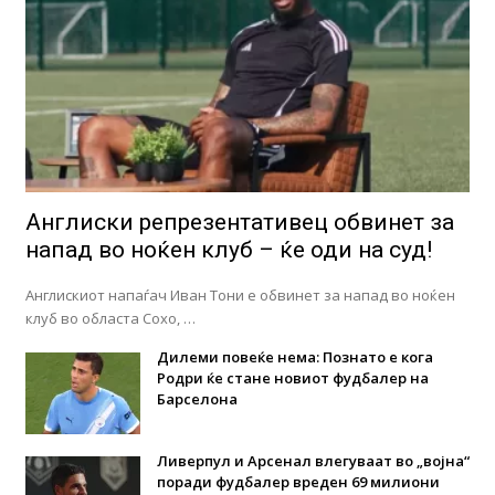
Англиски репрезентативец обвинет за
напад во ноќен клуб – ќе оди на суд!
Англискиот напаѓач Иван Тони е обвинет за напад во ноќен
клуб во областа Сохо, …
Дилеми повеќе нема: Познато е кога
Родри ќе стане новиот фудбалер на
Барселона
Ливерпул и Арсенал влегуваат во „војна“
поради фудбалер вреден 69 милиони