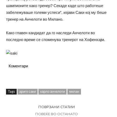
шампионите како тренер? Секаде каде што работеше
забележуваше големи успеси“, изјави Саки кој му беше
тренер на Анчелоти во Милано.
Како главен кандидат да го наследи Анчелоти во
последно време се споменува тренерот на Хофенхајм.
Коментари
Tags
ариго саки
карло анчелоти
милан
ПОВРЗАНИ СТАТИИ
ПОВЕЌЕ ВО ОСТАНАТО