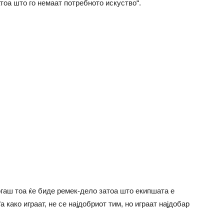
атоа што го немаат потребното искуство“.
тогаш тоа ќе биде ремек-дело затоа што екипшата е
 како играат, не се најдобриот тим, но играат најдобар