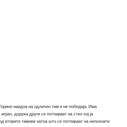
Торино наидоа на одличен тим и не победија. Има
 играч, додека други се потпираат на стил кој ја
 од вторите тимови затоа што се потпираат на непознати