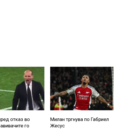
А
пред отказ во
Милан тргнува по Габриел
навивачите го
Жесус