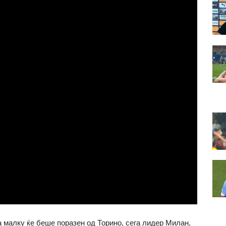
за малку ќе беше поразен од Торино, сега лидер Милан,