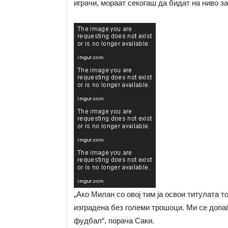
играчи, мораат секогаш да бидат на ниво з
„Ако Милан со овој тим ја освои титулата 
изградена без големи трошоци. Ми се допаѓа
фудбал“, порача Саки.