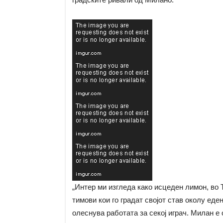
„Интер ми изгледа како исцеден лимон, во 
тимови кои го градат својот став околу еден
олеснува работата за секој играч. Милан е