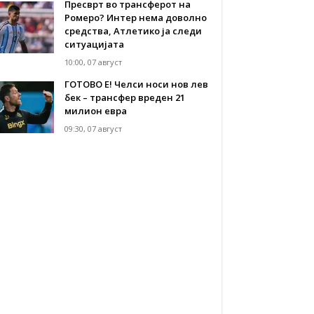
Пресврт во трансферот на
Ромеро? Интер нема доволно
средства, Атлетико ја следи
ситуацијата
10:00, 07 август
ГОТОВО Е! Челси носи нов лев
бек – трансфер вреден 21
милион евра
09:30, 07 август