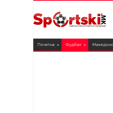
Почетна
Фудбал
Македонс