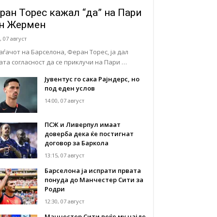
ран Торес кажал “да” на Пари
н Жермен
, 07 август
аѓачот на Барселона, Феран Торес, ја дал
јата согласност да се приклучи на Пари …
Јувентус го сака Рајндерс, но
под еден услов
14:00, 07 август
ПСЖ и Ливерпул имаат
доверба дека ќе постигнат
договор за Баркола
13:15, 07 август
Барселона ја испрати првата
понуда до Манчестер Сити за
Родри
12:30, 07 август
Манчестер Сити веќе му најде