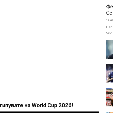
Фе
Се
14:40
Нап
сво
ипувате на World Cup 2026!