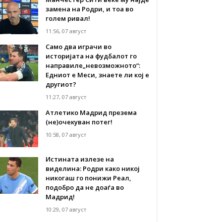
замена на Родри, и тоа во
голем ривал!
11:56, 07 август
Само два играчи во
историјата на фудбалот го
направиле„невозможното“:
Едниот е Меси, знаете ли кој е
другиот?
11:27, 07 август
Атлетико Мадрид презема
(не)очекуван потег!
10:58, 07 август
Истината излезе на
виделина: Родри како никој
никогаш го понижи Реал,
подобро да не доаѓа во
Мадрид!
10:29, 07 август