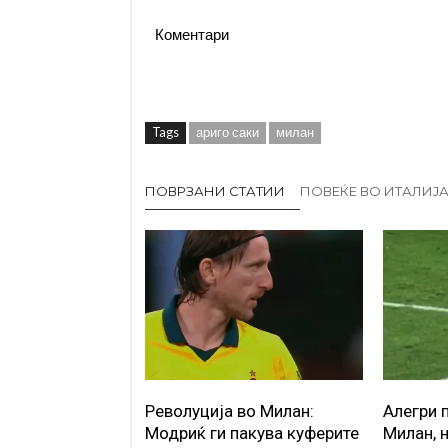
Коментари
Tags
ариго саки
милан
ПОВРЗАНИ СТАТИИ
ПОВЕЌЕ ВО ИТАЛИЈ
Револуција во Милан:
Алегри 
Модриќ ги пакува куферите
Милан, 