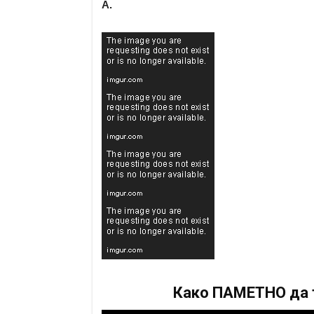
А.
Како ПАМЕТНО да т