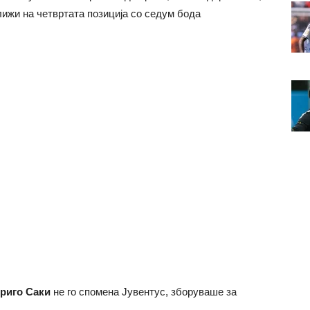
лижи на четвртата позиција со седум бода
риго Саки
не го спомена Јувентус, зборуваше за