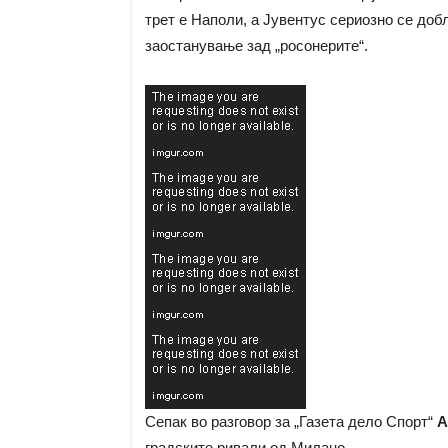
трет е Наполи, а Јувентус сериозно се доб
заостанување зад „росонерите“.
Сепак во разговор за „Газета дело Спорт“
А
градските ривали од Милано.