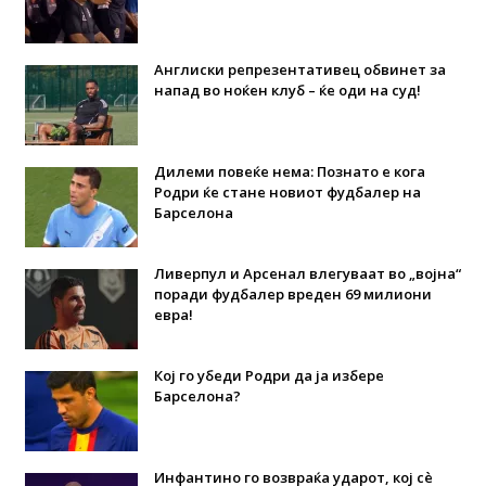
Англиски репрезентативец обвинет за
напад во ноќен клуб – ќе оди на суд!
Дилеми повеќе нема: Познато е кога
Родри ќе стане новиот фудбалер на
Барселона
Ливерпул и Арсенал влегуваат во „војна“
поради фудбалер вреден 69 милиони
евра!
Кој го убеди Родри да ја избере
Барселона?
Инфантино го возвраќа ударот, кој сè