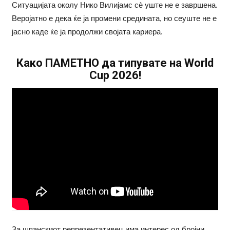
Ситуацијата околу Нико Вилијамс сè уште не е завршена.
Веројатно е дека ќе ја промени средината, но сеуште не е
јасно каде ќе ја продолжи својата кариера.
Како ПАМЕТНО да типувате на World
Cup 2026!
За шпанскиот репрезентативец има интерес од бројни