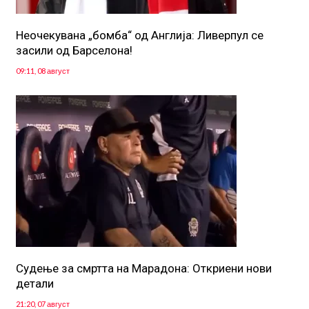
Неочекувана „бомба“ од Англија: Ливерпул се
засили од Барселона!
09:11, 08 август
Судење за смртта на Марадона: Откриени нови
детали
21:20, 07 август