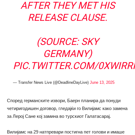
AFTER THEY MET HIS
RELEASE CLAUSE.
(SOURCE: SKY
GERMANY)
PIC.TWITTER.COM/0XWIR
— Transfer News Live (@DeadlineDayLive)
June 13, 2025
Според германските извори, Баерн планира да понуди
четиригодишен договор, гледајќи го Вилијамс како замена
за Лерој Сане кој замина во турскиот Галатасарај.
Вилијамс на 29 натпревари постигна пет голови и имаше