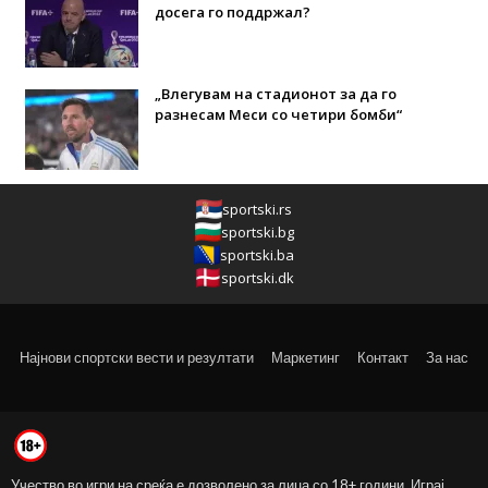
досега го поддржал?
„Влегувам на стадионот за да го
разнесам Меси со четири бомби“
sportski.rs
sportski.bg
sportski.ba
sportski.dk
Најнови спортски вести и резултати
Маркетинг
Контакт
За нас
Учество во игри на среќа е дозволено за лица со 18+ години. Играј