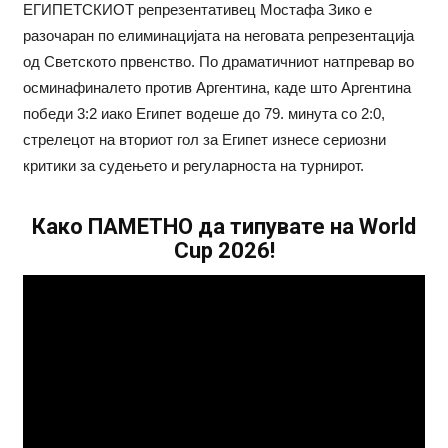
ЕГИПЕТСКИОТ репрезентативец Мостафа Зико е
разочаран по елиминацијата на неговата репрезентација
од Светското првенство. По драматичниот натпревар во
осминафиналето против Аргентина, каде што Аргентина
победи 3:2 иако Египет водеше до 79. минута со 2:0,
стрелецот на вториот гол за Египет изнесе сериозни
критики за судењето и регуларноста на турнирот.
Како ПАМЕТНО да типувате на World
Cup 2026!