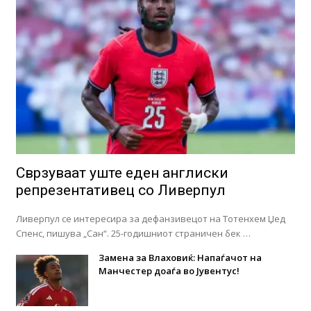
Сврзуваат уште еден англиски
репрезентативец со Ливерпул
Ливерпул се интересира за дефанзивецот на Тотенхем Џед
Спенс, пишува „Сан“. 25-годишниот страничен бек …
Замена за Влаховиќ: Напаѓачот на
Манчестер доаѓа во Јувентус!