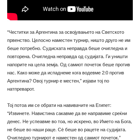
“Честитки за Аргентина за освојувањето на Светското
првенство. Целосно наместен турнир, ништо друго не им
беше потребно. Судиската неправда беше очигледна и
повторена. Очигледна неправда од судијата. Ги уништи
напорите на цела земја. Од самиот почеток беше против
нас. Како може да испаднеме кога водевме 2:0 против
Аргентина? Овој турнир е местен,” изјави тој по
натпреварот.
Тој потоа им се обрати на навивачите на Египет:
“Извинете. Навистина сакавме да ве направиме среќни
денес. Не успеавме во тоа, но искрено, вo Името на Бога,
не беше во наши раце. Сè беше во рацете на судијата.
Очигледно турнирот е наместен од самиот почеток.”