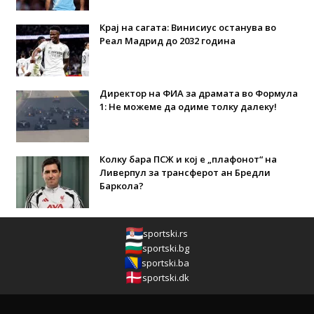
Крај на сагата: Винисиус останува во
Реал Мадрид до 2032 година
Директор на ФИА за драмата во Формула
1: Не можеме да одиме толку далеку!
Колку бара ПСЖ и кој е „плафонот“ на
Ливерпул за трансферот ан Бредли
Баркола?
sportski.rs
sportski.bg
sportski.ba
sportski.dk