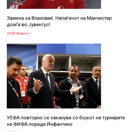
Замена за Влаховиќ: Напаѓачот на Манчестер
доаѓа во Јувентус!
23:00, 06 август
УЕФА повторно се заканува со бојкот на турнирите
на ФИФА поради Инфантино