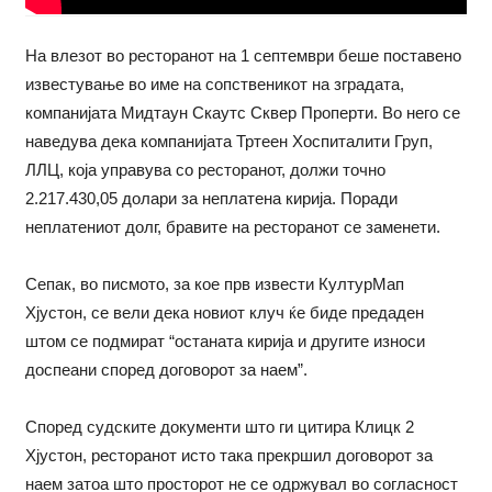
На влезот во ресторанот на 1 септември беше поставено
известување во име на сопственикот на зградата,
компанијата Мидтаун Скаутс Сквер Проперти. Во него се
наведува дека компанијата Тртeен Хоспиталити Груп,
ЛЛЦ, која управува со ресторанот, должи точно
2.217.430,05 долари за неплатена кирија. Поради
неплатениот долг, бравите на ресторанот се заменети.
Сепак, во писмото, за кое прв извести КултурМап
Хјустон, се вели дека новиот клуч ќе биде предаден
штом се подмират “останата кирија и другите износи
доспеани според договорот за наем”.
Според судските документи што ги цитира Клицк 2
Хјустон, ресторанот исто така прекршил договорот за
наем затоа што просторот не се одржувал во согласност