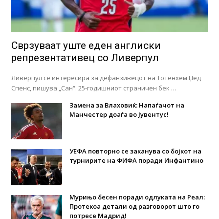
Сврзуваат уште еден англиски
репрезентативец со Ливерпул
Ливерпул се интересира за дефанзивецот на Тотенхем Џед
Спенс, пишува „Сан“. 25-годишниот страничен бек …
Замена за Влаховиќ: Напаѓачот на
Манчестер доаѓа во Јувентус!
УЕФА повторно се заканува со бојкот на
турнирите на ФИФА поради Инфантино
Мурињо бесен поради одлуката на Реал:
Протекоа детали од разговорот што го
потресе Мадрид!