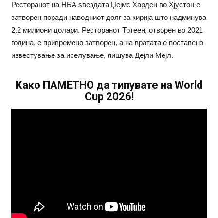
Ресторанот на НБА ѕвездата Џејмс Харден во Хјустон е
затворен поради наводниот долг за кирија што надминува
2.2 милиони долари. Ресторанот Тртeен, отворен во 2021
година, е привремено затворен, а на вратата е поставено
известување за иселување, пишува Дејли Мејл.
Како ПАМЕТНО да типувате на World
Cup 2026!