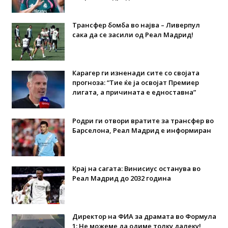
Трансфер бомба во најва – Ливерпул
сака да се засили од Реал Мадрид!
Карагер ги изненади сите со својата
прогноза: “Тие ќе ја освојат Премиер
лигата, а причината е едноставна”
Родри ги отвори вратите за трансфер во
Барселона, Реал Мадрид е информиран
Крај на сагата: Винисиус останува во
Реал Мадрид до 2032 година
Директор на ФИА за драмата во Формула
1: Не можеме да одиме толку далеку!