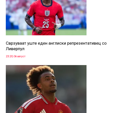
Сврзуваат уште еден англиски репрезентативец со
Ливерпул
23:20, 06 август