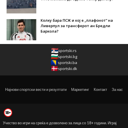
Колку бара ПСЖ и кој е „плафонот“ на
Ливерпул за трансферот ан Бредли
Баркола?
sportski.rs
sportski.bg
sportski.ba
sportski.dk
Најнови спортски вести и резултати
Маркетинг
Контакт
За нас
Учество во игри на среќа е дозволено за лица со 18+ години. Играј