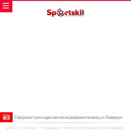
Сврзуваат уште еден англиски репрезентативец со Ливерпул
Замена за Влаховиќ: Напаѓачот на Манчестер доаѓа во Јувентус!
Дома
Останати
Кошарка
Затворен ресторан на НБА ѕвездата: