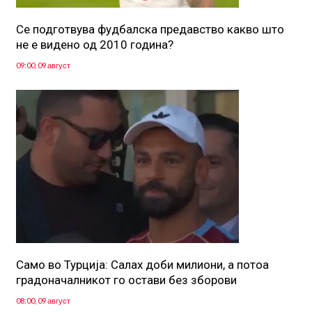
Се подготвува фудбалска предавство какво што
не е видено од 2010 година?
09:00, 09 август
Само во Турција: Салах доби милиони, а потоа
градоначалникот го остави без зборови
08:00, 09 август