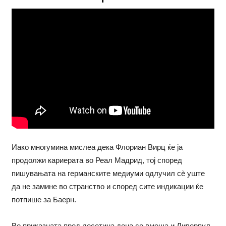
Иако многумина мислеа дека Флориан Вирц ќе ја
продолжи кариерата во Реал Мадрид, тој според
пишувањата на германските медиуми одлучил сѐ уште
да не замине во странство и според сите индикации ќе
потпише за Баерн.
Во приказната пред десетина дена се вмеша и Ливерпул,