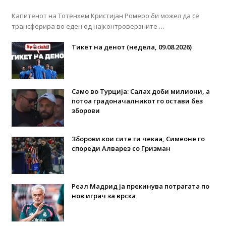
Капитенот на Тотенхем Кристијан Ромеро би можел да се
трансферира во еден од најконтроверзните …
Тикет на денот (недела, 09.08.2026)
Само во Турција: Салах доби милиони, а
потоа градоначалникот го остави без
зборови
Зборови кои сите ги чекаа, Симеоне го
спореди Алварез со Гризман
Реал Мадрид ја прекинува потрагата по
нов играч за врска