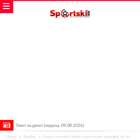
Тикет на денот (недела, 09.08.2026)
Само во Турција: Салах доби милиони, а потоа градоначалникот
Дома
Фудбал
Вирц е минато: Баерн подготвува трансфер кој ќе