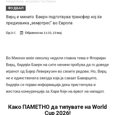
предизвика „земјотрес“ во Европа
го остави без зборови
Зборови кои сите ги чекаа, Симеоне го спореди Алварез со
ФУДБАЛ
Гризман
Реал Мадрид ја прекинува потрагата по нов играч за врска
Вирц е минато: Баерн подготвува трансфер кој ќе
предизвика „земјотрес“ во Европа
Мекгрегор успешно опериран: Коленото е средено, се враќам
посилен од кога било
Ханси Флик не жали долго за Араухо, туку брзо најде замена во
Од
D C
Објавено на
11:33, 23 мај
англиската Премиер лига
Играч на Барселона бесен го напушти тренингот по
срцепарателните зборови на Флик
Кам-бек на терен за Мудрик по над 600 дена, но веднаш
Во Минхен веќе неколку недели главна тема е Флоријан
заМИнува на позајмица!?
Џејк Пол започнува голем напад на УФЦ
Вирц, бидејќи Баерн на сите начини пробува да го доведе
играчот од Бајер Леверкузен во своите редови. Но, Вирц
не е единствената ѕвезда која ја сакаат Баварците,
бидејќи се појави информација дека пристигнува и
жестока конкуренција за Хари Кејн на врвот на нападот.
Како ПАМЕТНО да типувате на World
Cup 2026!