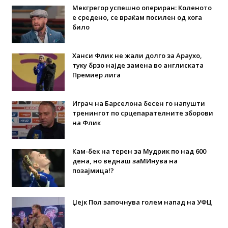
Мекгрегор успешно опериран: Коленото
е средено, се враќам посилен од кога
било
Ханси Флик не жали долго за Араухо,
туку брзо најде замена во англиската
Премиер лига
Играч на Барселона бесен го напушти
тренингот по срцепарателните зборови
на Флик
Кам-бек на терен за Мудрик по над 600
дена, но веднаш заМИнува на
позајмица!?
Џејк Пол започнува голем напад на УФЦ