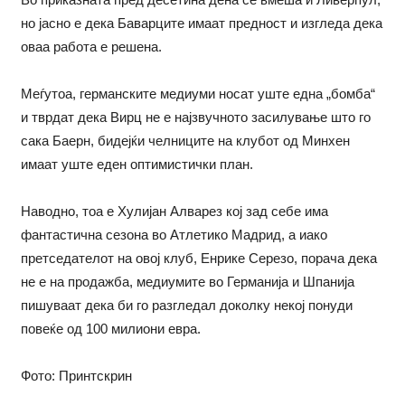
но јасно е дека Баварците имаат предност и изгледа дека
оваа работа е решена.
Меѓутоа, германските медиуми носат уште една „бомба“
и тврдат дека Вирц не е најзвучното засилување што го
сака Баерн, бидејќи челниците на клубот од Минхен
имаат уште еден оптимистички план.
Наводно, тоа е Хулијан Алварез кој зад себе има
фантастична сезона во Атлетико Мадрид, а иако
претседателот на овој клуб, Енрике Серезо, порача дека
не е на продажба, медиумите во Германија и Шпанија
пишуваат дека би го разгледал доколку некој понуди
повеќе од 100 милиони евра.
Фото: Принтскрин