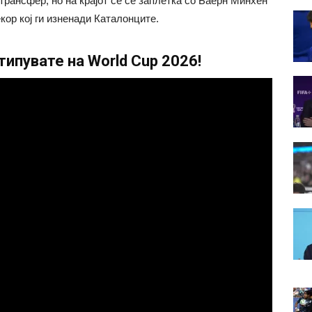
 трансфер, но на крајот сè се заплетка со Баерн Минхен
кор кој ги изненади Каталонците.
ипувате на World Cup 2026!