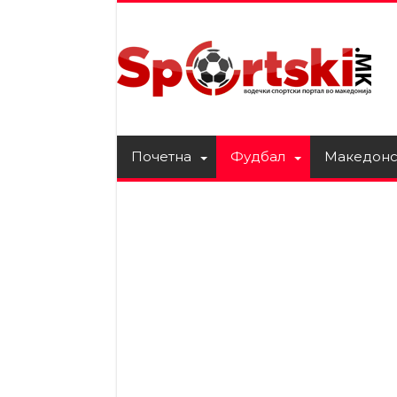
Почетна
Фудбал
Македонс