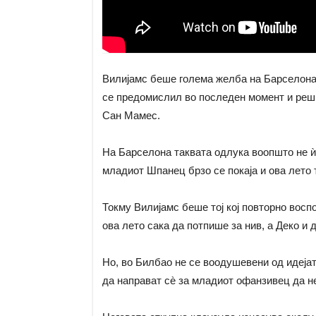
Вилијамс беше голема желба на Барселона и
се предомислил во последен момент и реши
Сан Мамес.
На Барселона таквата одлука воопшто не ѝ 
младиот Шпанец брзо се покаја и ова лето т
Токму Вилијамс беше тој кој повторно восп
ова лето сака да потпише за нив, а Деко и
Но, во Билбао не се воодушевени од идејат
да направат сè за младиот офанзивец да н