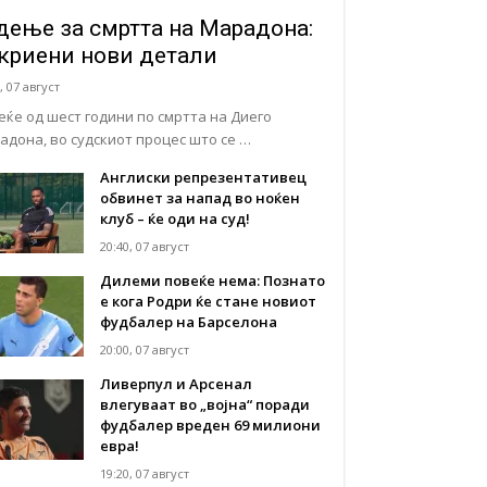
дење за смртта на Марадона:
криени нови детали
, 07 август
еќе од шест години по смртта на Диего
адона, во судскиот процес што се …
Англиски репрезентативец
обвинет за напад во ноќен
клуб – ќе оди на суд!
20:40, 07 август
Дилеми повеќе нема: Познато
е кога Родри ќе стане новиот
фудбалер на Барселона
20:00, 07 август
Ливерпул и Арсенал
влегуваат во „војна“ поради
фудбалер вреден 69 милиони
евра!
19:20, 07 август