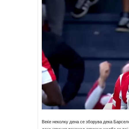
Веќе неколку дена се зборува дека Барсело