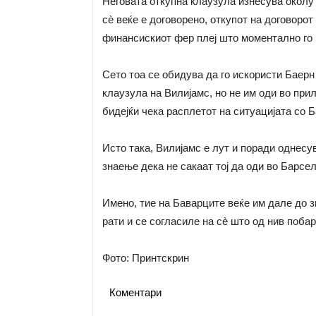
Неговата откупна клаузула изнесува околу 
сè веќе е договорено, откупот на договоро
финансискиот фер плеј што моментално го 
Сето тоа се обидува да го искористи Баерн 
клаузула на Вилијамс, но не им оди во прил
бидејќи чека расплетот на ситуацијата со 
Исто така, Вилијамс е лут и поради однесу
знаење дека не сакаат тој да оди во Барсел
Имено, тие на Баварците веќе им дале до з
рати и се согласиле на сè што од нив поба
Фото: Принтскрин
Коментари