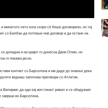
 минатото лето кога скоро сè беше договорено, но тој
л со Билбао да потпише нов договор и да остане на
се допадна и на крајот го донесоа Дани Олмо, но
оа го покажа јасно.
остави контакт со Барселона и им даде до знаење дека
 другите веднаш започнаа преговори со Атлетик.
а Вилијамс да оди кај жестокиот ривал и се обидуваат
е заврши во Барселона.