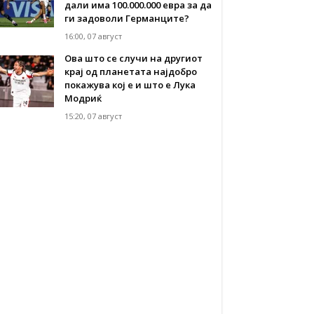
дали има 100.000.000 евра за да
ги задоволи Германците?
16:00, 07 август
Ова што се случи на другиот
крај од планетата најдобро
покажува кој е и што е Лука
Модриќ
15:20, 07 август