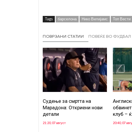
Tags
барселона
Нико Вилијамс
Топ Вести
ПОВРЗАНИ СТАТИИ
ПОВЕЌЕ ВО ФУДБАЛ
Судење за смртта на
Англиск
Марадона: Откриени нови
обвинет
детали
клуб – ќ
21:20, 07 август
20:40, 07 авг