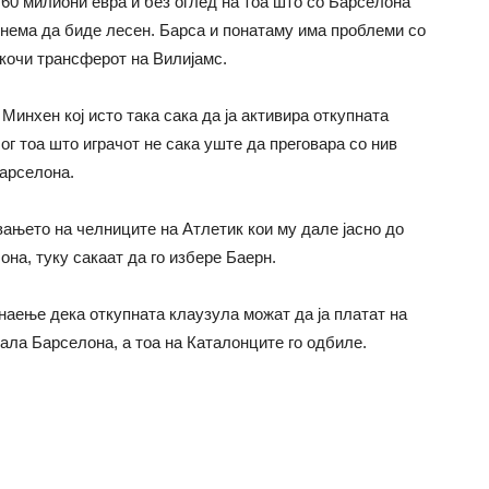
60 милиони евра и без оглед на тоа што со Барселона
т нема да биде лесен. Барса и понатаму има проблеми со
кочи трансферот на Вилијамс.
Минхен кој исто така сака да ја активира откупната
ог тоа што играчот не сака уште да преговара со нив
Барселона.
вањето на челниците на Атлетик кои му дале јасно до
она, туку сакаат да го избере Баерн.
наење дека откупната клаузула можат да ја платат на
рала Барселона, а тоа на Каталонците го одбиле.