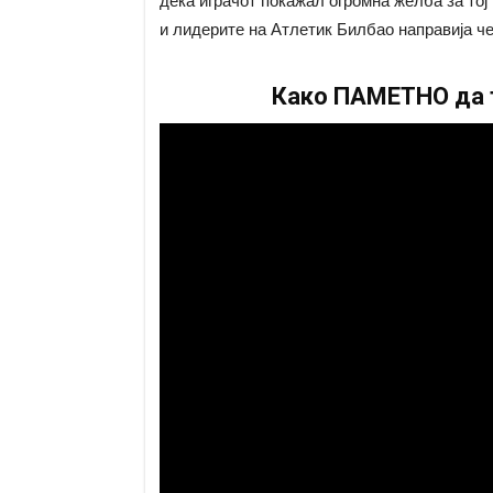
дека играчот покажал огромна желба за тој
и лидерите на Атлетик Билбао направија че
Како ПАМЕТНО да т