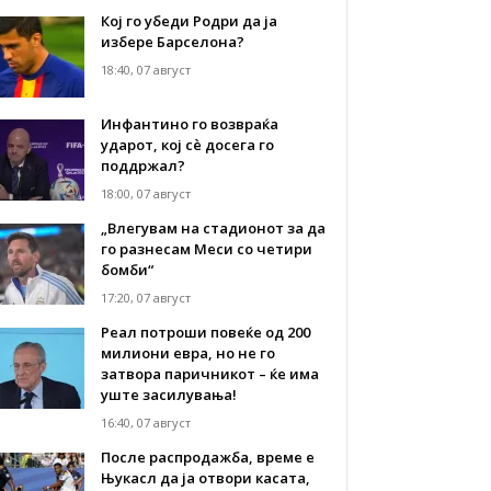
Кој го убеди Родри да ја
избере Барселона?
18:40, 07 август
Инфантино го возвраќа
ударот, кој сè досега го
поддржал?
18:00, 07 август
„Влегувам на стадионот за да
го разнесам Меси со четири
бомби“
17:20, 07 август
Реал потроши повеќе од 200
милиони евра, но не го
затвора паричникот – ќе има
уште засилувања!
16:40, 07 август
После распродажба, време е
Њукасл да ја отвори касата,