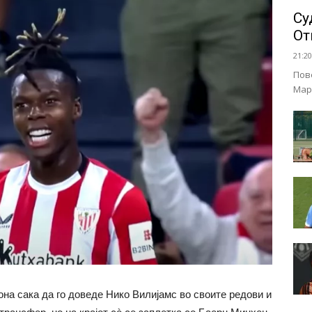
Су
От
21:20
Пов
Мар
на сака да го доведе Нико Вилијамс во своите редови и