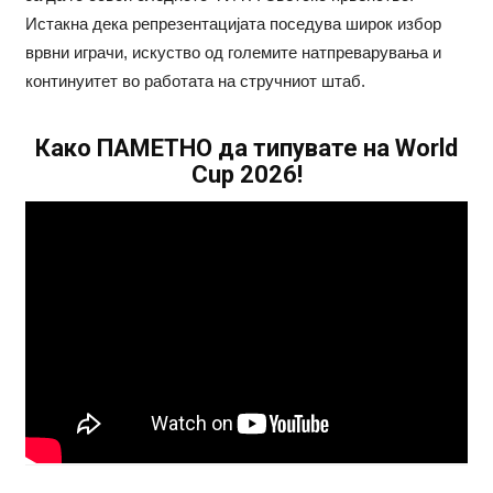
Истакна дека репрезентацијата поседува широк избор
врвни играчи, искуство од големите натпреварувања и
континуитет во работата на стручниот штаб.
Како ПАМЕТНО да типувате на World
Cup 2026!