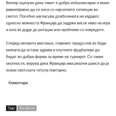
Венгер оценува дека тимот е добро избалансиран и може
рамноправно да се носи со најсилните селекции во
светот. Посебно нагласува длабочината на кадарот,
односно можноста Франција да задржи висок ниво на игра
и кога ќе дојде до ротации или проблеми со повредите.
Според неговото мислење, главниот предуслов ќе биде
екипата да остане здрава и клучните фудбалери да
бидат во добра форма за време на турнирот. Со такви
околности, верува дека Франција има реални шанси да ја
освои светската титула повторно.
Коментари
Tags
Топ Вести