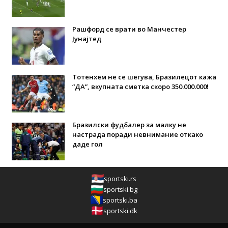
Рашфорд се врати во Манчестер
Јунајтед
Тотенхем не се шегува, Бразилецот кажа
“ДА”, вкупната сметка скоро 350.000.000!
Бразилски фудбалер за малку не
настрада поради невнимание откако
даде гол
sportski.rs
sportski.bg
sportski.ba
sportski.dk