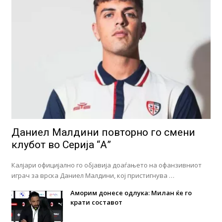
Даниел Малдини повторно го смени
клубот во Серија “А”
Калјари официјално го објавија доаѓањето на офанзивниот
играч за врска Даниел Малдини, кој пристигнува …
Аморим донесе одлука: Милан ќе го
крати составот