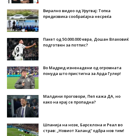
Вирално видео од Уругвај: Топка
предизвика сообраќајна несреќа
Пакет од 50.000.000 евра, Дошан Влаховиќ
подготвен за потпис?
Во Мадрид изненадени од огромната
понуда што пристигна за Арда Гулер!
Малдини проговори, Пеп кажа ДА, но
како на крај се пропадна?
Шпанија на нозе, Барселона и Реал во
страв: „Новиот Халанд“ одбра нов тим!