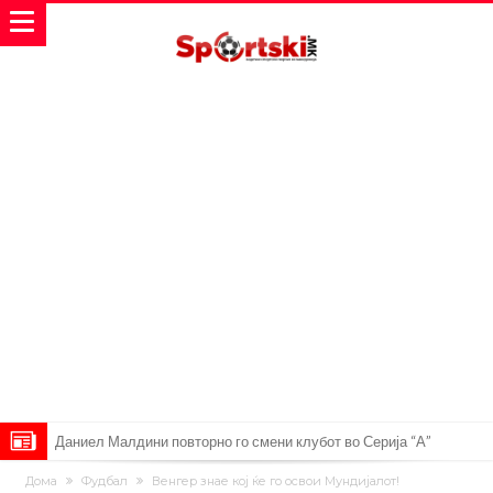
Даниел Малдини повторно го смени клубот во Серија “А”
Аморим донесе одлука: Милан ќе го крати составот
Дома
Фудбал
Венгер знае кој ќе го освои Мундијалот!