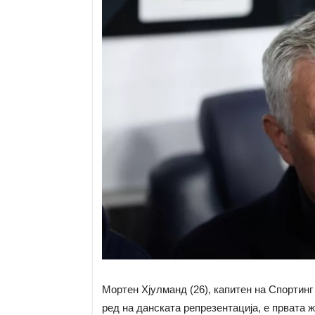
Мортен Хјулманд (26), капитен на Спортин
ред на данската репрезентација, е првата