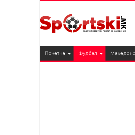
Почетна
Фудбал
Македонс