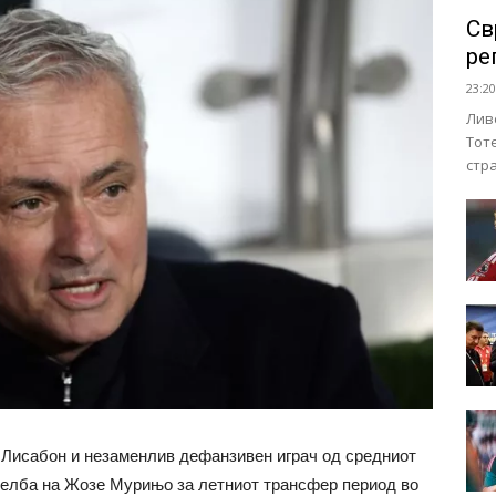
Св
ре
23:20
Лив
Тот
стр
г Лисабон и незаменлив дефанзивен играч од средниот
 желба на Жозе Мурињо за летниот трансфер период во