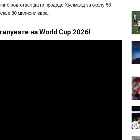
г е подготвен да го продаде Хјулманд за околу 50
ула е 80 милиони евра.
ипувате на World Cup 2026!