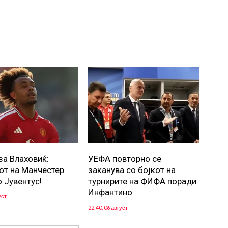
за Влаховиќ:
УЕФА повторно се
от на Манчестер
заканува со бојкот на
о Јувентус!
турнирите на ФИФА поради
Инфантино
уст
22:40, 06 август