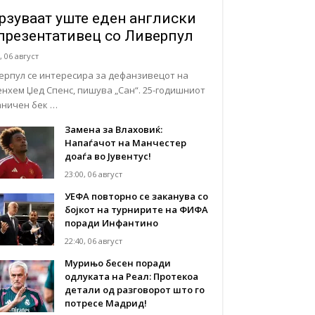
рзуваат уште еден англиски
презентативец со Ливерпул
, 06 август
ерпул се интересира за дефанзивецот на
енхем Џед Спенс, пишува „Сан“. 25-годишниот
аничен бек …
Замена за Влаховиќ:
Напаѓачот на Манчестер
доаѓа во Јувентус!
23:00, 06 август
УЕФА повторно се заканува со
бојкот на турнирите на ФИФА
поради Инфантино
22:40, 06 август
Мурињо бесен поради
одлуката на Реал: Протекоа
детали од разговорот што го
потресе Мадрид!