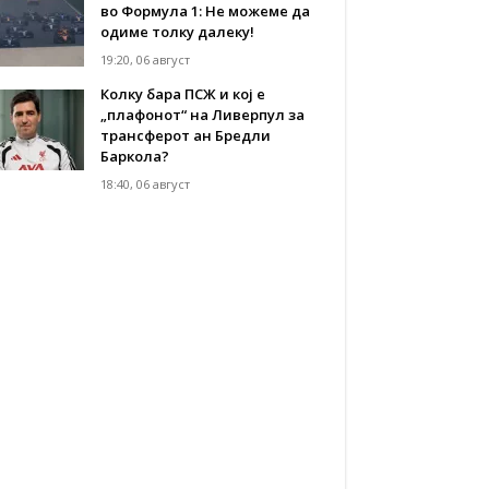
во Формула 1: Не можеме да
одиме толку далеку!
19:20, 06 август
Колку бара ПСЖ и кој е
„плафонот“ на Ливерпул за
трансферот ан Бредли
Баркола?
18:40, 06 август