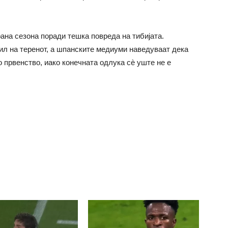
ана сезона поради тешка повреда на тибијата.
тил на теренот, а шпанските медиуми наведуваат дека
 првенство, иако конечната одлука сè уште не е