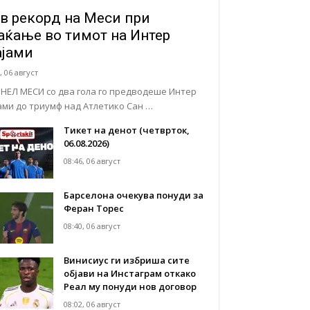
в рекорд на Меси при
аќање во тимот на Интер
јами
, 06 август
НЕЛ МЕСИ со два гола го предводеше Интер
ами до триумф над Атлетико Сан …
Тикет на денот (четврток,
06.08.2026)
08:46, 06 август
Барселона очекува понуди за
Феран Торес
08:40, 06 август
Винисиус ги избриша сите
објави на Инстаграм откако
Реал му понуди нов договор
08:02, 06 август