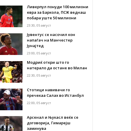
Ливерпул понуди 100 милиони
евра за Баркола, ПСЖ веднаш
побара уште 50 милиони
23:30, 05 август
Јувентус се насочил кон
напаѓач на Манчестер
Јунајтед
23:00, 05 август
Модриќ откри што го
натерало да остане во Милан
22:30, 05 август
Стотици навивачи го
пречекаа Салах во Истанбул
22:00, 05 август
Арсенал и Њукасл веќе се
договорија, Гимарејш
заминува