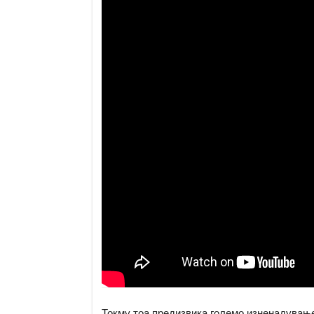
Токму тоа предизвика големо изненадувањ