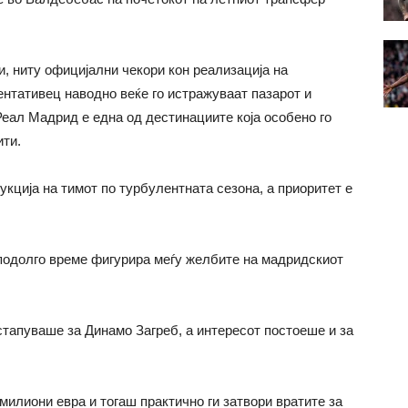
, ниту официјални чекори кон реализација на
ентативец наводно веќе го истражуваат пазарот и
Реал Мадрид е една од дестинациите која особено го
ти.
кција на тимот по турбулентната сезона, а приоритет е
 подолго време фигурира меѓу желбите на мадридскиот
тапуваше за Динамо Загреб, а интересот постоеше и за
 милиони евра и тогаш практично ги затвори вратите за