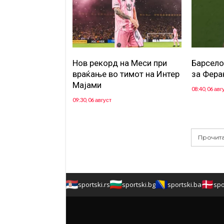
Нов рекорд на Меси при
Барсело
враќање во тимот на Интер
за Фера
Мајами
08:40, 06 авг
09:30, 06 август
Прочита
sportski.rs
sportski.bg
sportski.ba
spo