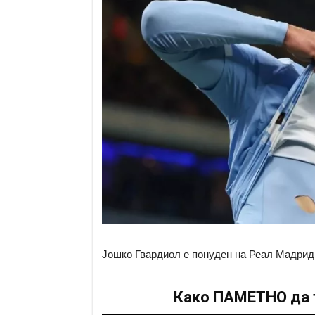
Јошко Гвардиол е понуден на Реал Мадрид
Како ПАМЕТНО да т