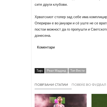
сите други клубови.
Хрватскиот стопер зад себе има комплицир
Опериран е во јануари и сè уште не се вра
постои можност да го пропушти и Светското
донесена.
Коментари
Tags
Реал Мадрид
Топ Вести
ПОВРЗАНИ СТАТИИ
ПОВЕЌЕ ВО ФУДБАЛ