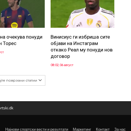
на очекува понуди
Винисиус ги избриша сите
н Торес
објави на Инстаграм
откако Реал му понуди нов
уст
договор
08:02, 06 август
јте поврзани статии
rtski.dk
Најнови спортски вести и резултати
Маркетинг
Контакт
За нас