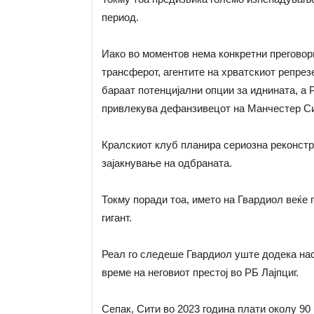
период.
Иако во моментов нема конкретни преговори
трансферот, агентите на хрватскиот репрез
бараат потенцијални опции за иднината, а 
привлекува дефанзивецот на Манчестер Си
Кралскиот клуб планира сериозна реконстру
зајакнување на одбраната.
Токму поради тоа, името на Гвардиол веќе
гигант.
Реал го следеше Гвардиол уште додека нас
време на неговиот престој во РБ Лајпциг.
Сепак, Сити во 2023 година плати околу 90