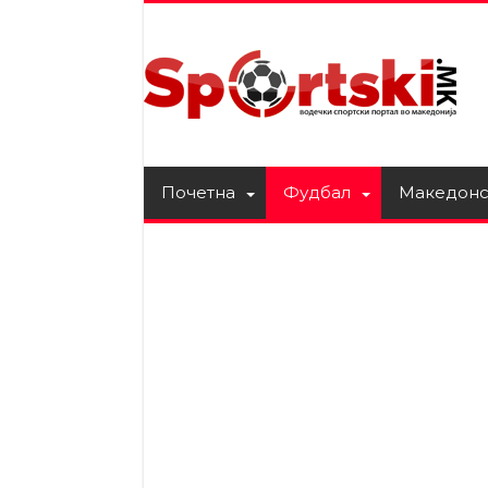
Почетна
Фудбал
Македонс