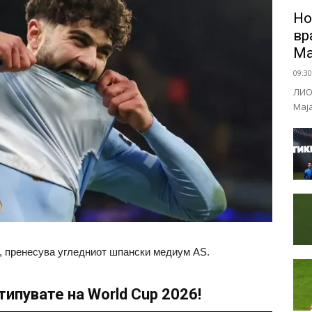
Но
вр
Ма
09:30
ЛИО
Мај
, пренесува угледниот шпански медиум AS.
ипувате на World Cup 2026!