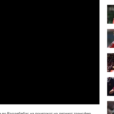
е во Валдебебас на почетокот на летниот трансфер