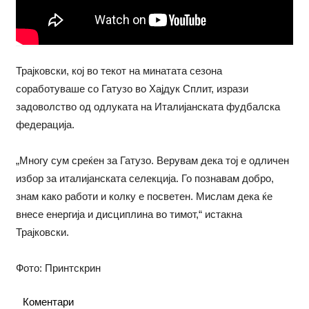
Трајковски, кој во текот на минатата сезона
соработуваше со Гатузо во Хајдук Сплит, изрази
задоволство од одлуката на Италијанската фудбалска
федерација.
„Многу сум среќен за Гатузо. Верувам дека тој е одличен
избор за италијанската селекција. Го познавам добро,
знам како работи и колку е посветен. Мислам дека ќе
внесе енергија и дисциплина во тимот,“ истакна
Трајковски.
Фото: Принтскрин
Коментари