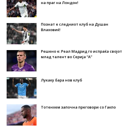
на праг на Лондон!
Познат е следниот клуб на Душан
Влаховиќ!
Решено е: Реал Мадрид го испраќа својот
млад талент во Серија “А”
Лукаку бара нов клуб
Тотенхем започна преговори со Гакпо