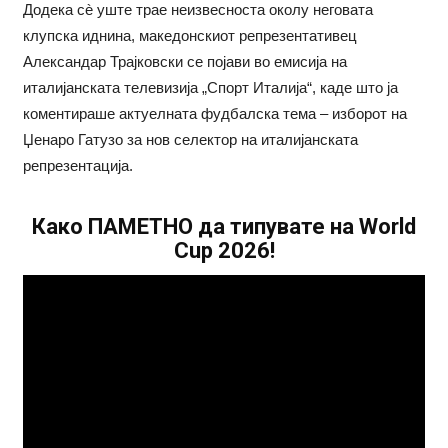
Додека сè уште трае неизвесноста околу неговата
клупска иднина, македонскиот репрезентативец
Александар Трајковски се појави во емисија на
италијанската телевизија „Спорт Италија“, каде што ја
коментираше актуелната фудбалска тема – изборот на
Џенаро Гатузо за нов селектор на италијанската
репрезентација.
Како ПАМЕТНО да типувате на World
Cup 2026!