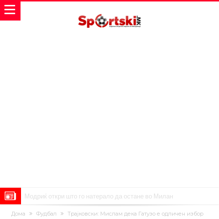
Модриќ откри што го натерало да остане во Милан
Стотици навивачи го пречекаа Салах во Истанбул
Дома
Фудбал
Трајковски: Мислам дека Гатузо е одличен избор