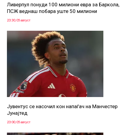
Ливерпул понуди 100 милиони евра за Баркола,
ПСЖ веднаш побара уште 50 милиони
23:30, 05 август
Јувентус се насочил кон напаѓач на Манчестер
Јунајтед
23:00, 05 август