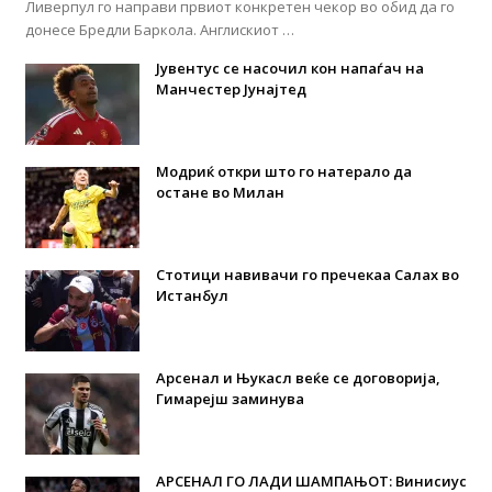
Ливерпул го направи првиот конкретен чекор во обид да го
донесе Бредли Баркола. Англискиот …
Јувентус се насочил кон напаѓач на
Манчестер Јунајтед
Модриќ откри што го натерало да
остане во Милан
Стотици навивачи го пречекаа Салах во
Истанбул
Арсенал и Њукасл веќе се договорија,
Гимарејш заминува
АРСЕНАЛ ГО ЛАДИ ШАМПАЊОТ: Винисиус