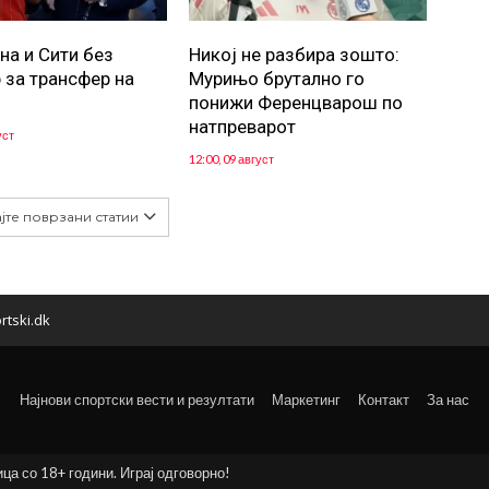
на и Сити без
Никој не разбира зошто:
 за трансфер на
Мурињо брутално го
понижи Ференцварош по
натпреварот
уст
12:00, 09 август
јте поврзани статии
rtski.dk
Најнови спортски вести и резултати
Маркетинг
Контакт
За нас
ица со 18+ години. Играј одговорно!