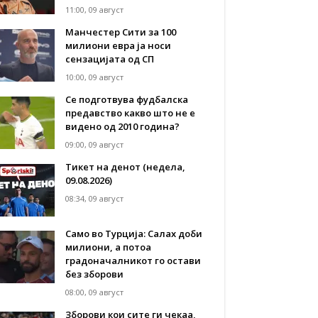
11:00, 09 август
Манчестер Сити за 100
милиони евра ја носи
сензацијата од СП
10:00, 09 август
Се подготвува фудбалска
предавство какво што не е
видено од 2010 година?
09:00, 09 август
Тикет на денот (недела,
09.08.2026)
08:34, 09 август
Само во Турција: Салах доби
милиони, а потоа
градоначалникот го остави
без зборови
08:00, 09 август
Зборови кои сите ги чекаа,