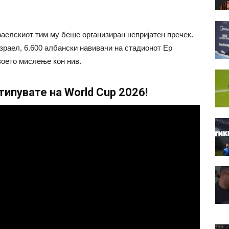
раелскиот тим му беше организиран непријатен пречек.
зраел, 6.600 албански навивачи на стадионот Ер
воето мислење кон нив.
ипувате на World Cup 2026!