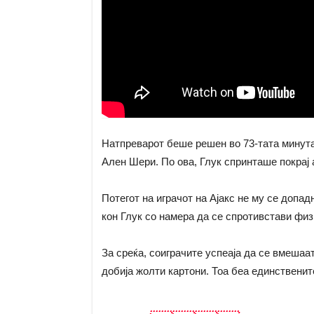
Натпреварот беше решен во 73-тата минута 
Ален Шери. По ова, Глук спринташе покрај 
Потегот на играчот на Ајакс не му се допа
кон Глук со намера да се спротивстави физ
За среќа, соиграчите успеаја да се вмешаат 
добија жолти картони. Тоа беа единственит