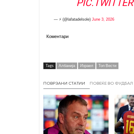
PIC.TWITTE
— ⚡️ (@lafatadelsole)
June 3, 2026
Коментари
Tags
Албанија
Израел
Топ Вести
ПОВРЗАНИ СТАТИИ
ПОВЕЌЕ ВО ФУДБАЛ