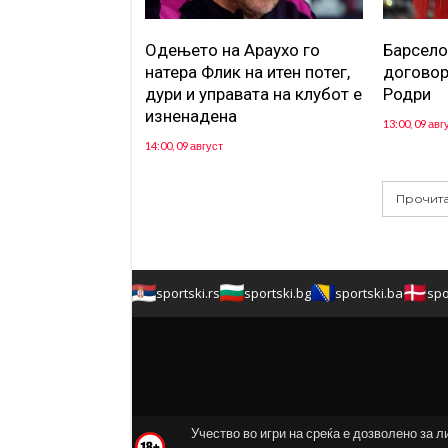
Одењето на Араухо го
Барсело
натера Флик на итен потег,
договор
дури и управата на клубот е
Родри
изненадена
13:00, 09 авг
14:00, 09 август
Прочита
sportski.rs
sportski.bg
sportski.ba
spo
Учество во игри на среќа е дозволено за л