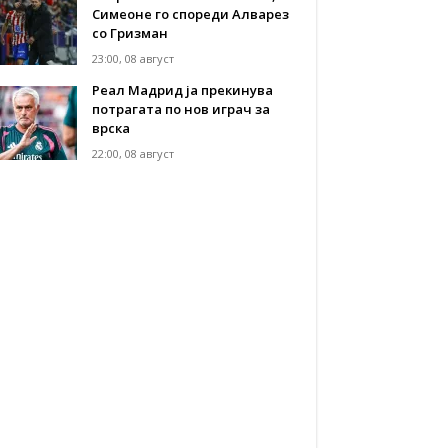
Симеоне го спореди Алварез
со Гризман
23:00, 08 август
Реал Мадрид ја прекинува
потрагата по нов играч за
врска
22:00, 08 август