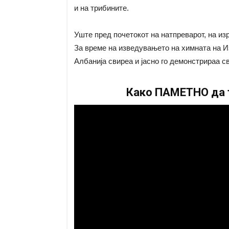
и на трибините.
Уште пред почетокот на натпреварот, на из
За време на изведувањето на химната на И
Албанија свиреа и јасно го демонстрираа с
Како ПАМЕТНО да т