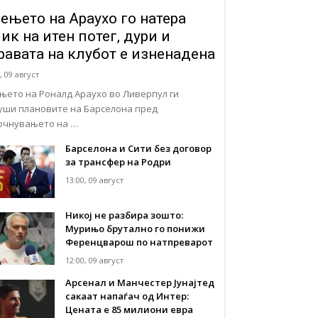
ењето на Араухо го натера
ик на итен потег, дури и
равата на клубот е изненадена
, 09 август
њето на Роналд Араухо во Ливерпул ги
уши плановите на Барселона пред
очнувањето на …
Барселона и Сити без договор
за трансфер на Родри
13:00, 09 август
Никој не разбира зошто:
Мурињо брутално го понижи
Ференцварош по натпреварот
12:00, 09 август
Арсенал и Манчестер Јунајтед
сакаат напаѓач од Интер:
Цената е 85 милиони евра