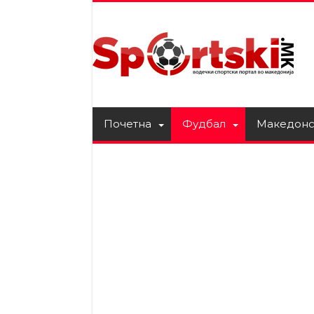
Почетна
Фудбал
Македонс