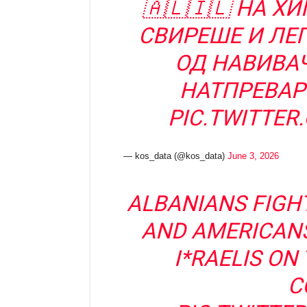
🇦🇱🇮🇱 НА Х
СВИРЕШЕ И ЛЕ
ОД НАВИВАЧ
НАТПРЕВАР
PIC.TWITTE
— kos_data (@kos_data)
June 3, 2026
ALBANIANS FIGH
AND AMERICANS
I*RAELIS ON
C