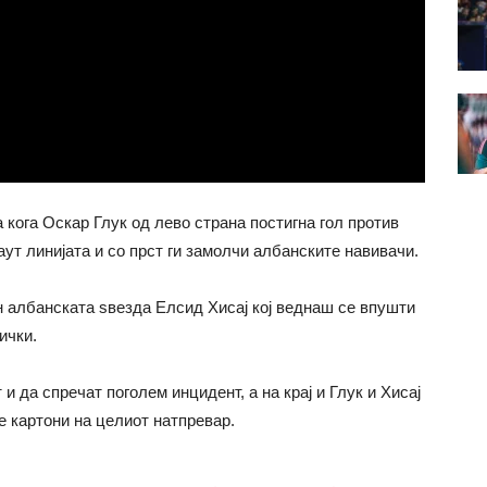
кога Оскар Глук од лево страна постигна гол против
аут линијата и со прст ги замолчи албанските навивачи.
дн албанската ѕвезда Елсид Хисај кој веднаш се впушти
ички.
и да спречат поголем инцидент, а на крај и Глук и Хисај
е картони на целиот натпревар.