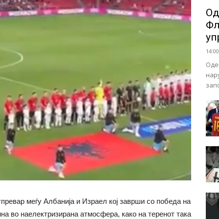
Од
Фл
уп
14:00
Оде
нар
зап
тпревар меѓу Албанија и Израел кој заврши со победа на
мина во наелектризирана атмосфера, како на теренот така