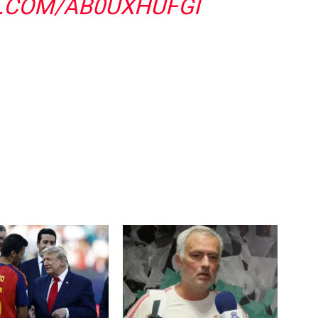
R.COM/AB0UXHUFGI