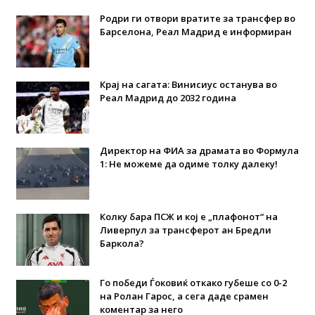
Родри ги отвори вратите за трансфер во
Барселона, Реал Мадрид е информиран
Крај на сагата: Винисиус останува во
Реал Мадрид до 2032 година
Директор на ФИА за драмата во Формула
1: Не можеме да одиме толку далеку!
Колку бара ПСЖ и кој е „плафонот“ на
Ливерпул за трансферот ан Бредли
Баркола?
Го победи Ѓоковиќ откако губеше со 0-2
на Ролан Гарос, а сега даде срамен
коментар за него