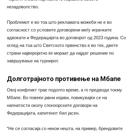
незадоволство.
Проблемот е во тоа што рекламата можеби не е во
согласност со условите договорени меѓу играчките
адвокати и Федерацијата во договорот од 2023 година. Со
оглед на тоа што Светското првенство е во тек, двете
страни најверојатно ќе мораат да најдат решение по
завршување на турнирот.
Долготрајното противење на Мбапе
Овој конфликт трае подолго време, а го предводи токму
Мбапе. Во повеќе јавни изјави, повикувајќи се на
напнатости околу спонзорските договори на
Федерацијата, капитенот бил јасен.
“Не се согласија со некои нешта, на пример, брендовите