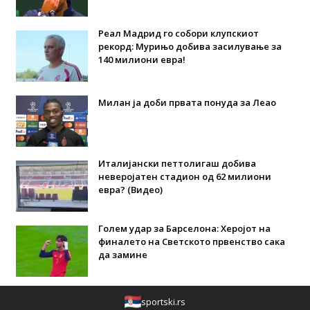
Реал Мадрид го собори клупскиот
рекорд: Мурињо добива засилување за
140 милиони евра!
Милан ја доби првата понуда за Леао
Италијански петтолигаш добива
неверојатен стадион од 62 милиони
евра? (Видео)
Голем удар за Барселона: Херојот на
финалето на Светското првенство сака
да замине
sportski.rs