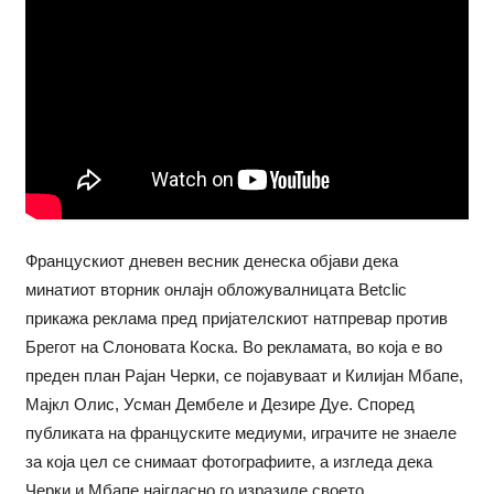
Францускиот дневен весник денеска објави дека
минатиот вторник онлајн обложувалницата Betclic
прикажа реклама пред пријателскиот натпревар против
Брегот на Слоновата Коска. Во рекламата, во која е во
преден план Рајан Черки, се појавуваат и Килијан Мбапе,
Мајкл Олис, Усман Дембеле и Дезире Дуе. Според
публиката на француските медиуми, играчите не знаеле
за која цел се снимаат фотографиите, а изгледа дека
Черки и Мбапе најгласно го изразиле своето