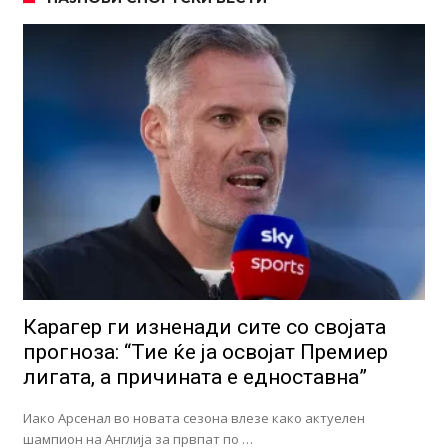
Карагер ги изненади сите со својата
прогноза: “Тие ќе ја освојат Премиер
лигата, а причината е едноставна”
Иако Арсенал во новата сезона влезе како актуелен
шампион на Англија за првпат по …