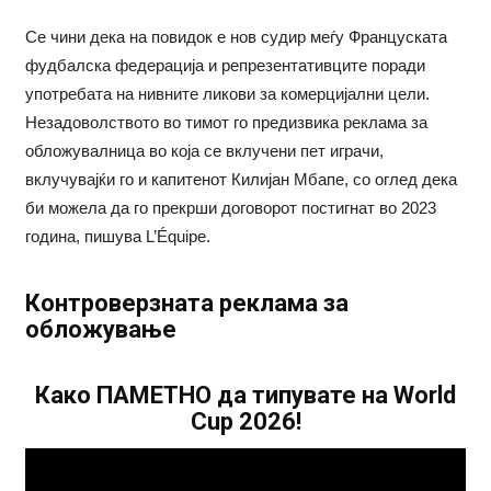
Се чини дека на повидок е нов судир меѓу Француската
фудбалска федерација и репрезентативците поради
употребата на нивните ликови за комерцијални цели.
Незадоволството во тимот го предизвика реклама за
обложувалница во која се вклучени пет играчи,
вклучувајќи го и капитенот Килијан Мбапе, со оглед дека
би можела да го прекрши договорот постигнат во 2023
година, пишува L’Équipe.
Контроверзната реклама за
обложување
Како ПАМЕТНО да типувате на World
Cup 2026!