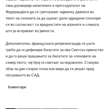
така договорија капитените и претседателот на
Федерацијата да се сретнуваат најмалку двапати во
текот на сезоната за да оценат дали одредени спонзори
се во согласност со вредностите на играчите и сликата
што ја испраќаат во јавноста.
Дополнително, француската репрезентација сè уште
треба да ги дефинира бонусите за ова Светско првенство
и да го реши прашањето за билетите за членовите на
семејството, чиј број ги сметаат за недоволен. Станува
збор за две спорни точки кои мора да се решат пред
патувањето во САД.
Коментари