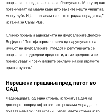
поврзани со нездрава храна и обложување. Многу од нас
потекнуваат од маала каде што ваквите нешта уништија
многу луѓе. И јас познавам тие што страдаа поради тоа,”
истакна за Canal Plus.
Слично порача и адвокатката на фудбалерите Делфин
Верједен: “Постоји огромен ризик од нарушување на
имиџот на фудбалерите. Угледот и репутацијата се
поврзани со одредени вредности, а тие вредности се
пренесуваат и преку ваквите реклами на кои играчите
пристигнуваат.”
Нерешени прашања пред патот во
САД
Федерацијата, од една страна, испочитува дел од
договорот според кој во ваквите реклами мора да се
појават најмалку пет играчи. Сепак, двете страни исто