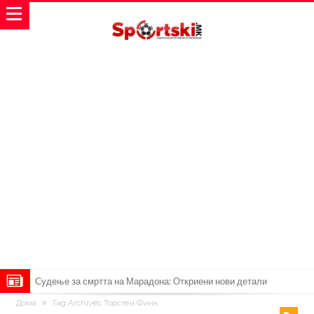
Судење за смртта на Марадона: Откриени нови детали
Дома
Tag Archives: Торстен Финк
Англиски репрезентативец обвинет за напад во ноќен клуб – ќе