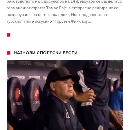
раководството на Самсунспор на 14 февруари се раздели со
германскиот стратег Томас Рајс, а експресно реагираше со
назначување на негов наследник. Нов предводник на
турскиот тим е искусниот Торстен Финк, кој …
НАЈНОВИ СПОРТСКИ ВЕСТИ