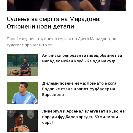
Судење за смртта на Марадона:
Откриени нови детали
Повеќе од шест години по смртта на Диего Марадона, во
судскиот процес што се …
Англиски репрезентативец обвинет за
напад во ноќен клуб – ќе оди на суд!
Дилеми повеќе нема: Познато е кога
Родри ќе стане новиот фудбалер на
Барселона
Ливерпул и Арсенал влегуваат во „војна“
поради фудбалер вреден 69 милиони
евра!