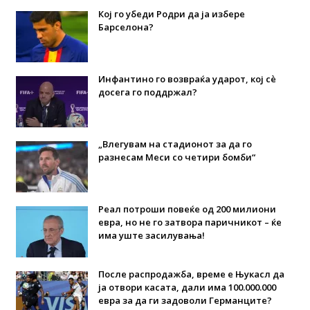
Кој го убеди Родри да ја избере
Барселона?
Инфантино го возвраќа ударот, кој сè
досега го поддржал?
„Влегувам на стадионот за да го
разнесам Меси со четири бомби“
Реал потроши повеќе од 200 милиони
евра, но не го затвора паричникот – ќе
има уште засилувања!
После распродажба, време е Њукасл да
ја отвори касата, дали има 100.000.000
евра за да ги задоволи Германците?