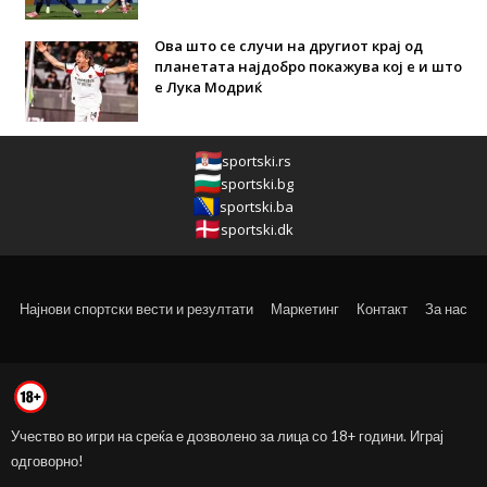
Ова што се случи на другиот крај од
планетата најдобро покажува кој е и што
е Лука Модриќ
sportski.rs
sportski.bg
sportski.ba
sportski.dk
Најнови спортски вести и резултати
Маркетинг
Контакт
За нас
Учество во игри на среќа е дозволено за лица со 18+ години. Играј
одговорно!