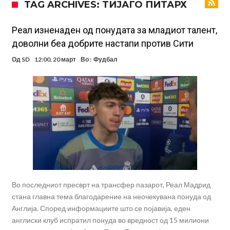
TAG ARCHIVES: ТИJАГО ПИТАРХ
Тетоважата на Габриел стана предмет на потсмев: Навивачите го
вметнаа Де Брујне и направија хит (Фото)
Бизарна тепачка која го запали интернетот: Познатиот тешкаш го
Реал изненаден од понудата за младиот талент,
доволни беа добрите настапи против Сити
прифати најлудиот предизвик на кариерата – сам против
Меси, Нејмар и Суарез повторно заедно?!
Од
SD
12:00, 20 март
Во :
Фудбал
шестмина (Видео)
Маркус Рашфорд повторно со Манчестер Јунајтед. Не е
заинтересиран за трансфер во Турција и Саудиска Арабија
Дарвин Нуњез на прагот на трансфер во Трабзонспор
Тикет на денот (понеделник, 10.08.2026)
Феран Торес се поблиску до трансфер во ПСЖ
Даниел Малдини повторно го смени клубот во Серија “А”
Во последниот пресврт на трансфер пазарот, Реал Мадрид
стана главна тема благодарение на неочекувана понуда од
Англија. Според информациите што се појавија, еден
англиски клуб испратил понуда во вредност од 15 милиони