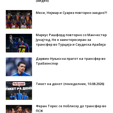
(Видео)
Меси, Нејмар и Суарез повторно заедно?!
Маркус Рашфорд повторно со Манчестер
Јунајтед. Не е заинтересиран за
трансфер во Турција и Саудиска Арабија
Дарвин Нуњез на прагот на трансфер во
Трабзонспор
Тикет на денот (понеделник, 10.08.2026)
Феран Торес се поблиску до трансфер во
ПСЖ