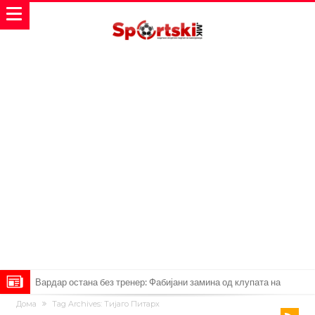
Вардар остана без тренер: Фабијани замина од клупата на
Дома
Tag Archives: Тиjаго Питарх
„црвено-црните“
Мурињо: Несреќникот ни дојде неподготвен во Мадрид