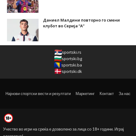
Даниел Малдини повторно го смени
клубот во Серија “А”
sportski.rs
sportski.bg
sportski.ba
sportski.dk
Најнови спортски вести и резултати
Маркетинг
Контакт
За нас
Учество во игри на среќа е дозволено за лица со 18+ години. Играј
одговорно!