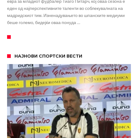
евра за младиот фудбалер Тиаго Питарч, кој оваа сезона е
еден од најперспективните таленти во соблекувалната на
мадридскиот тим. Изненадувањето во шпанските медиуми
беше големо, бидејќи оваа понуда …
НАЈНОВИ СПОРТСКИ ВЕСТИ