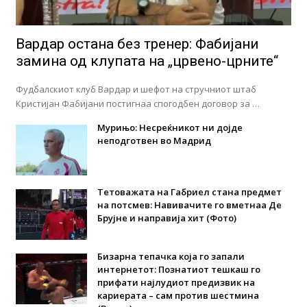
Вардар остана без тренер: Фабијани
замина од клупата на „црвено-црните“
Фудбалскиот клуб Вардар и шефот на стручниот штаб
Кристијан Фабијани постигнаа спогодбен договор за …
Мурињо: Несреќникот ни дојде
неподготвен во Мадрид
Тетоважата на Габриел стана предмет
на потсмев: Навивачите го вметнаа Де
Брујне и направија хит (Фото)
Бизарна тепачка која го запали
интернетот: Познатиот тешкаш го
прифати најлудиот предизвик на
кариерата – сам против шестмина