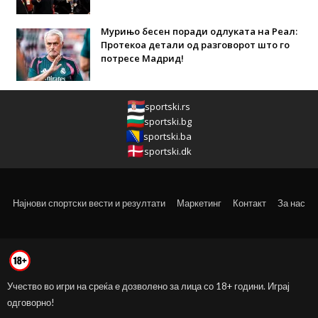
Мурињо бесен поради одлуката на Реал:
Протекоа детали од разговорот што го
потресе Мадрид!
sportski.rs
sportski.bg
sportski.ba
sportski.dk
Најнови спортски вести и резултати
Маркетинг
Контакт
За нас
Учество во игри на среќа е дозволено за лица со 18+ години. Играј
одговорно!