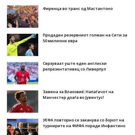
Фиренца во транс од Мастантоно
Продаден резервниот голман на Сити за
50 милиони евра
Сврзуваат уште еден англиски
репрезентативец со Ливерпул
Замена за Влаховиќ: Напаѓачот на
Манчестер доаѓа во Јувентус!
УЕФА повторно се заканува со бојкот на
турнирите на ФИФА поради Инфантино