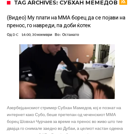
TAG ARCHIVES: СУБХАН МЕМЕДОВ
евра
Рафаел Леао со нова понуда од Турција
Тикет на денот (петок, 07.08.2026)
(Видео) Му плати на ММА борец да се појави на
пренос, го навреди, па доби ќотек
Фиренца во транс од Мастантоно
Од
D C
14:00, 30 ноември
Во :
Останато
Продаден резервниот голман на Сити за 50 милиони евра
Сврзуваат уште еден англиски репрезентативец со Ливерпул
Замена за Влаховиќ: Напаѓачот на Манчестер доаѓа во Јувентус!
УЕФА повторно се заканува со бојкот на турнирите на ФИФА
поради Инфантино
Мурињо бесен поради одлуката на Реал: Протекоа детали од
разговорот што го потресе Мадрид!
Азербејџанскиот стример Субхан Мамедов, кој е познат на
интернет како Субо, беше претепан од чеченскиот ММА
борец Шовхал Чурчаев за време на пренос во живо што тие
двајца го снимале заедно во Дубаи, а целиот настан одекна