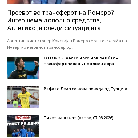
Пресврт во трансферот на Ромеро?
Интер нема доволно средства,
Атлетико ја следи ситуацијата
Аргентинскиот стопер Кристијан Ромеро сè уште е желба на
Интер, но неговиот трансфер од …
ГОТОВО Е! Челси носи нов лев бек –
трансфер вреден 21 милион евра
Рафаел Леао со нова понуда од Турција
Тикет на денот (петок, 07.08.2026)