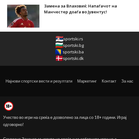
Замена за Влаховиќ: Напаѓачот на
Манчестер доаѓа во Јувентус!
sportski.rs
sportski.bg
sportski.ba
sportski.dk
Најнови спортски вести и резултати
Маркетинг
Контакт
За нас
Учество во игри на среќа е дозволено за лица со 18+ години. Играј
одговорно!
Согласно Законот за игрите на среќа и за забавните игри не е