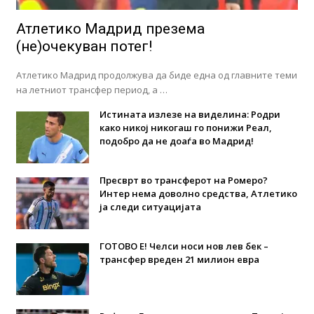
Атлетико Мадрид презема
(не)очекуван потег!
Атлетико Мадрид продолжува да биде една од главните теми
на летниот трансфер период, а …
Истината излезе на виделина: Родри
како никој никогаш го понижи Реал,
подобро да не доаѓа во Мадрид!
Пресврт во трансферот на Ромеро?
Интер нема доволно средства, Атлетико
ја следи ситуацијата
ГОТОВО Е! Челси носи нов лев бек –
трансфер вреден 21 милион евра