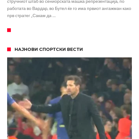
стручниот штаб во сениорската машка репрезентација, по
работата во Вардар, во Бутел ќе го има првиот ангажман како
прв стратег „Сакам да …
НАЈНОВИ СПОРТСКИ ВЕСТИ