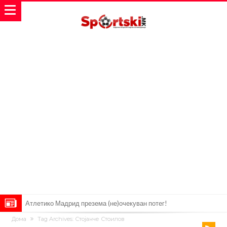
Атлетико Мадрид презема (не)очекуван потег!
Дома
Tag Archives: Стојанче Стоилов
Истината излезе на виделина: Родри како никој никогаш го понижи