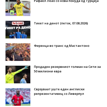
Рафаел Леао со нова понуда од Турција
Тикет на денот (петок, 07.08.2026)
Фиренца во транс од Мастантоно
Продаден резервниот голман на Сити за
50 милиони евра
Сврзуваат уште еден англиски
репрезентативец со Ливерпул