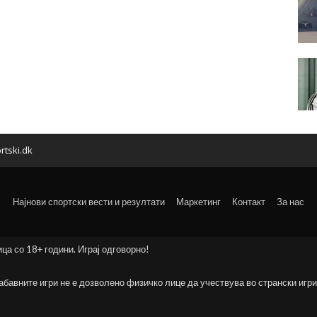
rtski.dk
Најнови спортски вести и резултати
Маркетинг
Контакт
За нас
ица со 18+ години. Играј одговорно!
забавните игри не е дозволено физичко лице да учествува во странски игри 