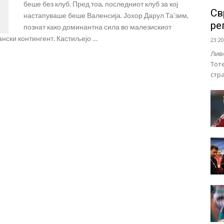
беше без клуб. Пред тоа, последниот клуб за кој
Св
настапуваше беше Валенсија. Јохор Дарул Та’зим,
ре
познат како доминантна сила во малезискиот
ански контингент. Кастиљејо …
23:20
Лив
Тот
стр