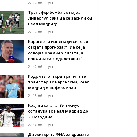
22:20, 06 август
Трансфер бомба во најва –
Ливерпул сака да се засили од
Реал Мадрид!
22:00, 06 август
Карагер ги изненади сите со
својата прогноза: “Тие ќе ја
освојат Премиер лигата, а
причината е едноставна”
21:40, 06 август
Родри ги отвори вратите за
трансфер во Барселона, Реал
Мадрид е информиран
21:15, 06 август
Крај на сагата: Винисиус
останува во Реал Мадрид до
2032 година
20:49, 06 август
Директор на ФИА за драмата