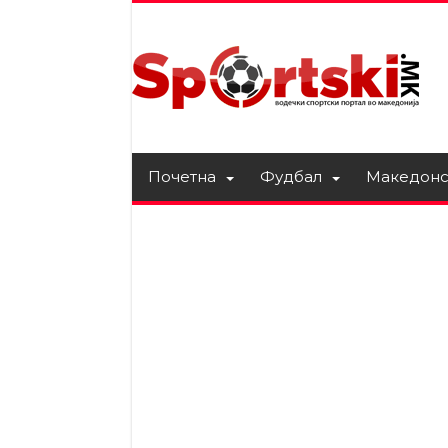
Почетна
Фудбал
Македонс