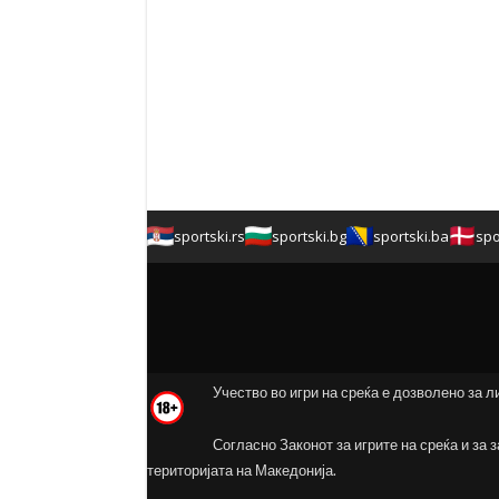
sportski.rs
sportski.bg
sportski.ba
spo
Учество во игри на среќа е дозволено за л
Согласно Законот за игрите на среќа и за 
територијата на Македонија.