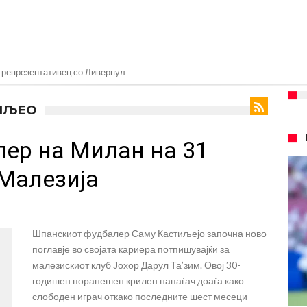
 репрезентативец со Ливерпул
т на Манчестер доаѓа во Јувентус!
ТИЉЕО
 бојкот на турнирите на ФИФА поради Инфантино
ер на Милан на 31
 на Реал: Протекоа детали од разговорот што го потресе Мадрид!
верпул сака да се засили од Реал Мадрид!
 Малезија
ојата прогноза: “Тие ќе ја освојат Премиер лигата, а причината е едноставн
рансфер во Барселона, Реал Мадрид е информиран
Шпанскиот фудбалер Саму Кастиљејо започна ново
нува во Реал Мадрид до 2032 година
поглавје во својата кариера потпишувајќи за
о Формула 1: Не можеме да одиме толку далеку!
малезискиот клуб Јохор Дарул Та’зим. Овој 30-
годишен поранешен крилен напаѓач доаѓа како
онот“ на Ливерпул за трансферот ан Бредли Баркола?
слободен играч откако последните шест месеци