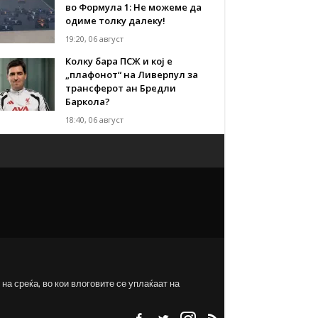
во Формула 1: Не можеме да
одиме толку далеку!
19:20, 06 август
Колку бара ПСЖ и кој е
„плафонот“ на Ливерпул за
трансферот ан Бредли
Баркола?
18:40, 06 август
на среќа, во кои влоговите се уплаќаат на