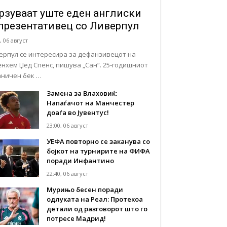
рзуваат уште еден англиски
презентативец со Ливерпул
, 06 август
ерпул се интересира за дефанзивецот на
енхем Џед Спенс, пишува „Сан“. 25-годишниот
аничен бек …
Замена за Влаховиќ:
Напаѓачот на Манчестер
доаѓа во Јувентус!
23:00, 06 август
УЕФА повторно се заканува со
бојкот на турнирите на ФИФА
поради Инфантино
22:40, 06 август
Мурињо бесен поради
одлуката на Реал: Протекоа
детали од разговорот што го
потресе Мадрид!