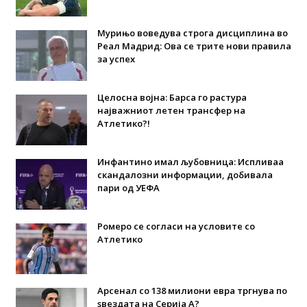
Мурињо воведува строга дисциплина во
Реал Мадрид: Ова се трите нови правила
за успех
Целосна војна: Барса го растура
најважниот летен трансфер на
Атлетико?!
Инфантино имал љубовница: Испливаа
скандалозни информации, добивала
пари од УЕФА
Ромеро се согласи на условите со
Атлетико
Арсенал со 138 милиони евра тргнува по
ѕвездата на Серија А?