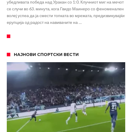
убедливата победа над Уракан со 1:0. Клучниот миг на мечот
се случи во 63. минута, кога Гвидо Маинеро со феноменален
волеј успеа да ја смести топката во мрежата, предизвикувајќи
ерупција од радост на навивачите на …
НАЈНОВИ СПОРТСКИ ВЕСТИ