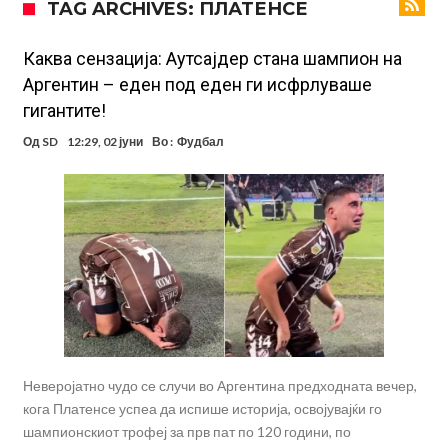
TAG ARCHIVES: ПЛАТЕНСЕ
повлекуваат, а Зверев веднаш се „распадна“
Реал Мадрид донесе одлука: Eндрик заминува во Премиер
лигата!
(ФОТО) Тажна вест од Аргентина: Голема загуба во семејството
Каква сензација: Аутсајдер стана шампион на
Аргентин – еден под еден ги исфрлуваше
на Меси
Мурињо воведува строга дисциплина во Реал Мадрид: Ова се
гигантите!
трите нови правила за успех
Целосна војна: Барса го растура најважниот летен трансфер на
Од
SD
12:29, 02 јуни
Во :
Фудбал
Атлетико?!
Инфантино имал љубовница: Испливаа скандалозни
информации, добивала пари од УЕФА
Ромеро се согласи на условите со Атлетико
Арсенал со 138 милиони евра тргнува по ѕвездата на Серија А?
Мурињо воведува строга дисциплина во Реал Мадрид: Ова се
трите нови правила
Неверојатно чудо се случи во Аргентина предходната вечер,
кога Платенсе успеа да испише историја, освојувајќи го
шампионскиот трофеј за прв пат по 120 години, по