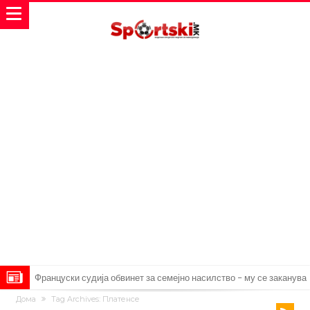
Француски судија обвинет за семејно насилство – му се заканува
Дома
Tag Archives: Платенсе
18 месеци затвор
Ова никогаш не му се случило на Новак: Синер и Алкараз се