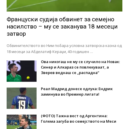
Француски судија обвинет за семејно
насилство – му се заканува 18 месеци
затвор
Обвинителството во Ним побара условна затворска казна од
18 месеци за Абделатиф Кераџи, 40-годишен …
Ова никогаш не му се случило на Новак:
Синер и Алкараз се повлекуваат, а
Зверев веднаш се „распадна“
Реал Мадрид донесе одлука: Eндрик
заминува во Премиер лигата!
(ФОТО) Тажна вест од Аргентина:
Голема загуба во семејството на Меси