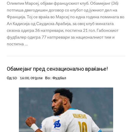
Олимпик Марсеј, објави францускиот клуб. Обамејанг (36)
потпиша двегодишен договор со клубот од јужниот дел на
Франција. Тој се враќа во Марсеј по една година помината во
Ал Кадисија од Саудиска Арабија, за овој клуб минатата
сезона одигра 36 натпревари, постигна 21 гол. Габонскиот
фудбалер одигра 77 натпревари за националниот тим и
постигна …
Обамејанг пред сензационално враќање!
Од
SD
16:00, 09 јули
Во :
Фудбал