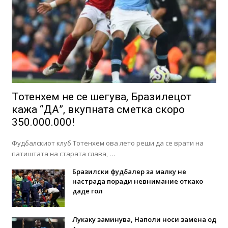
Тотенхем не се шегува, Бразилецот
кажа “ДА”, вкупната сметка скоро
350.000.000!
Фудбалскиот клуб Тотенхем ова лето реши да се врати на
патиштата на старата слава, …
Бразилски фудбалер за малку не
настрада поради невнимание откако
даде гол
Лукаку заминува, Наполи носи замена од