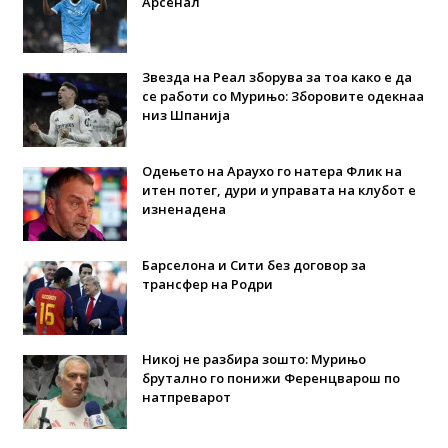
Арсенал
Звезда на Реал зборува за тоа како е да
се работи со Мурињо: Зборовите одекнаа
низ Шпанија
Одењето на Араухо го натера Флик на
итен потег, дури и управата на клубот е
изненадена
Барселона и Сити без договор за
трансфер на Родри
Никој не разбира зошто: Мурињо
брутално го понижи Ференцварош по
натпреварот