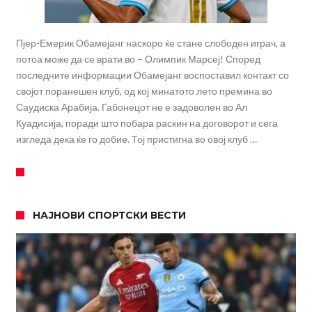
Пјер-Емерик Обамејанг наскоро ќе стане слободен играч, а
потоа може да се врати во – Олимпик Марсеј! Според
последните информации Обамејанг воспоставил контакт со
својот поранешен клуб, од кој минатото лето премина во
Саудиска Арабија. Габонецот не е задоволен во Ал
Куадисија, поради што побара раскин на договорот и сега
изгледа дека ќе го добие. Тој пристигна во овој клуб …
НАЈНОВИ СПОРТСКИ ВЕСТИ