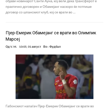
објави новинарот Санти Ауна, кој вели дека трансферот е
практично договорен и Обамејанг наскоро ќе потпише
договор со шпанскиот клуб, кој се врати во …
Пјер-Емерик Обамејанг се врати во Олимпик
Марсеј
Од
V. M.
10:05, 01 август
Во :
Фудбал
Габонскиот напаѓач Пјер-Емерик Обамејанг се врати во