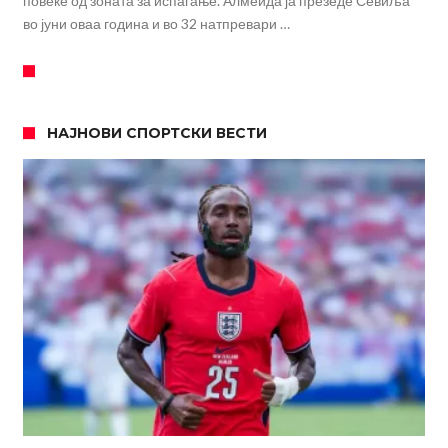
повеќе од зоната за испаѓање. Алмеида ја презеде Севиља
во јуни оваа година и во 32 натпревари …
НАЈНОВИ СПОРТСКИ ВЕСТИ