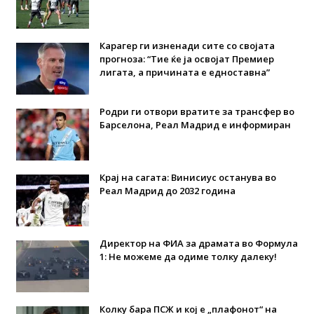
Карагер ги изненади сите со својата
прогноза: “Тие ќе ја освојат Премиер
лигата, а причината е едноставна”
Родри ги отвори вратите за трансфер во
Барселона, Реал Мадрид е информиран
Крај на сагата: Винисиус останува во
Реал Мадрид до 2032 година
Директор на ФИА за драмата во Формула
1: Не можеме да одиме толку далеку!
Колку бара ПСЖ и кој е „плафонот“ на