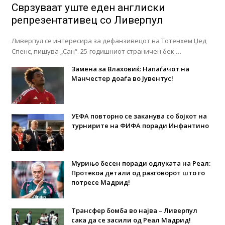
Сврзуваат уште еден англиски
репрезентативец со Ливерпул
Ливерпул се интересира за дефанзивецот на Тотенхем Џед
Спенс, пишува „Сан“. 25-годишниот страничен бек …
Замена за Влаховиќ: Напаѓачот на
Манчестер доаѓа во Јувентус!
УЕФА повторно се заканува со бојкот на
турнирите на ФИФА поради Инфантино
Мурињо бесен поради одлуката на Реал:
Протекоа детали од разговорот што го
потресе Мадрид!
Трансфер бомба во најва – Ливерпул
сака да се засили од Реал Мадрид!