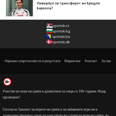
Ливерпул за трансферот ан Бредли
Баркола?
sportski.rs
sportski.bg
sportski.ba
sportski.dk
Најнови спортски вести и резултати
Маркетинг
Контакт
За нас
Учество во игри на среќа е дозволено за лица со 18+ години. Играј
одговорно!
Согласно Законот за игрите на среќа и за забавните игри не е
дозволено физичко лице да учествува во странски игри на среќа, во