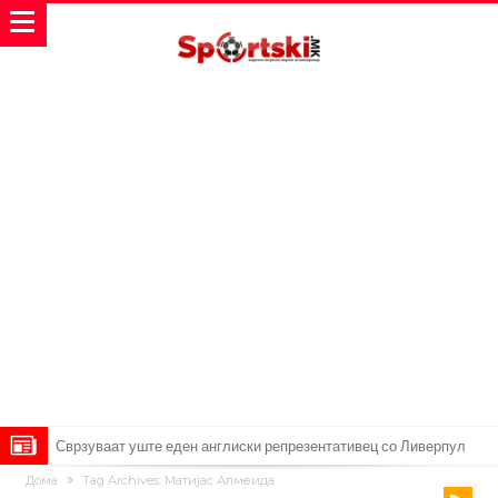
Сврзуваат уште еден англиски репрезентативец со Ливерпул
Дома
Tag Archives: Матијас Алмеида
Замена за Влаховиќ: Напаѓачот на Манчестер доаѓа во Јувентус!