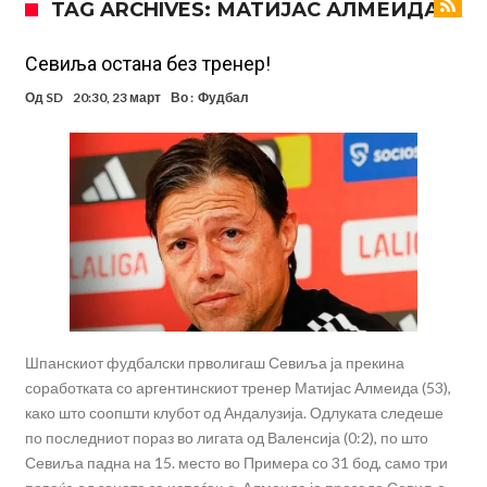
TAG ARCHIVES: МАТИЈАС АЛМЕИДА
УЕФА повторно се заканува со бојкот на турнирите на ФИФА
поради Инфантино
Мурињо бесен поради одлуката на Реал: Протекоа детали од
Севиља остана без тренер!
разговорот што го потресе Мадрид!
Трансфер бомба во најва – Ливерпул сака да се засили од Реал
Од
SD
20:30, 23 март
Во :
Фудбал
Мадрид!
Карагер ги изненади сите со својата прогноза: “Тие ќе ја освојат
Премиер лигата, а причината е едноставна”
Родри ги отвори вратите за трансфер во Барселона, Реал Мадрид
е информиран
Крај на сагата: Винисиус останува во Реал Мадрид до 2032
година
Директор на ФИА за драмата во Формула 1: Не можеме да одиме
толку далеку!
Колку бара ПСЖ и кој е „плафонот“ на Ливерпул за трансферот
ан Бредли Баркола?
Шпанскиот фудбалски прволигаш Севиља ја прекина
соработката со аргентинскиот тренер Матијас Алмеида (53),
како што соопшти клубот од Андалузија. Одлуката следеше
по последниот пораз во лигата од Валенсија (0:2), по што
Севиља падна на 15. место во Примера со 31 бод, само три