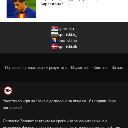
Барселона?
sportski.rs
sportski.bg
sportski.ba
sportski.dk
Најнови спортски вести и резултати
Маркетинг
Контакт
За нас
Учество во игри на среќа е дозволено за лица со 18+ години. Играј
одговорно!
Согласно Законот за игрите на среќа и за забавните игри не е
дозволено физичко лице да учествува во странски игри на среќа, во