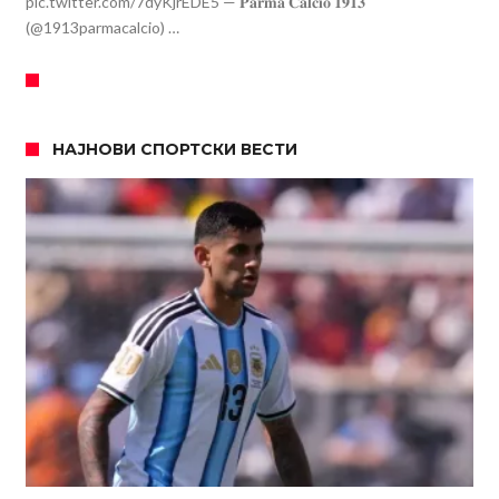
pic.twitter.com/7dyKjrEDE5 — 𝐏𝐚𝐫𝐦𝐚 𝐂𝐚𝐥𝐜𝐢𝐨 𝟏𝟗𝟏𝟑
(@1913parmacalcio) …
НАЈНОВИ СПОРТСКИ ВЕСТИ