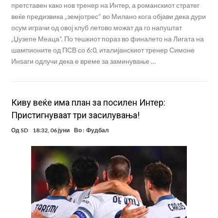
претставен како нов тренер на Интер, а романскиот стратег
веќе предизвика „земјотрес“ во Милано кога објави дека дури
осум играчи од овој клуб летово можат да го напуштат
„Џузепе Меаца“. По тешкиот пораз во финалето на Лигата на
шампионите од ПСВ со 6:0, италијанскиот тренер Симоне
Инѕаги одлучи дека е време за заминување …
Киву веќе има план за посилен Интер:
Пристигнуваат три засилувања!
Од
SD
18:32, 06 јуни
Во :
Фудбал