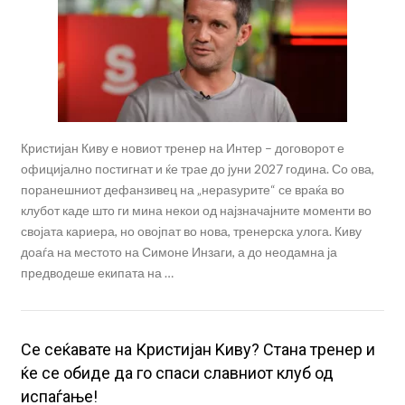
Кристијан Киву е новиот тренер на Интер – договорот е
официјално постигнат и ќе трае до јуни 2027 година. Со ова,
поранешниот дефанзивец на „нераѕурите“ се враќа во
клубот каде што ги мина некои од најзначајните моменти во
својата кариера, но овојпат во нова, тренерска улога. Киву
доаѓа на местото на Симоне Инзаги, а до неодамна ја
предводеше екипата на …
Се сеќавате на Кристијан Kиву? Стана тренер и
ќе се обиде да го спаси славниот клуб од
испаѓање!