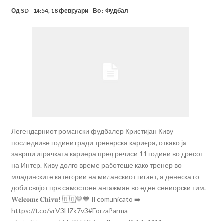
Од
SD
14:54, 18 февруари
Во :
Фудбал
Легендарниот романски фудбалер Кристијан Киву
последниве години гради тренерска кариера, откако ја
заврши играчката кариера пред речиси 11 години во дресот
на Интер. Киву долго време работеше како тренер во
младинските категории на миланскиот гигант, а денеска го
доби својот прв самостоен ангажман во еден сениорски тим.
𝐖𝐞𝐥𝐜𝐨𝐦𝐞 𝐂𝐡𝐢𝐯𝐮! 🇷🇴💛💙 Il comunicato ➡️
https://t.co/vrV3HZk7v3#ForzaParma