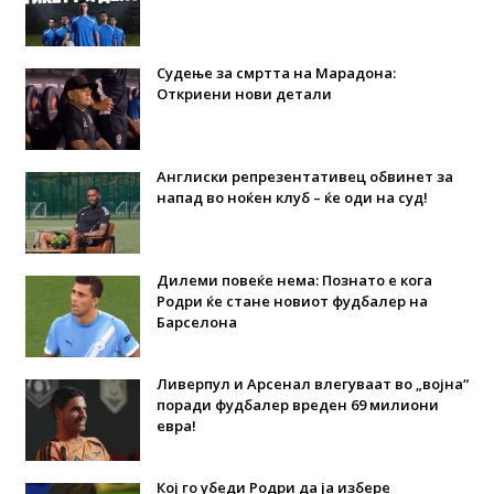
Судење за смртта на Марадона:
Откриени нови детали
Англиски репрезентативец обвинет за
напад во ноќен клуб – ќе оди на суд!
Дилеми повеќе нема: Познато е кога
Родри ќе стане новиот фудбалер на
Барселона
Ливерпул и Арсенал влегуваат во „војна“
поради фудбалер вреден 69 милиони
евра!
Кој го убеди Родри да ја избере