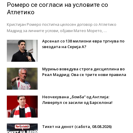
Ромеро се согласи на условите со
Атлетико
Кристијан Ромеро постигна целосен договор со Атлетико
Мадрид за личните услови, објави Матео Морето, …
Арсенал со 138 милиони евра тргнува по
ѕвездата на Серија А?
Мурињо воведува строга дисциплина во
Реал Мадрид: Ова се трите нови правила
Неочекувана „бомба“ од Англија:
Ливерпул се засили од Барселона!
Тикет на денот (сабота, 08.08.2026)