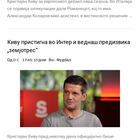
Кристијан Киву за европскиот дебакл оваа сезона. Во Италија
се појавија шпекулации дали Романецот, кој го има
Александар Коларов како асистент, е вистинското решение …
Киву пристигна во Интер и веднаш предизвика
„земјотрес“
Од
D C
17:40, 15 јуни
Во :
Фудбал
Кристијан Киву пред неколку дена официјално беше