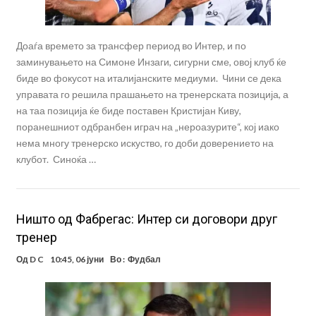
Доаѓа времето за трансфер период во Интер, и по
заминувањето на Симоне Инзаги, сигурни сме, овој клуб ќе
биде во фокусот на италијанските медиуми. Чини се дека
управата го решила прашањето на тренерската позиција, а
на таа позиција ќе биде поставен Кристијан Киву,
поранешниот одбранбен играч на „нероазурите“, кој иако
нема многу тренерско искуство, го доби доверението на
клубот. Синоќа …
Ништо од Фабрегас: Интер си договори друг
тренер
Од
D C
10:45, 06 јуни
Во :
Фудбал