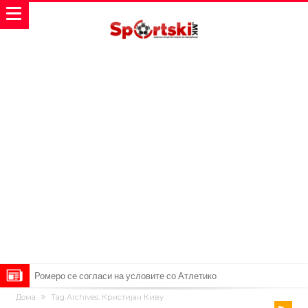
Ромеро се согласи на условите со Атлетико
Дома
Tag Archives: Кристијан Киву
Арсенал со 138 милиони евра тргнува по ѕвездата на Серија А?