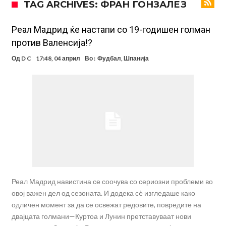
TAG ARCHIVES: ФРАН ГОНЗАЛЕЗ
УЕФА повторно се заканува со бојкот на турнирите на ФИФА
поради Инфантино
Мурињо бесен поради одлуката на Реал: Протекоа детали од
Реал Мадрид ќе настапи со 19-годишен голман
против Валенсија!?
разговорот што го потресе Мадрид!
Трансфер бомба во најва – Ливерпул сака да се засили од Реал
Од
D C
17:48, 04 април
Во :
Фудбал
,
Шпанија
Мадрид!
Карагер ги изненади сите со својата прогноза: “Тие ќе ја освојат
Премиер лигата, а причината е едноставна”
Родри ги отвори вратите за трансфер во Барселона, Реал Мадрид
е информиран
Крај на сагата: Винисиус останува во Реал Мадрид до 2032
година
Директор на ФИА за драмата во Формула 1: Не можеме да одиме
толку далеку!
Колку бара ПСЖ и кој е „плафонот“ на Ливерпул за трансферот
ан Бредли Баркола?
Реал Мадрид навистина се соочува со сериозни проблеми во
овој важен дел од сезоната. И додека сè изгледаше како
одличен момент за да се освежат редовите, повредите на
двајцата голмани—Куртоа и Лунин претставуваат нови