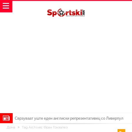
Сврзуваат уште еден англиски репрезентативец со Ливерпул
Дома
Tag Archives: Фран Гонзалез
Замена за Влаховиќ: Напаѓачот на Манчестер доаѓа во Јувентус!