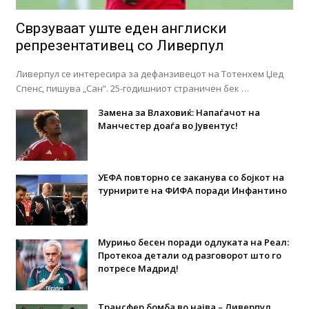
Сврзуваат уште еден англиски
репрезентативец со Ливерпул
Ливерпул се интересира за дефанзивецот на Тотенхем Џед
Спенс, пишува „Сан“. 25-годишниот страничен бек …
Замена за Влаховиќ: Напаѓачот на
Манчестер доаѓа во Јувентус!
УЕФА повторно се заканува со бојкот на
турнирите на ФИФА поради Инфантино
Мурињо бесен поради одлуката на Реал:
Протекоа детали од разговорот што го
потресе Мадрид!
Трансфер бомба во најва – Ливерпул