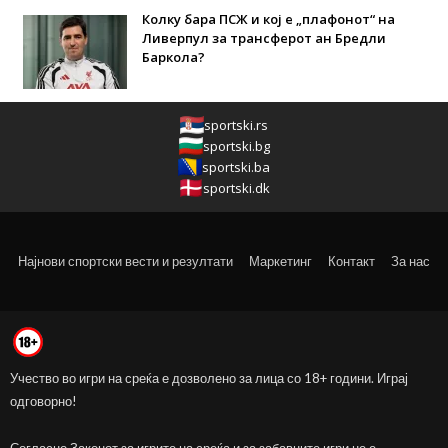
Колку бара ПСЖ и кој е „плафонот“ на
Ливерпул за трансферот ан Бредли
Баркола?
sportski.rs
sportski.bg
sportski.ba
sportski.dk
Најнови спортски вести и резултати
Маркетинг
Контакт
За нас
Учество во игри на среќа е дозволено за лица со 18+ години. Играј
одговорно!
Согласно Законот за игрите на среќа и за забавните игри не е