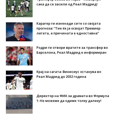
сака да се засили од Реал Мадрид!
Карагер ги изненади сите со својата
прогноза: “Тие ќе ја освојат Премиер
лигата, а причината е едноставна”
Родри ги отвори вратите за трансфер во
Барселона, Реал Мадрид е информиран
Крај на сагата: Винисиус останува во
Реал Мадрид до 2032 година
Директор на ФИА за драмата во Формула
1: Не можеме да одиме толку далеку!