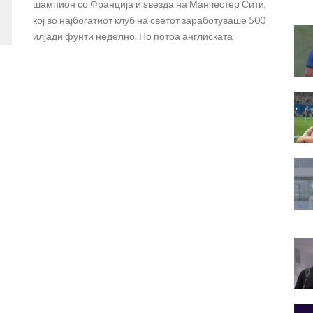
шампион со Франција и ѕвезда на Манчестер Сити,
кој во најбогатиот клуб на светот заработуваше 500
илјади фунти неделно. Но потоа англиската