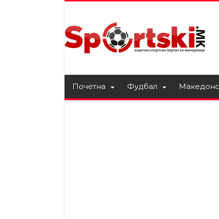
Почетна
Фудбал
Македонс