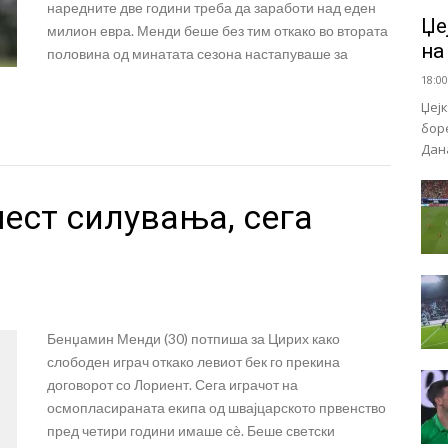
наредните две години треба да заработи над еден
Џе
милион евра. Менди беше без тим откако во втората
на
половина од минатата сезона настапуваше за
18:00
Џеј
бор
Дан
ест силувања, сега
Бенџамин Менди (30) потпиша за Цирих како
слободен играч откако левиот бек го прекина
договорот со Лориент. Сега играчот на
осмопласираната екипа од швајцарското првенство
пред четири години имаше сѐ. Беше светски