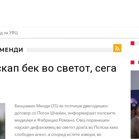
ад на УФЦ
 бизнис: ФИФА не планира да ги укине
 МЕНДИ
емејно насилство – му се заканува 18 месеци затвор
кап бек во светот, сега
на Новак: Синер и Алкараз се повлекуваат, а Зверев веднаш се „распадна
ндрик заминува во Премиер лигата!
а: Голема загуба во семејството на Меси
плина во Реал Мадрид: Ова се трите нови правила за успех
Бенџамин Менди (31) ќе потпише двегодишен
ра најважниот летен трансфер на Атлетико?!
договор со Погон Шчеќин, информираат полските
спливаа скандалозни информации, добивала пари од УЕФА
медиуми и Фабрицио Романо. Овој поранешен
најскап дефанзивец во светот доаѓа во Полска како
е со Атлетико
слободен агент, а според истите извори, во