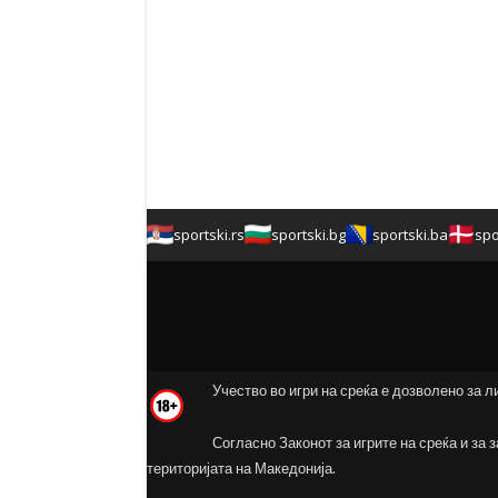
sportski.rs
sportski.bg
sportski.ba
spo
Учество во игри на среќа е дозволено за л
Согласно Законот за игрите на среќа и за 
територијата на Македонија.