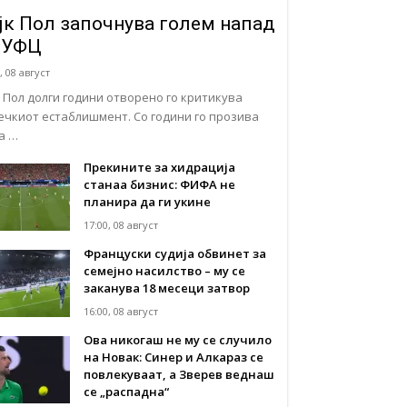
јк Пол започнува голем напад
 УФЦ
, 08 август
к Пол долги години отворено го критикува
ечкиот естаблишмент. Со години го прозива
а …
Прекините за хидрација
станаа бизнис: ФИФА не
планира да ги укине
17:00, 08 август
Француски судија обвинет за
семејно насилство – му се
заканува 18 месеци затвор
16:00, 08 август
Ова никогаш не му се случило
на Новак: Синер и Алкараз се
повлекуваат, а Зверев веднаш
се „распадна“