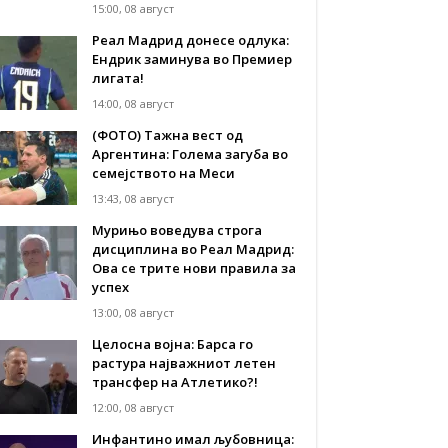
15:00, 08 август
Реал Мадрид донесе одлука:
Eндрик заминува во Премиер
лигата!
14:00, 08 август
(ФОТО) Тажна вест од
Аргентина: Голема загуба во
семејството на Меси
13:43, 08 август
Мурињо воведува строга
дисциплина во Реал Мадрид:
Ова се трите нови правила за
успех
13:00, 08 август
Целосна војна: Барса го
растура најважниот летен
трансфер на Атлетико?!
12:00, 08 август
Инфантино имал љубовница: