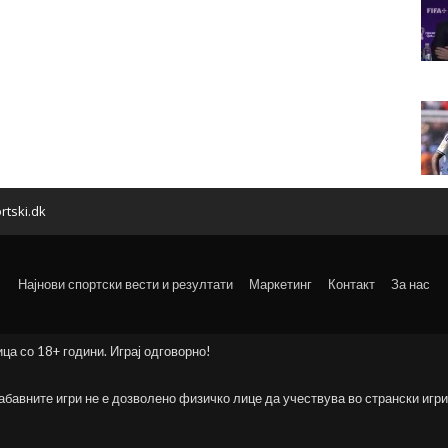
rtski.dk
Најнови спортски вести и резултати
Маркетинг
Контакт
За нас
ица со 18+ години. Играј одговорно!
забавните игри не е дозволено физичко лице да учествува во странски игри 