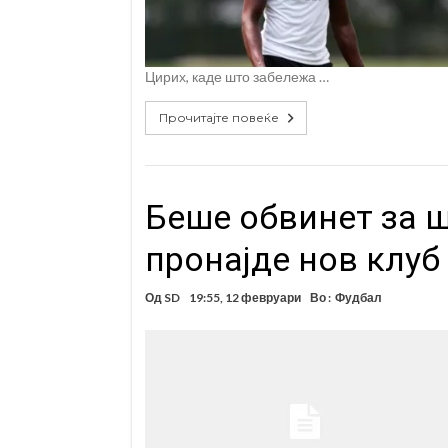
Цирих, каде што забележа …
Прочитајте повеќе
Беше обвинет за ш
пронајде нов клуб
Од
SD
19:55, 12 февруари
Во :
Фудбал