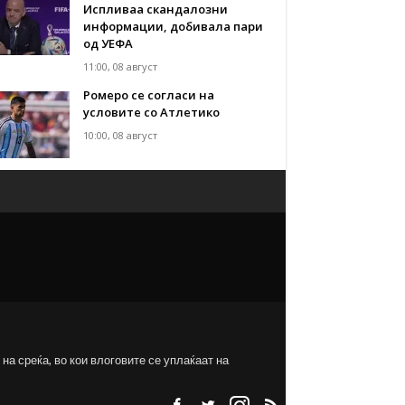
Испливаа скандалозни
информации, добивала пари
од УЕФА
11:00, 08 август
Ромеро се согласи на
условите со Атлетико
10:00, 08 август
на среќа, во кои влоговите се уплаќаат на