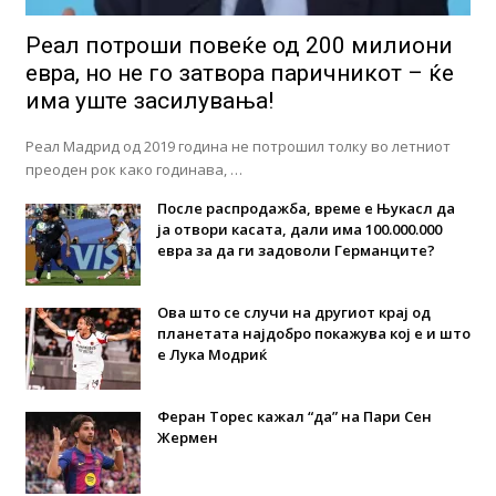
Реал потроши повеќе од 200 милиони
евра, но не го затвора паричникот – ќе
има уште засилувања!
Реал Мадрид од 2019 година не потрошил толку во летниот
преоден рок како годинава, …
После распродажба, време е Њукасл да
ја отвори касата, дали има 100.000.000
евра за да ги задоволи Германците?
Ова што се случи на другиот крај од
планетата најдобро покажува кој е и што
е Лука Модриќ
Феран Торес кажал “да” на Пари Сен
Жермен