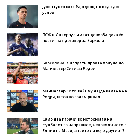
Јувентус го сака Рајндерс, но под еден
услов
ПСЖ и Ливерпул имаат доверба дека ќе
постигнат договор за Баркола
Барселона ја испрати првата понуда до
Манчестер Сити за Родри
Манчестер Сити веќе му најде замена на
Родри, и тоа во голем ривал!
Само два играчи во историјата на
фудбалот го направиле„невозможното“:
Едниот е Меси, знаете ли кој е другиот?