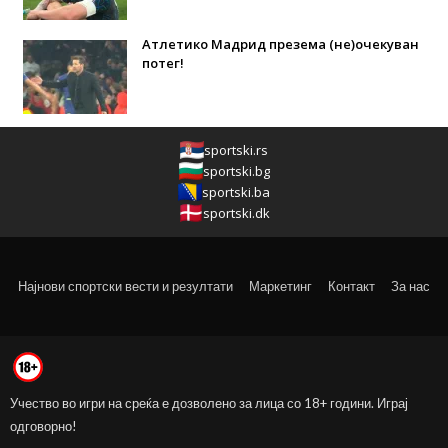
Атлетико Мадрид презема (не)очекуван
потег!
sportski.rs
sportski.bg
sportski.ba
sportski.dk
Најнови спортски вести и резултати
Маркетинг
Контакт
За нас
Учество во игри на среќа е дозволено за лица со 18+ години. Играј
одговорно!