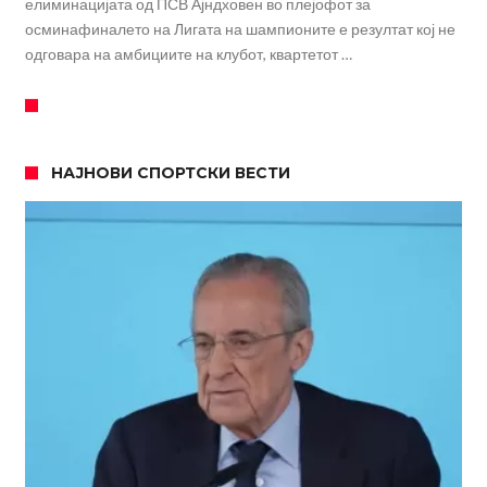
елиминацијата од ПСВ Ајндховен во плејофот за
осминафиналето на Лигата на шампионите е резултат кој не
одговара на амбициите на клубот, квартетот …
НАЈНОВИ СПОРТСКИ ВЕСТИ