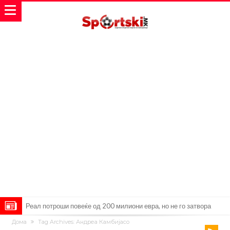
Реал потроши повеќе од 200 милиони евра, но не го затвора
Дома
Tag Archives: Андреа Камбијасо
паричникот – ќе има уште засилувања!
После распродажба, време е Њукасл да ја отвори касата, дали