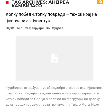
TAG ARCHIVES: АНДРЕА
КАМБИЈАСО
има 100.000.000 евра за да ги задоволи Германците?
Ова што се случи на другиот крај од планетата најдобро покажува
кој е и што е Лука Модриќ
Феран Торес кажал “да” на Пари Сен Жермен
Колку победи, толку повреди – тежок крај на
февруари за Јувентус
Јувентус го сака Рајндерс, но под еден услов
Од
SD
14:51, 24 февруари
Во :
Фудбал
ПСЖ и Ливерпул имаат доверба дека ќе постигнат договор за
Баркола
Барселона ја испрати првата понуда до Манчестер Сити за Родри
Манчестер Сити веќе му најде замена на Родри, и тоа во голем
ривал!
Само два играчи во историјата на фудбалот го
направиле„невозможното“: Едниот е Меси, знаете ли кој е
Атлетико Мадрид презема (не)очекуван потег!
другиот?
Фудбалерите на Јувентус сè подобро стојат во италијанскиот
шампионат, бидејќи се единствениот тим кој остварил сите
четири победи во Серија А во текот на февруари, но далеку
дека поради тоа „цутат рози“ во тимот на Тијаго Мота. Иако