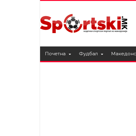
Почетна
Фудбал
Македонс