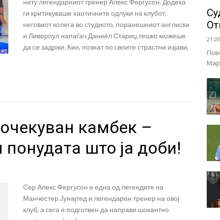
ниту легендарниот тренер Алекс Фергусон. Додека
Су
ги критикуваше хаотичните одлуки на клубот,
От
неговиот колега во студиото, поранешниот англиски
и Ливерпул напаѓач Даниел Стариџ,тешко можеше
21:20
да се задржи. Кин, познат по своите страстни изјави,
Пов
Мар
еочекуван камбек –
 понудата што ја доби!
Сер Алекс Фергусон е една од легендите на
Манчестер Јунајтед и легендарен тренер на овој
клуб, а сега е подготвен да направи шокантно