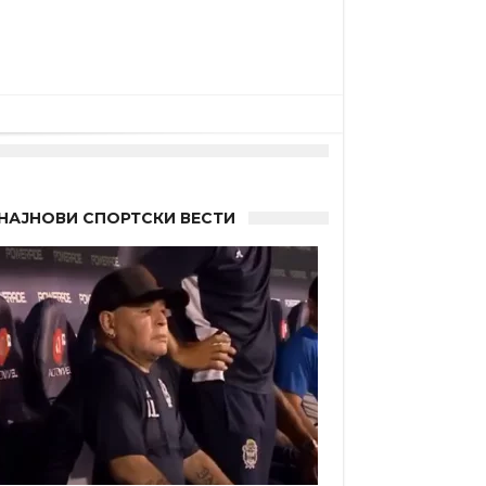
НАЈНОВИ СПОРТСКИ ВЕСТИ
 Германците?