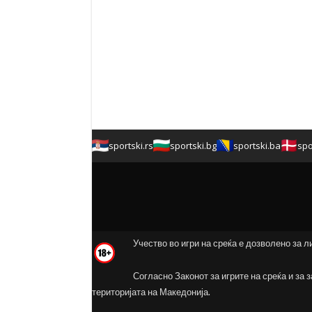
sportski.rs
sportski.bg
sportski.ba
spo
Учество во игри на среќа е дозволено за л
Согласно Законот за игрите на среќа и за 
територијата на Македонија.