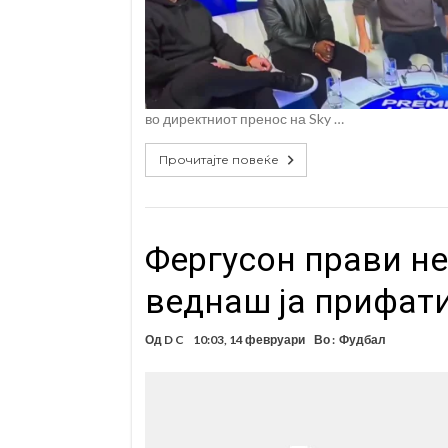
во директниот пренос на Sky …
Прочитајте повеќе
Фергусон прави н
веднаш ја прифати
Од
D C
10:03, 14 февруари
Во :
Фудбал