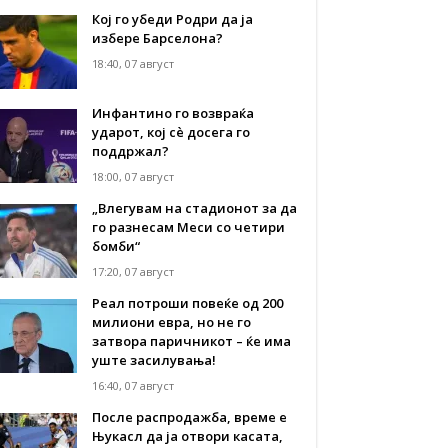
Кој го убеди Родри да ја
избере Барселона?
18:40, 07 август
Инфантино го возвраќа
ударот, кој сè досега го
поддржал?
18:00, 07 август
„Влегувам на стадионот за да
го разнесам Меси со четири
бомби“
17:20, 07 август
Реал потроши повеќе од 200
милиони евра, но не го
затвора паричникот – ќе има
уште засилувања!
16:40, 07 август
После распродажба, време е
Њукасл да ја отвори касата,