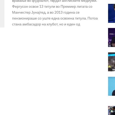
враќање во фудбалот, тврдат англиските медиуми.
Фергусон освои 13 титули во Премиер лигата со
Манчестер Јунајтед, а во 2013 година се
пензионираше со уште една освоена титула. Потоа
стана амбасадор на клубот, но и еден од