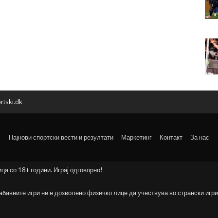
rtski.dk
Најнови спортски вести и резултати
Маркетинг
Контакт
За нас
ица со 18+ години. Играј одговорно!
забавните игри не е дозволено физичко лице да учествува во странски игри 