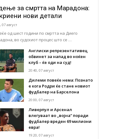
дење за смртта на Марадона:
криени нови детали
, 07 август
еќе од шест години по смртта на Диего
адона, во судскиот процес што се …
Англиски репрезентативец
обвинет за напад во ноќен
клуб – ќе оди на суд!
20:40, 07 август
Дилеми повеќе нема: Познато
е кога Родри ќе стане новиот
фудбалер на Барселона
20:00, 07 август
Ливерпул и Арсенал
влегуваат во „војна“ поради
фудбалер вреден 69 милиони
евра!
19:20, 07 август