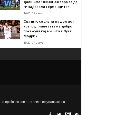
дали има 100.000.000 евра за да
ги задоволи Германците?
16:00, 07 август
Ова што се случи на другиот
крај од планетата најдобро
покажува кој е и што е Лука
Модриќ
15:20, 07 август
на среќа, во кои влоговите се уплаќаат на