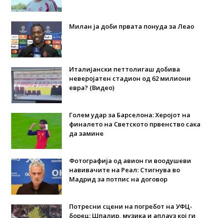
Милан ја доби првата понуда за Леао
Италијански петтолигаш добива
неверојатен стадион од 62 милиони
евра? (Видео)
Голем удар за Барселона: Херојот на
финалето на Светското првенство сака
да замине
Фотографија од авион ги воодушеви
навивачите на Реал: Стигнува во
Мадрид за потпис на договор
Потресни сцени на погребот на УФЦ-
борец: Шпалир, музика и аплауз кој ги