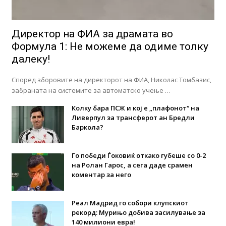
Директор на ФИА за драмата во
Формула 1: Не можеме да одиме толку
далеку!
Според зборовите на директорот на ФИА, Николас Томбазис,
забраната на системите за автоматско учење …
Колку бара ПСЖ и кој е „плафонот“ на
Ливерпул за трансферот ан Бредли
Баркола?
Го победи Ѓоковиќ откако губеше со 0-2
на Ролан Гарос, а сега даде срамен
коментар за него
Реал Мадрид го собори клупскиот
рекорд: Мурињо добива засилување за
140 милиони евра!