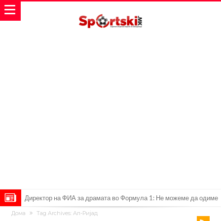
Директор на ФИА за драмата во Формула 1: Не можеме да одиме
Дома
Tag Archives: Ал-Ријад
толку далеку!
Колку бара ПСЖ и кој е „плафонот“ на Ливерпул за трансферот