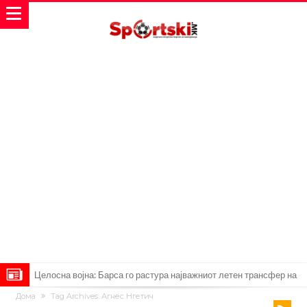
Целосна војна: Барса го растура најважниот летен трансфер на
Дома
Tag Archives: Агнес Нгетич
Атлетико?!
Инфантино имал љубовница: Испливаа скандалозни