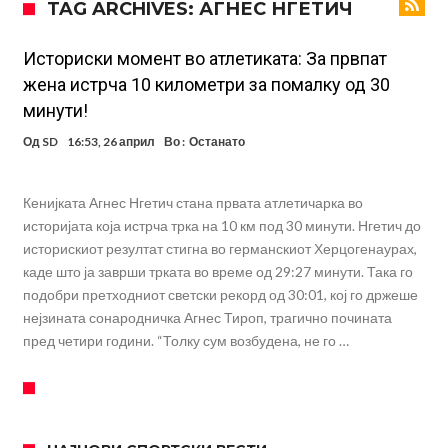
TAG ARCHIVES: АГНЕС НГЕТИЧ
информации, добивала пари од УЕФА
Ромеро се согласи на условите со Атлетико
Арсенал со 138 милиони евра тргнува по ѕвездата на Серија А?
Историски момент во атлетиката: За првпат
жена истрча 10 километри за помалку од 30
Мурињо воведува строга дисциплина во Реал Мадрид: Ова се
минути!
трите нови правила
Неочекувана „бомба“ од Англија: Ливерпул се засили од
Од
SD
16:53, 26 април
Во :
Останато
Барселона!
Тикет на денот (сабота, 08.08.2026)
Судење за смртта на Марадона: Откриени нови детали
Кенијката Агнес Нгетич стана првата атлетичарка во
историјата која истрча трка на 10 км под 30 минути. Нгетич до
Англиски репрезентативец обвинет за напад во ноќен клуб – ќе
историскиот резултат стигна во германскиот Херцогенаурах,
оди на суд!
Дилеми повеќе нема: Познато е кога Родри ќе стане новиот
каде што ја заврши трката во време од 29:27 минути. Така го
фудбалер на Барселона
подобри претходниот светски рекорд од 30:01, кој го држеше
нејзината сонародничка Агнес Тироп, трагично почината
пред четири години. “Толку сум возбудена, не го …