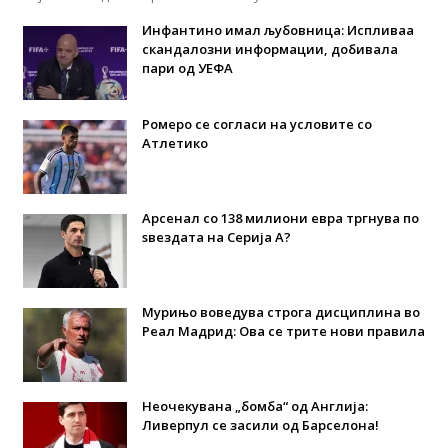
Инфантино имал љубовница: Испливаа
скандалозни информации, добивала
пари од УЕФА
Ромеро се согласи на условите со
Атлетико
Арсенал со 138 милиони евра тргнува по
ѕвездата на Серија А?
Мурињо воведува строга дисциплина во
Реал Мадрид: Ова се трите нови правила
Неочекувана „бомба“ од Англија:
Ливерпул се засили од Барселона!