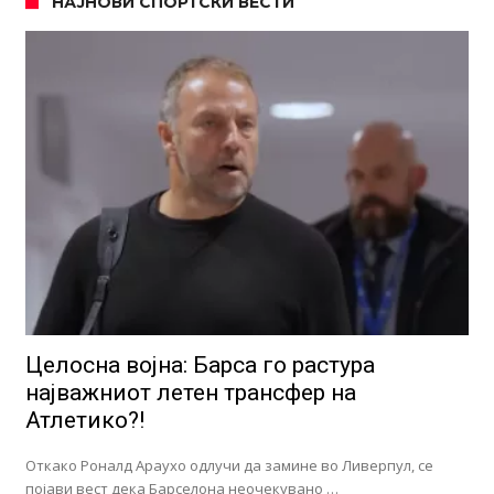
НАЈНОВИ СПОРТСКИ ВЕСТИ
Целосна војна: Барса го растура
најважниот летен трансфер на
Атлетико?!
Откако Роналд Араухо одлучи да замине во Ливерпул, се
појави вест дека Барселона неочекувано …