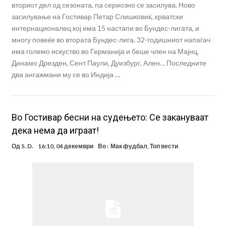
вториот дел од сезоната, па сериозно се засилува. Ново
засилување на Гостивар Петар Слишковиќ, хрватски
интернационалец кој има 15 настапи во Бундес-лигата, и
многу повеќе во втората Бундес-лига. 32-годишниот напаѓач
има големо искуство во Германија и беше член на Мајнц,
Динамо Дрезден, Сент Паули, Дуизбург, Ален… Последните
два ангажмани му се во Индија …
Во Гостивар бесни на судењето: Се закануваат
дека нема да играат!
Од
S. D.
16:10, 04 декември
Во :
Мак фудбал
,
Топ вести