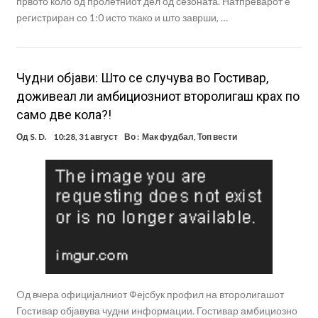
првото коло од пролетниот дел од сезоната. Натпреварот е
регистриран со 1:0 исто ткако и што заврши, …
Чудни објави: Што се случува во Гостивар,
доживеал ли амбициозниот второлигаш крах по
само две кола?!
Од
S. D.
10:28, 31 август
Во :
Мак фудбал
,
Топ вести
Oд вчера официјалниот Фејсбук профил на второлигашот
Гостивар објавува чудни информации. Гостивар амбициозно