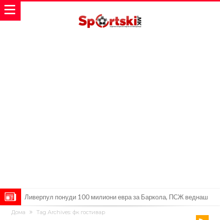
Ливерпул понуди 100 милиони евра за Баркола, ПСЖ веднаш
Дома
Tag Archives: фк гостивар
побара уште 50 милиони
Јувентус се насочил кон напаѓач на Манчестер Јунајтед