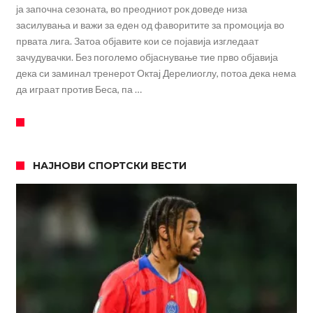
ја започна сезоната, во преодниот рок доведе низа
засилувања и важи за еден од фаворитите за промоција во
првата лига. Затоа објавите кои се појавија изгледаат
зачудувачки. Без поголемо објаснување тие прво објавија
дека си заминал тренерот Октај Дерелиоглу, потоа дека нема
да играат против Беса, па …
НАЈНОВИ СПОРТСКИ ВЕСТИ