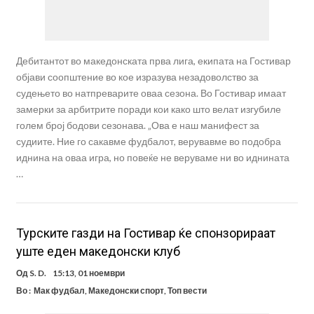
Дебитантот во македонската прва лига, екипата на Гостивар
објави соопштение во кое изразува незадоволство за
судењето во натпреварите оваа сезона. Во Гостивар имаат
замерки за арбитрите поради кои како што велат изгубиле
голем број бодови сезонава. „Ова е наш манифест за
судиите. Ние го сакавме фудбалот, верувавме во подобра
иднина на оваа игра, но повеќе не веруваме ни во иднината
…
Турските газди на Гостивар ќе спонзорираат
уште еден македонски клуб
Од
S. D.
15:13, 01 ноември
Во :
Мак фудбал
,
Македонски спорт
,
Топ вести