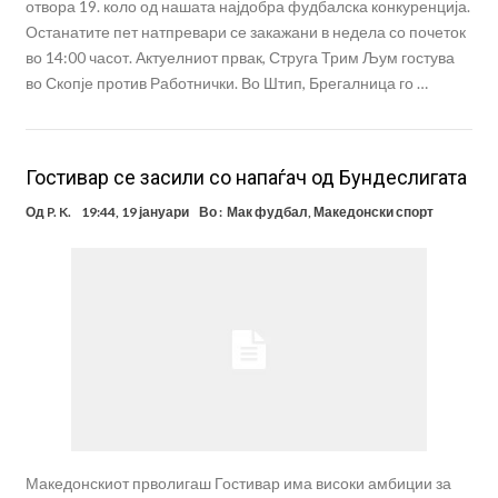
отвора 19. коло од нашата најдобра фудбалска конкуренција.
Останатите пет натпревари се закажани в недела со почеток
во 14:00 часот. Актуелниот првак, Струга Трим Љум гостува
во Скопје против Работнички. Во Штип, Брегалница го …
Гостивар се засили со напаѓач од Бундеслигата
Од
P. K.
19:44, 19 јануари
Во :
Мак фудбал
,
Македонски спорт
Македонскиот прволигаш Гостивар има високи амбиции за