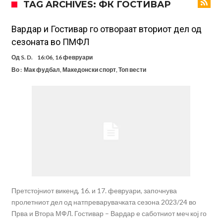
TAG ARCHIVES: ФК ГОСТИВАР
Модриќ откри што го натерало да остане во Милан
Стотици навивачи го пречекаа Салах во Истанбул
Вардар и Гостивар го отвораат вториот дел од
сезоната во ПМФЛ
Арсенал и Њукасл веќе се договорија, Гимарејш заминува
Од
S. D.
16:06, 16 февруари
АРСЕНАЛ ГО ЛАДИ ШАМПАЊОТ: Винисиус на праг на Лондон!
Во :
Мак фудбал
,
Македонски спорт
,
Топ вести
Познат е следниот клуб на Душан Влаховиќ!
Решено е: Реал Мадрид го испраќа својот млад талент во Серија
“А”
Лукаку бара нов клуб
Тотенхем започна преговори со Гакпо
Претстојниот викенд, 16. и 17. февруари, започнува
пролетниот дел од натпреварувачката сезона 2023/24 во
Прва и Втора МФЛ. Гостивар – Вардар е саботниот меч кој го