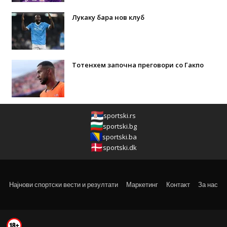
Лукаку бара нов клуб
Тотенхем започна преговори со Гакпо
sportski.rs
sportski.bg
sportski.ba
sportski.dk
Најнови спортски вести и резултати
Маркетинг
Контакт
За нас