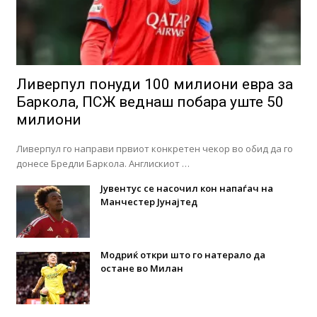
Ливерпул понуди 100 милиони евра за
Баркола, ПСЖ веднаш побара уште 50
милиони
Ливерпул го направи првиот конкретен чекор во обид да го
донесе Бредли Баркола. Англискиот …
Јувентус се насочил кон напаѓач на
Манчестер Јунајтед
Модриќ откри што го натерало да
остане во Милан