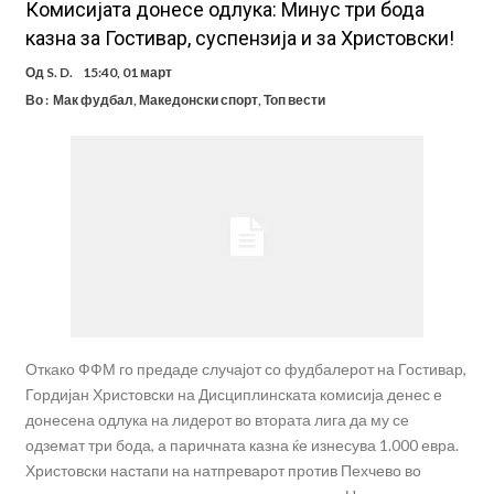
Комисијата донесе одлука: Минус три бода
казна за Гостивар, суспензија и за Христовски!
Од
S. D.
15:40, 01 март
Во :
Мак фудбал
,
Македонски спорт
,
Топ вести
Откако ФФМ го предаде случајот со фудбалерот на Гостивар,
Гордијан Христовски на Дисциплинската комисија денес е
донесена одлука на лидерот во втората лига да му се
одземат три бода, а паричната казна ќе изнесува 1.000 евра.
Христовски настапи на натпреварот против Пехчево во