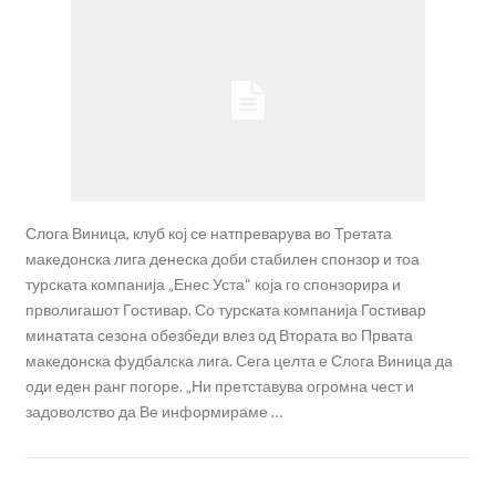
Слога Виница, клуб кој се натпреварува во Третата
македонска лига денеска доби стабилен спонзор и тоа
турската компанија „Енес Уста“ која го спонзорира и
прволигашот Гостивар. Со турската компанија Гостивар
минатата сезона обезбеди влез од Втората во Првата
македонска фудбалска лига. Сега целта е Слога Виница да
оди еден ранг погоре. „Ни претставува огромна чест и
задоволство да Ве информираме …