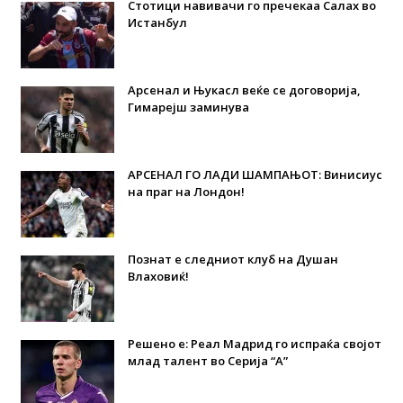
Стотици навивачи го пречекаа Салах во
Истанбул
Арсенал и Њукасл веќе се договорија,
Гимарејш заминува
АРСЕНАЛ ГО ЛАДИ ШАМПАЊОТ: Винисиус
на праг на Лондон!
Познат е следниот клуб на Душан
Влаховиќ!
Решено е: Реал Мадрид го испраќа својот
млад талент во Серија “А”