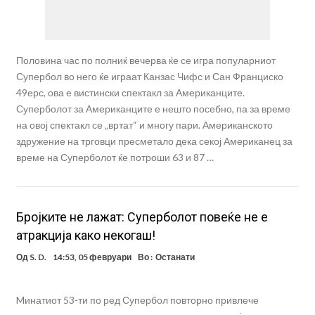
Половина час по полниќ вечерва ќе се игра популарниот
Супербол во него ќе играат Канзас Чифс и Сан Франциско
49ерс, ова е вистински спектакл за Американците.
Суперболот за Американците е нешто посебно, па за време
на овој спектакл се „вртат“ и многу пари. Американското
здружение на трговци пресметало дека секој Американец за
време на Суперболот ќе потроши 63 и 87 …
Бројките не лажат: Суперболот повеќе не е
атракција како некогаш!
Од
S. D.
14:53, 05 февруари
Во :
Останати
Mинатиот 53-ти по ред Супербол повторно привлече