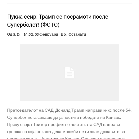
Пукна сеир: Трамп се посрамоти после
Суперболот! (ФОТО)
Од
S. D.
14:52, 03 февруари
Во :
Останати
Претседателот на САД, Доналд Трамп направи кикс после 54.
Супербол кога сакаше да ја честита победата на Канзас.
Преку својот Твитер профил во честитката САД направи
грешка со која покажа дека можеби не ги знае државите во
неговата земја. „Честитки до Канзас. Одличен натпревар и