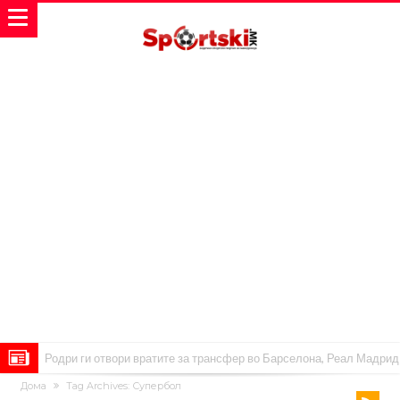
Родри ги отвори вратите за трансфер во Барселона, Реал Мадрид
Дома
Tag Archives: Супербол
е информиран
Крај на сагата: Винисиус останува во Реал Мадрид до 2032