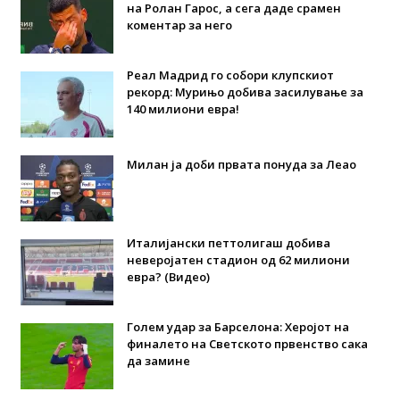
на Ролан Гарос, а сега даде срамен
коментар за него
Реал Мадрид го собори клупскиот
рекорд: Мурињо добива засилување за
140 милиони евра!
Милан ја доби првата понуда за Леао
Италијански петтолигаш добива
неверојатен стадион од 62 милиони
евра? (Видео)
Голем удар за Барселона: Херојот на
финалето на Светското првенство сака
да замине