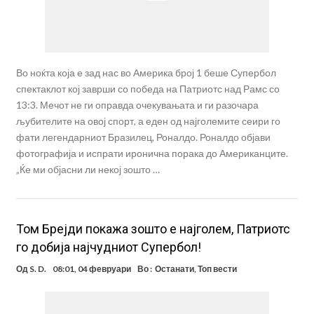
Во ноќта која е зад нас во Америка број 1 беше Супербол
спектаклот кој заврши со победа на Патриотс над Рамс со
13:3. Мечот не ги оправда очекувањата и ги разочара
љубителите на овој спорт, а еден од најголемите сеири го
фати легендарниот Бразилец, Роналдо. Роналдо објави
фотографија и испрати иронична порака до Американците.
„Ќе ми објасни ли некој зошто …
Том Брејди покажа зошто е најголем, Патриотс
го добија најчудниот Супербол!
Од
S. D.
08:01, 04 февруари
Во :
Останати
,
Топ вести