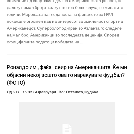
внимание од спортскиот дел на амаериканската јавност, но
далеку помал број отколку што тоа беше случај во минатите
години. Мерењата на гледаноста на финалето во НФЛ
покажале огромен пад на интересот за омилениот спорт на
Американецот. Суперболот одигран во Атланта го следеле
најмал број Американци во последната деценија. Според
официјалните податоци победата на …
Роналдо им „фаќа“ сеир на Американците: Ќе ми
објасни некој зошто ова го нарекувате фудбал?
(ФОТО)
Од
S. D.
15:09, 04 февруари
Во :
Останато
,
Фудбал