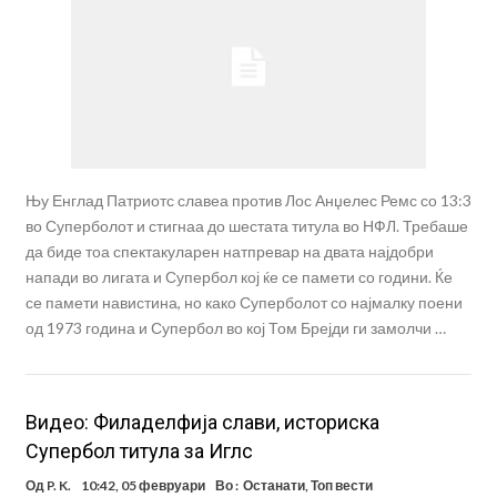
Њу Енглад Патриотс славеа против Лос Анџелес Ремс со 13:3
во Суперболот и стигнаа до шестата титула во НФЛ. Требаше
да биде тоа спектакуларен натпревар на двата најдобри
напади во лигата и Супербол кој ќе се памети со години. Ќе
се памети навистина, но како Суперболот со најмалку поени
од 1973 година и Супербол во кој Том Брејди ги замолчи …
Видео: Филаделфија слави, историска
Супербол титула за Иглс
Од
P. K.
10:42, 05 февруари
Во :
Останати
,
Топ вести