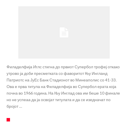
Филаделфија Иглс стигна до првиот Супербол трофеј откако
утрово ја доби пресметката со фаворитот Њу Ингланд
Патриотс на ЈуЕс Банк Стадионот во Минеаполис со 41-33.
Ова е прва титула на Филаделфија во Супербол ерата која
почна во 1966 година. На Њу Инглад ова им беше 10 финале
но не успеаа да ја освојат титулата и да се изедначат по
бројот …