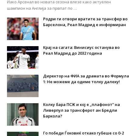
Иако Арсенал во новата сезона влезе како актуелен
шампион на Англија за првпат по …
Родри ги отвори вратите за трансфер во
Барселона, Реал Мадрид е информиран
Крај на сагата: Винисиус останува во
Реал Мадрид до 2032 година
Директор на ФИА за драмата во Формула
1: Не можеме да одиме толку далеку!
Колку бара ПСЖ и кој е „плафонот“ на
Ливерпул за трансферот ан Бредли
Баркола?
Го победи Ѓоковиќ откако губеше со 0-2