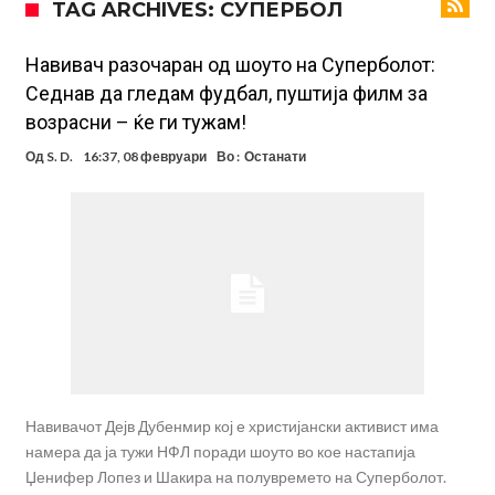
TAG ARCHIVES: СУПЕРБОЛ
година
Директор на ФИА за драмата во Формула 1: Не можеме да одиме
толку далеку!
Колку бара ПСЖ и кој е „плафонот“ на Ливерпул за трансферот
Навивач разочаран од шоуто на Суперболот:
Седнав да гледам фудбал, пуштија филм за
ан Бредли Баркола?
Го победи Ѓоковиќ откако губеше со 0-2 на Ролан Гарос, а сега
возрасни – ќе ги тужам!
даде срамен коментар за него
Реал Мадрид го собори клупскиот рекорд: Мурињо добива
Од
S. D.
16:37, 08 февруари
Во :
Останати
засилување за 140 милиони евра!
Милан ја доби првата понуда за Леао
Италијански петтолигаш добива неверојатен стадион од 62
милиони евра? (Видео)
Голем удар за Барселона: Херојот на финалето на Светското
првенство сака да замине
Навивачот Дејв Дубенмир кој е христијански активист има
намера да ја тужи НФЛ поради шоуто во кое настапија
Џенифер Лопез и Шакира на полувремето на Суперболот.