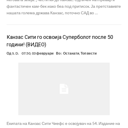
фантастичен кам-бек иако беа под притисок. Ја претставивте
нашата голема држава Канзас, поточно САД во …
Канзас Сити го освоија Суперболот после 50
години! (ВИДЕО)
Од
S. D.
07:50, 03 февруари
Во :
Останати
,
Топ вести
Екипата на Канзас Сити Чиефс е освојувач на 54. Издание на