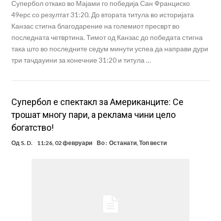
Супербол откако во Мајами го победија Сан Франциско
49ерс со резултат 31:20. До втората титула во историјата
Канзас стигна благодарение на големиот пресврт во
последната четвртина. Тимот од Канзас до победата стигна
така што во последните седум минути успеа да направи дури
три тачдауини за конечние 31:20 и титула …
Супербол е спектакл за Американците: Се
трошат многу пари, а реклама чини цело
богатство!
Од
S. D.
11:26, 02 февруари
Во :
Останати
,
Топ вести