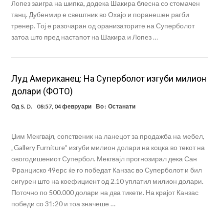
Лопез заигра на шипка, додека Шакира блесна со стомачен
танц. Дубенмир е свештник во Охајо и поранешен рагби
тренер. Тој е разочаран од оранизаторите на Суперболот
затоа што пред настапот на Шакира и Лопез …
Луд Американец: На Суперболот изгуби милион
долари (ФОТО)
Од
S. D.
08:57, 04 февруари
Во :
Останати
Џим Мекгвајл, сопственик на ланецот за продажба на мебел,
„Gallery Furniture“ изгуби милион долари на коцка во текот на
овогодишениот Супербол. Мекгвајл прогнозирал дека Сан
Франциско 49ерс ќе го победат Канзас во Суперболот и бил
сигурен што на коефициент од 2.10 уплатил милион долари.
Поточно по 500.000 долари на два тикети. На крајот Канзас
победи со 31:20 и тоа значеше …