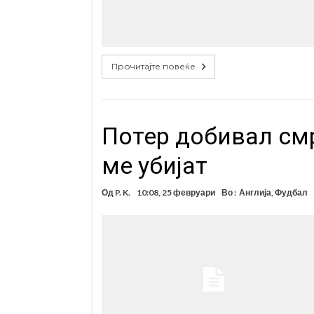
Прочитајте повеќе
Потер добивал смр
ме убијат
Од
P. K.
10:08, 25 февруари
Во :
Англија
,
Фудбал