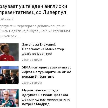
рзуваат уште еден англиски
презентативец со Ливерпул
, 06 август
ерпул се интересира за дефанзивецот на
енхем Џед Спенс, пишува „Сан“. 25-годишниот
аничен бек …
Замена за Влаховиќ:
Напаѓачот на Манчестер
доаѓа во Јувентус!
23:00, 06 август
УЕФА повторно се заканува со
бојкот на турнирите на ФИФА
поради Инфантино
22:40, 06 август
Мурињо бесен поради
одлуката на Реал: Протекоа
детали од разговорот што го
потресе Мадрид!