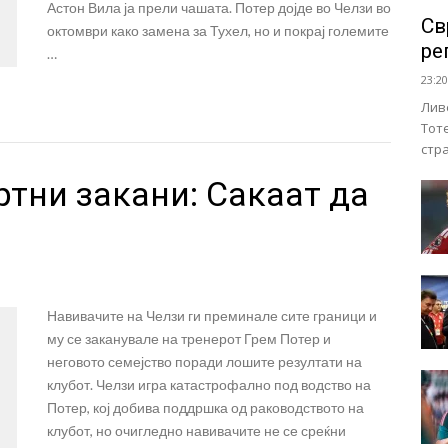
Астон Вила ја прели чашата. Потер дојде во Челзи во
Св
октомври како замена за Тухел, но и покрај големите
ре
…
23:20
Лив
Тот
стр
тни закани: Сакаат да
Навивачите на Челзи ги преминале сите граници и
му се заканувале на тренерот Грем Потер и
неговото семејство поради лошите резултати на
клубот. Челзи игра катастрофално под водство на
Потер, кој добива поддршка од раководството на
клубот, но очигледно навивачите не се среќни