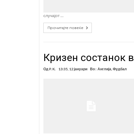
случајот …
Прочитајте повеќе
Кризен состанок 
Од
P. K.
13:35, 12 јануари
Во :
Англија
,
Фудбал