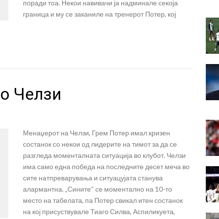
поради тоа. Некои навивачи ја надминале секоја
граница и му се заканиле на тренерот Потер, кој
во Челзи
Менаџерот на Челзи, Грем Потер имал кризен
состанок со некои од лидерите на тимот за да се
разгледа моменталната ситуација во клубот. Челзи
има само една победа на последните десет меча во
сите натпреварувања и ситуацујата станува
алармантна. „Сините“ се моментално на 10-то
место на табелата, па Потер свикал итен состанок
на кој присуствувале Тиаго Силва, Аспиликуета,