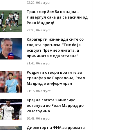
22:20, 06 август
Трансфер бомба во најва –
Ливерпул сака да се засили од
Реал Мадрид!
22:00, 06 август
Карагер ги изненади сите со
својата прогноза: “Тие ќе ја
освојат Премиер лигата, а
причината е едноставна”
21:40, 06 август
Родри ги отвори вратите за
трансфер во Барселона, Реал
Мадрид е информиран
21:15, 06 август
Крај на сагата: Винисиус
останува во Реал Мадрид до
2032 година
20:49, 06 август
Директор на ФИА за драмата