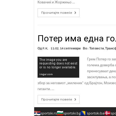
Ковачиќ и Жоржињо …
Прочитајте повеќе
Потер има една го
Од
P. K.
11:02, 14 септември
Во :
Топ вести
,
Трансф
Грем Потер го за
голема доверба 
пренесуваат дека
засилувања, а по
збор за неговиот „миленик“ од Брајтон, Моизес
гиганти. …
Прочитајте повеќе
sportski.rs
sportski.bg
sportski.ba
spo