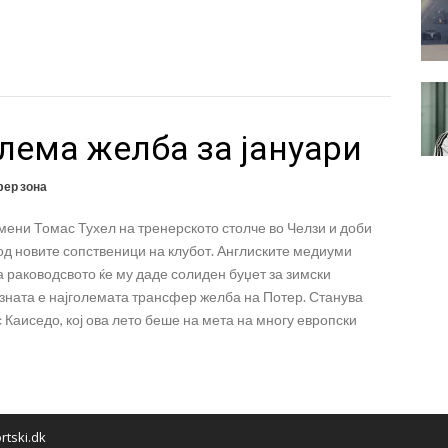
лема желба за јануари
ер зона
мени Томас Тухел на тренерското столче во Челзи и доби
од новите сопственици на клубот. Англиските медиуми
 раководсвото ќе му даде солиден буџет за зимски
зната е најголемата трансфер желба на Потер. Станува
 Каиседо, кој ова лето беше на мета на многу европски
rtski.dk