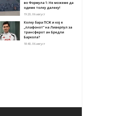
во Формула 1: Не можеме да
одиме толку далеку!
19:20, 06 август
Колку бара ПСЖ и кој е
„плафонот“ на Ливерпул за
трансферот ан Бредли
Баркола?
18:40, 06 август