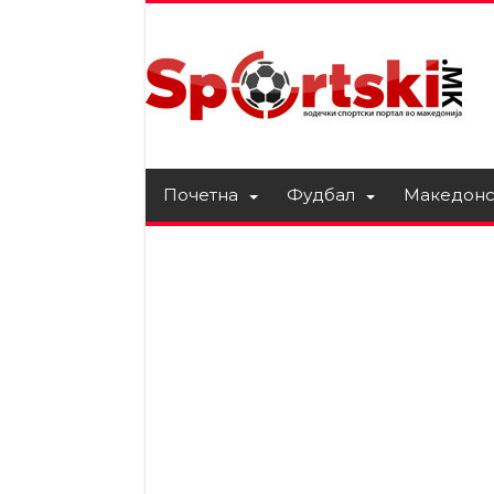
Почетна
Фудбал
Македонс