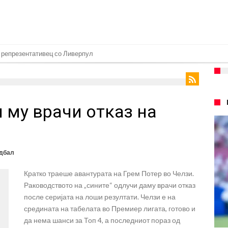
 репрезентативец со Ливерпул
т на Манчестер доаѓа во Јувентус!
 бојкот на турнирите на ФИФА поради Инфантино
 му врачи отказ на
 на Реал: Протекоа детали од разговорот што го потресе Мадрид!
верпул сака да се засили од Реал Мадрид!
ојата прогноза: “Тие ќе ја освојат Премиер лигата, а причината е едноставн
дбал
рансфер во Барселона, Реал Мадрид е информиран
Кратко траеше авантурата на Грем Потер во Челзи.
нува во Реал Мадрид до 2032 година
Раководството на „сините“ одлучи даму врачи отказ
о Формула 1: Не можеме да одиме толку далеку!
после серијата на лоши резултати. Челзи е на
средината на табелата во Премиер лигата, готово и
онот“ на Ливерпул за трансферот ан Бредли Баркола?
да нема шанси за Топ 4, а последниот пораз од